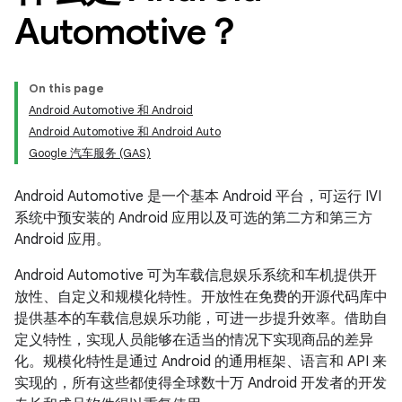
Automotive？
On this page
Android Automotive 和 Android
Android Automotive 和 Android Auto
Google 汽车服务 (GAS)
Android Automotive 是一个基本 Android 平台，可运行 IVI
系统中预安装的 Android 应用以及可选的第二方和第三方
Android 应用。
Android Automotive 可为车载信息娱乐系统和车机提供开
放性、自定义和规模化特性。开放性在免费的开源代码库中
提供基本的车载信息娱乐功能，可进一步提升效率。借助自
定义特性，实现人员能够在适当的情况下实现商品的差异
化。规模化特性是通过 Android 的通用框架、语言和 API 来
实现的，所有这些都使得全球数十万 Android 开发者的开发