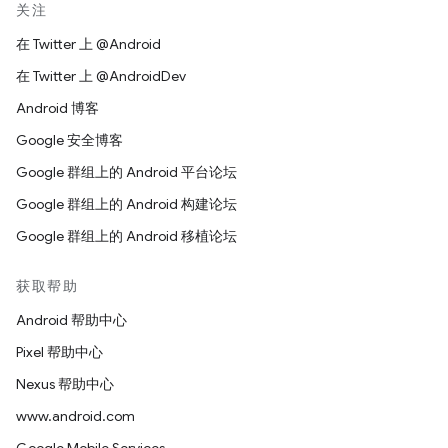
关注
在 Twitter 上 @Android
在 Twitter 上 @AndroidDev
Android 博客
Google 安全博客
Google 群组上的 Android 平台论坛
Google 群组上的 Android 构建论坛
Google 群组上的 Android 移植论坛
获取帮助
Android 帮助中心
Pixel 帮助中心
Nexus 帮助中心
www.android.com