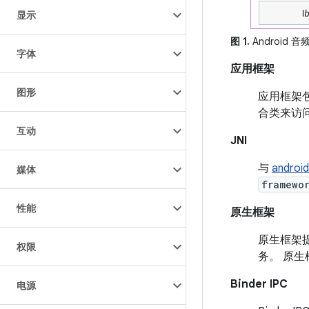
显示
图 1.
Android 
字体
应用框架
图形
应用框架
合类来访
互动
JNI
与
androi
媒体
framewo
性能
原生框架
原生框架
权限
务。 原
Binder IPC
电源