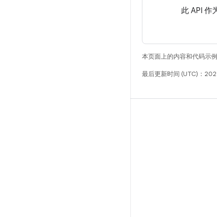
此 API 作
本页面上的内容和代码示
最后更新时间 (UTC)：202
构建
Android 代码库
要求
下载
预览二进制文件
出厂映像
驱动程序二进制文件