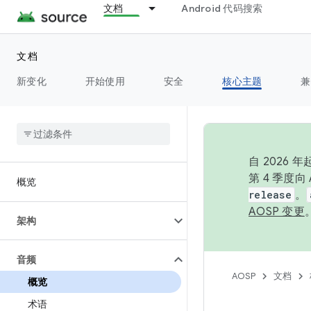
文档
Android 代码搜索
文档
新变化
开始使用
安全
核心主题
兼
自 2026
第 4 季度
概览
release
。
AOSP 变更
架构
音频
AOSP
文档
概览
术语