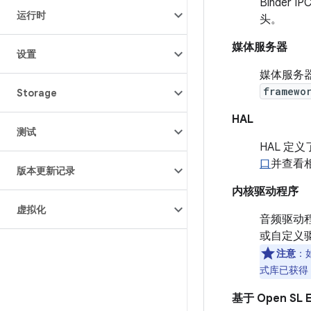
Binde
运行时
头。
媒体服务器
设置
媒体服务
framewo
Storage
HAL
测试
HAL 
口
并查看相
版本更新记录
内核驱动程序
虚拟化
音频驱动程
或自定义驱
注意
：
式库已获得 
基于 Open SL