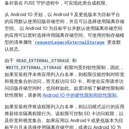
备封装在 FUSE 守护进程中，可实现此类合成权限。
从 Android 10 开始，以 Android 9 及更低版本为目标平台
的应用默认使用旧版存储空间，并且可以选择使用隔离存储
空间。
以 Android 10 为目标平台并默认使用隔离存储空间
的应用可以暂时选择停用隔离存储空间。
可使用控制存储模
型的清单属性
requestLegacyExternalStorage
更改默
认状态。
由于
READ_EXTERNAL_STORAGE
和
WRITE_EXTERNAL_STORAGE
权限均受到软性限制，因此，
如果安装程序未将应用列入白名单，则权限仅能控制对听觉
和视觉集合的访问，而无权访问 SD 卡。即使在应用请求访
问旧版存储空间时，也同样如此。如需详细了解硬性限制和
软性限制，请参阅
Android 10 中的硬性限制和软性限制
。
如果安装程序将该权限列入白名单，则以旧模式运行的应用
将获得非隔离权限行为。该权限可控制 SD 卡访问权限，以
及听觉和视觉集合。如果应用以 Android 9 或更低版本为目
标平台且未选择使用隔离存储空间，或者以 Android 10 为