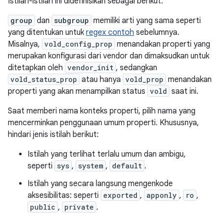
Istilah-istilah ini didefinisikan sebagai berikut:
group
dan
subgroup
memiliki arti yang sama seperti
yang ditentukan untuk
regex contoh
sebelumnya.
Misalnya,
vold_config_prop
menandakan properti yang
merupakan konfigurasi dari vendor dan dimaksudkan untuk
ditetapkan oleh
vendor_init
, sedangkan
vold_status_prop
atau hanya
vold_prop
menandakan
properti yang akan menampilkan status
vold
saat ini.
Saat memberi nama konteks properti, pilih nama yang
mencerminkan penggunaan umum properti. Khususnya,
hindari jenis istilah berikut:
Istilah yang terlihat terlalu umum dan ambigu,
seperti
sys
,
system
,
default
.
Istilah yang secara langsung mengenkode
aksesibilitas: seperti
exported
,
apponly
,
ro
,
public
,
private
.