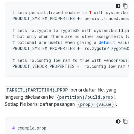
#
sets
persist
.
traced
.
enable
to
1
with
system
/
buil
PRODUCT_SYSTEM_PROPERTIES
+=
persist
.
traced
.
enabl
#
sets
ro
.
zygote
to
zygote32
with
system
/
build
.
pro
#
but
only
when
there
are
no
other
assignments
to
#
optional
are
useful
when
giving
a
default
value
PRODUCT_SYSTEM_PROPERTIES
+=
ro
.
zygote
?=
zygote32
#
sets
ro
.
config
.
low_ram
to
true
with
vendor
/
build
PRODUCT_VENDOR_PROPERTIES
+=
ro
.
config
.
low_ram
=
tr
TARGET_{PARTITION}_PROP
berisi daftar file, yang
langsung dikeluarkan ke
{partition}/build.prop
.
Setiap file berisi daftar pasangan
{prop}={value}
.
#
 example.prop
