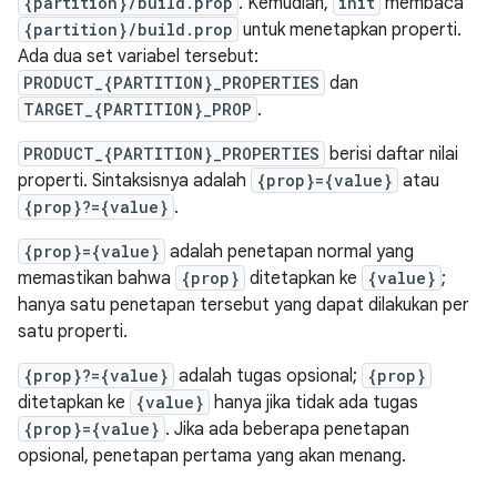
{partition}/build.prop
. Kemudian,
init
membaca
{partition}/build.prop
untuk menetapkan properti.
Ada dua set variabel tersebut:
PRODUCT_{PARTITION}_PROPERTIES
dan
TARGET_{PARTITION}_PROP
.
PRODUCT_{PARTITION}_PROPERTIES
berisi daftar nilai
properti. Sintaksisnya adalah
{prop}={value}
atau
{prop}?={value}
.
{prop}={value}
adalah penetapan normal yang
memastikan bahwa
{prop}
ditetapkan ke
{value}
;
hanya satu penetapan tersebut yang dapat dilakukan per
satu properti.
{prop}?={value}
adalah tugas opsional;
{prop}
ditetapkan ke
{value}
hanya jika tidak ada tugas
{prop}={value}
. Jika ada beberapa penetapan
opsional, penetapan pertama yang akan menang.