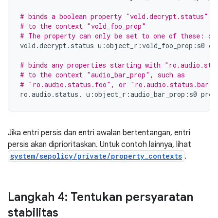
# binds a boolean property "vold.decrypt.status"
# to the context "vold_foo_prop"
# The property can only be set to one of these: on
vold
.
decrypt
.
status
u
:
object_r
:
vold_foo_prop
:
s0
ex
# binds any properties starting with "ro.audio.sta
# to the context "audio_bar_prop", such as
# "ro.audio.status.foo", or "ro.audio.status.bar.b
ro
.
audio
.
status
.
u
:
object_r
:
audio_bar_prop
:
s0
pref
Jika entri persis dan entri awalan bertentangan, entri
persis akan diprioritaskan. Untuk contoh lainnya, lihat
system/sepolicy/private/property_contexts
.
Langkah 4: Tentukan persyaratan
stabilitas