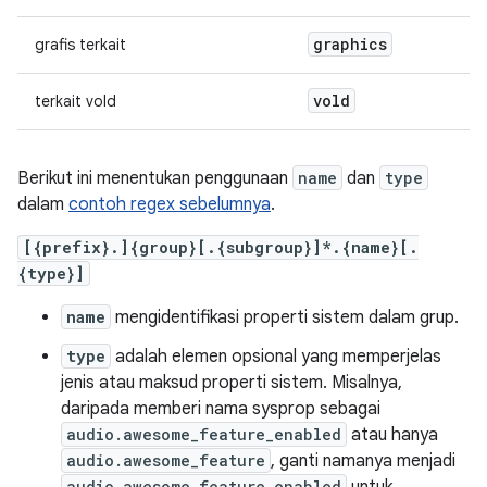
graphics
grafis terkait
vold
terkait vold
Berikut ini menentukan penggunaan
name
dan
type
dalam
contoh regex sebelumnya
.
[{prefix}.]{group}[.{subgroup}]*.{name}[.
{type}]
name
mengidentifikasi properti sistem dalam grup.
type
adalah elemen opsional yang memperjelas
jenis atau maksud properti sistem. Misalnya,
daripada memberi nama sysprop sebagai
audio.awesome_feature_enabled
atau hanya
audio.awesome_feature
, ganti namanya menjadi
audio.awesome_feature.enabled