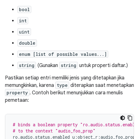
bool
int
uint
double
enum [list of possible values...]
string
(Gunakan
string
untuk properti daftar.)
Pastikan setiap entri memiliki jenis yang ditetapkan jika
memungkinkan, karena
type
diterapkan saat menetapkan
property
. Contoh berikut menunjukkan cara menulis
pemetaan:
# binds a boolean property "ro.audio.status.enable
# to the context "audio_foo_prop"
ro
.
audio
.
status
.
enabled
u
:
object_r
:
audio_foo_prop
: