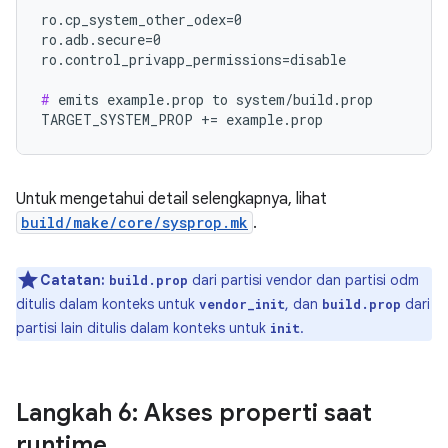
ro.cp_system_other_odex=0

ro.adb.secure=0

ro.control_privapp_permissions=disable

#
 emits example.prop to system/build.prop

Untuk mengetahui detail selengkapnya, lihat
build/make/core/sysprop.mk
.
Catatan:
dari partisi vendor dan partisi odm
build.prop
ditulis dalam konteks untuk
, dan
dari
vendor_init
build.prop
partisi lain ditulis dalam konteks untuk
.
init
Langkah 6: Akses properti saat
runtime