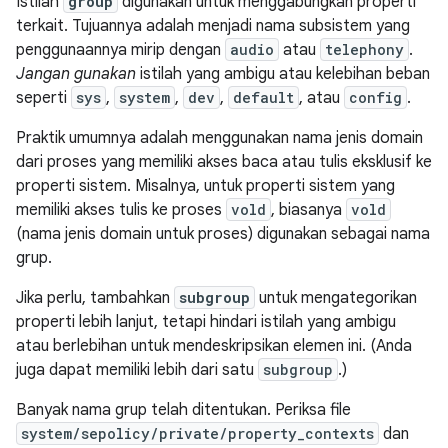
Istilah
group
digunakan untuk menggabungkan properti
terkait. Tujuannya adalah menjadi nama subsistem yang
penggunaannya mirip dengan
audio
atau
telephony
.
Jangan gunakan
istilah yang ambigu atau kelebihan beban
seperti
sys
,
system
,
dev
,
default
, atau
config
.
Praktik umumnya adalah menggunakan nama jenis domain
dari proses yang memiliki akses baca atau tulis eksklusif ke
properti sistem. Misalnya, untuk properti sistem yang
memiliki akses tulis ke proses
vold
, biasanya
vold
(nama jenis domain untuk proses) digunakan sebagai nama
grup.
Jika perlu, tambahkan
subgroup
untuk mengategorikan
properti lebih lanjut, tetapi hindari istilah yang ambigu
atau berlebihan untuk mendeskripsikan elemen ini. (Anda
juga dapat memiliki lebih dari satu
subgroup
.)
Banyak nama grup telah ditentukan. Periksa file
system/sepolicy/private/property_contexts
dan