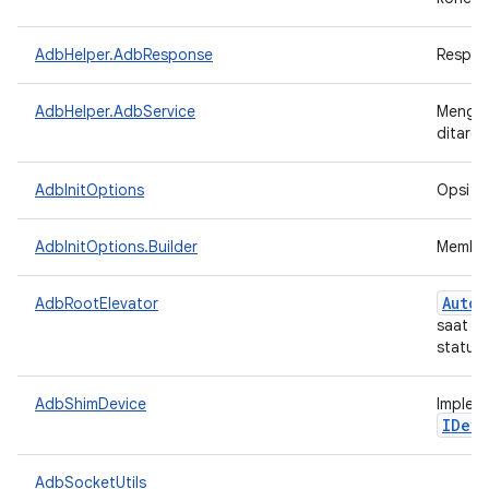
AdbHelper.AdbResponse
Respon
AdbHelper.AdbService
Mengid
ditarge
AdbInitOptions
Opsi un
AdbInitOptions.Builder
Membang
Auto
C
AdbRootElevator
saat di
status 
AdbShimDevice
Implem
IDevi
AdbSocketUtils