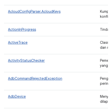
AcloudConfigParser.AcloudKeys
Kumpula
konfigu
ActionInProgress
Tindak
ActiveTrace
Class 
dan men
ActivityStatusChecker
Pemerik
yang be
AdbCommandRejectedException
Pengec
perint
AdbDevice
Menyim
dilapor