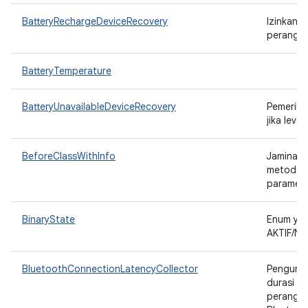
BatteryRechargeDeviceRecovery
Izinkan u
perangka
BatteryTemperature
BatteryUnavailableDeviceRecovery
Pemeriks
jika leve
BeforeClassWithInfo
Jaminan 
metode y
paramet
BinaryState
Enum yan
AKTIF/NO
BluetoothConnectionLatencyCollector
Pengumpu
durasi s
perangka