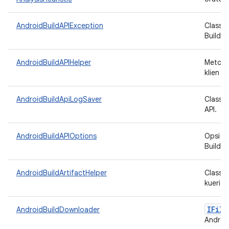
AndroidBuildAPIException
Class p
Build A
AndroidBuildAPIHelper
Metode
klien B
AndroidBuildApiLogSaver
Class y
API.
AndroidBuildAPIOptions
Opsi ko
Build A
AndroidBuildArtifactHelper
Class 
kueri A
IFile
AndroidBuildDownloader
Android