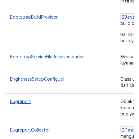
framew
IDevic
BootstrapBuildProvider
build da
Hal ini 
build yan
BootstrapServiceFileResolverLoader
Memuat r
layanan.
BrightnessSetupConfigUtil
Class ut
dari cla
Bugreport
Objek ya
kompatib
bug yang
ITest
I
BugreportCollector
mengumpu