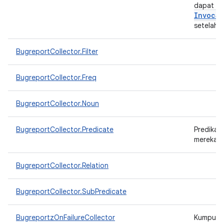
dapat dik
Invocat
setelah 
BugreportCollector.Filter
BugreportCollector.Freq
BugreportCollector.Noun
BugreportCollector.Predicate
Predikat
merekam 
BugreportCollector.Relation
BugreportCollector.SubPredicate
BugreportzOnFailureCollector
Kumpulka