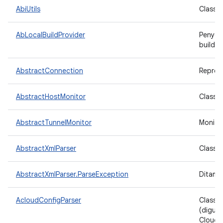
AbiUtils
Class u
AbLocalBuildProvider
Penyedi
build A
AbstractConnection
Repres
AbstractHostMonitor
Class 
AbstractTunnelMonitor
Monito
AbstractXmlParser
Class d
AbstractXmlParser.ParseException
Ditampi
AcloudConfigParser
Class 
(digun
Cloud)