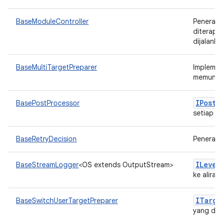
BaseModuleController
Penerap
diterapk
dijalanka
BaseMultiTargetPreparer
Implemen
memungki
IPost
P
BasePostProcessor
setiap p
BaseRetryDecision
Penerap
ILevel
BaseStreamLogger
<OS extends OutputStream>
ke alira
ITarge
BaseSwitchUserTargetPreparer
yang dit