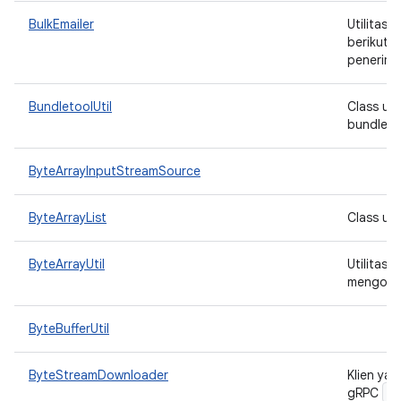
BulkEmailer
Utilitas
berikut: 
penerima
BundletoolUtil
Class ut
bundleto
ByteArrayInputStreamSource
ByteArrayList
Class un
ByteArrayUtil
Utilitas 
mengonve
ByteBufferUtil
ByteStreamDownloader
Klien ya
B
gRPC