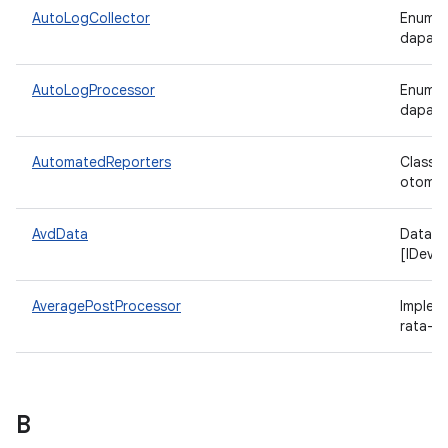
AutoLogCollector
Enumer
dapat 
AutoLogProcessor
Enumer
dapat 
AutomatedReporters
Class 
otomat
AvdData
Data A
[IDevi
AveragePostProcessor
Implem
rata-ra
B