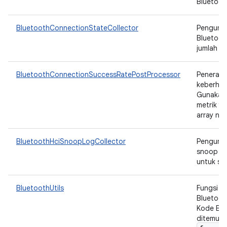
Bluetooth
BluetoothConnectionStateCollector
Pengumpu
Bluetoo
jumlah st
BluetoothConnectionSuccessRatePostProcessor
Penerapa
keberhasi
Gunakan 
metrik y
array num
BluetoothHciSnoopLogCollector
Pengumpu
snoop HC
untuk se
BluetoothUtils
Fungsi ut
Bluetoot
Kode Blu
ditemuka