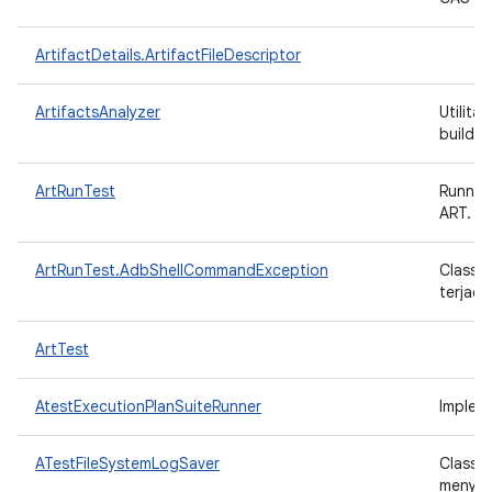
ArtifactDetails.ArtifactFileDescriptor
ArtifactsAnalyzer
Utilita
build 
ArtRunTest
Runner
ART.
ArtRunTest.AdbShellCommandException
Class 
terjadi
ArtTest
AtestExecutionPlanSuiteRunner
Implem
ATestFileSystemLogSaver
Class L
menyimp