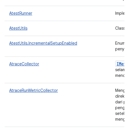
AtestRunner
Implem
AtestUtils
Class u
AtestUtils.IncrementalSetupEnabled
Enum y
penyia
IMetr
AtraceCollector
selama
mencat
AtraceRunMetricCollector
Mengum
direkto
dari pe
penguji
setelah
mengga