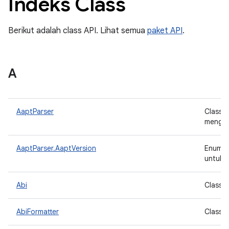
Indeks Class
Berikut adalah class API. Lihat semua
paket API
.
A
AaptParser
Class 
mengur
AaptParser.AaptVersion
Enum o
untuk m
Abi
Class 
AbiFormatter
Class u