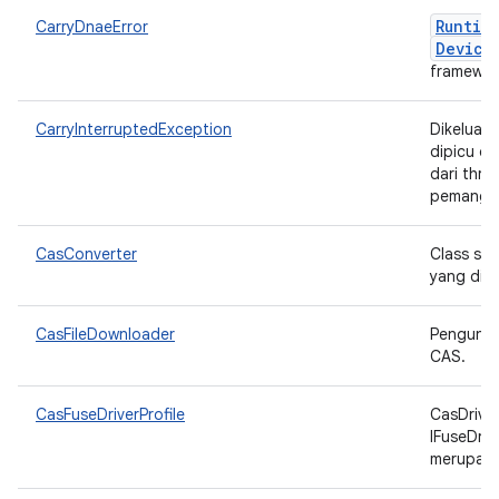
Runtim
CarryDnaeError
Device
framewor
CarryInterruptedException
Dikeluar
dipicu da
dari thre
pemanggi
CasConverter
Class sin
yang di-c
CasFileDownloader
Pengunduh
CAS.
CasFuseDriverProfile
CasDriver
IFuseDriv
merupaka