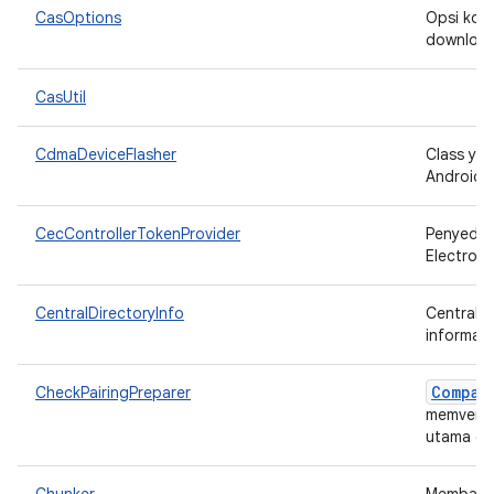
CasOptions
Opsi konf
downloa
CasUtil
CdmaDeviceFlasher
Class ya
Android 
CecControllerTokenProvider
Penyedia
Electroni
CentralDirectoryInfo
CentralDi
informasi 
Compan
CheckPairingPreparer
memverif
utama d