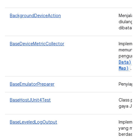
BackgroundDeviceAction
Menjalan
diulang 
dibatalk
BaseDeviceMetricCollector
Implemen
memungki
pengump
Data)
d
Map)
.
BaseEmulatorPreparer
Penyiapa
BaseHostJUnit4Test
Class pe
gaya JUn
BaseLeveledLogOutput
Implemen
yang mem
berdasa