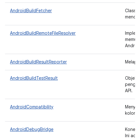
AndroidBuildFetcher
Class 
mendown
AndroidBuildRemoteFileResolver
Implem
memung
Androi
AndroidBuildResultReporter
Melapor
AndroidBuildTestResult
Objek 
penguji
API.
AndroidCompatibility
Menyed
kolom 
AndroidDebugBridge
Koneksi
Ini ada