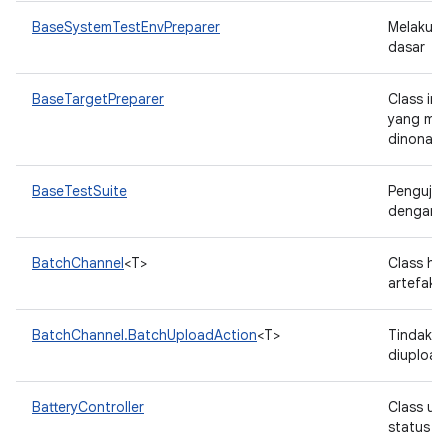
BaseSystemTestEnvPreparer
Melakuka
dasar
BaseTargetPreparer
Class im
yang mem
dinonakt
BaseTestSuite
Pengujia
dengan s
BatchChannel
<T>
Class he
artefak 
BatchChannel.BatchUploadAction
<T>
Tindakan
diupload
BatteryController
Class ut
status p