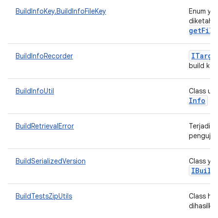
BuildInfoKey.BuildInfoFileKey
Enum yan
diketahui
getFile
ITarge
BuildInfoRecorder
build ke 
BuildInfoUtil
Class ut
Info
BuildRetrievalError
Terjadi e
pengujia
BuildSerializedVersion
Class yan
IBuild
BuildTestsZipUtils
Class hel
dihasilka