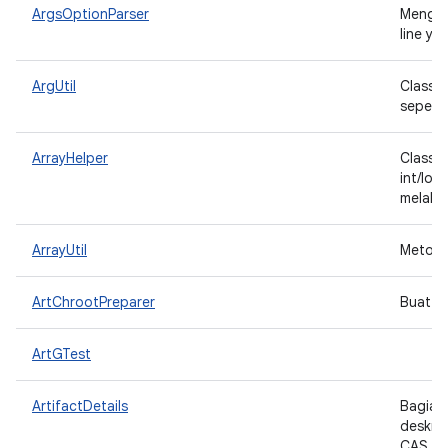
ArgsOptionParser
Mengis
line ya
ArgUtil
Class u
sepert
ArrayHelper
Class u
int/lon
melalui
ArrayUtil
Metode 
ArtChrootPreparer
Buat di
ArtGTest
ArtifactDetails
Bagian 
deskrip
CAS