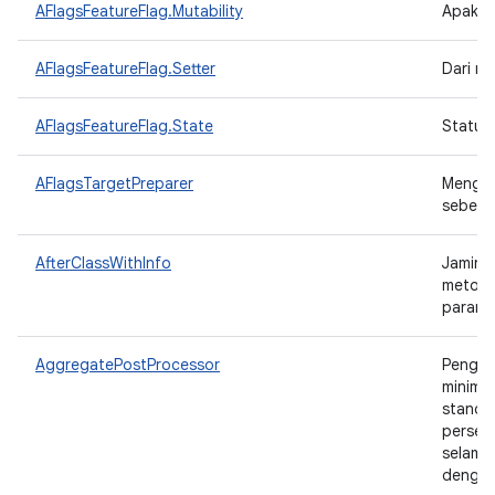
AFlagsFeatureFlag.Mutability
Apakah
AFlagsFeatureFlag.Setter
Dari ma
AFlagsFeatureFlag.State
Status
AFlagsTargetPreparer
Mengg
sebelu
AfterClassWithInfo
Jamina
metode
parame
AggregatePostProcessor
Pengga
minimum
standar
persent
selama 
dengan