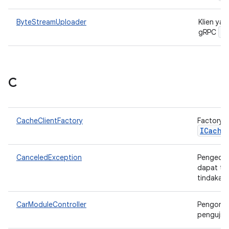
ByteStreamUploader
Klien ya
B
gRPC
C
CacheClientFactory
Factory 
ICache
CanceledException
Pengecua
dapat te
tindakan
CarModuleController
Pengontr
pengujia