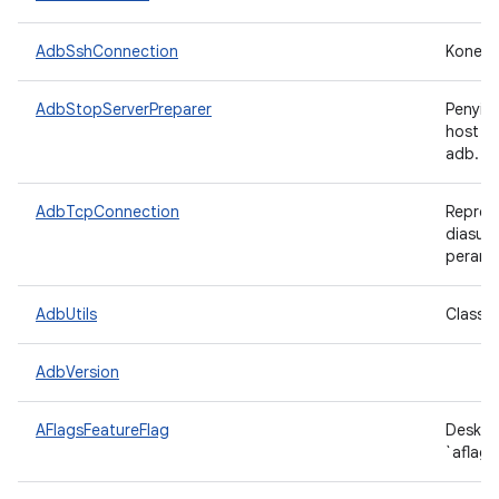
AdbSshConnection
Koneks
AdbStopServerPreparer
Penyia
host s
adb.
AdbTcpConnection
Repres
diasum
perang
AdbUtils
Class u
AdbVersion
AFlagsFeatureFlag
Deskrip
`aflags 