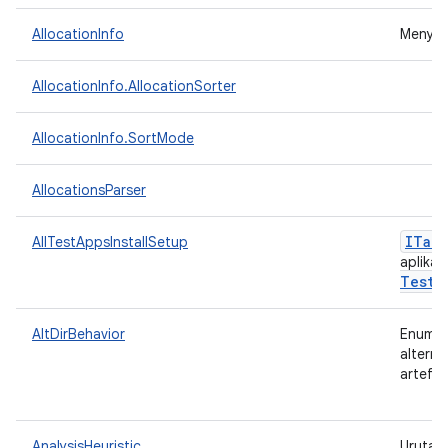
AllocationInfo
Menyim
AllocationInfo.AllocationSorter
AllocationInfo.SortMode
AllocationsParser
ITarg
AllTestAppsInstallSetup
aplikas
Tests
AltDirBehavior
Enum un
alterna
artefak
AnalysisHeuristic
Urutan