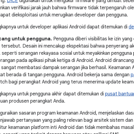
ing.
DICE
digunakan untuk mengukur firmware yang dimuat sebe
inkan verifikasi jarak jauh bahwa firmware tidak terpengaruh o
dapat dieksploitasi untuk merugikan developer dan pengguna.
gkapnya untuk developer aplikasi Android dapat ditemukan di
de
cang untuk pengguna.
Pengguna diberi visibilitas ke izin yang
in tersebut. Desain ini mencakup ekspektasi bahwa penyerang
seperti serangan rekayasa sosial untuk meyakinkan pengguna 
rangan pada aplikasi pihak ketiga di Android. Android diranca
n sangat membatasi dampak serangan jika berhasil. Keamanan 
kat berada di tangan pengguna. Android bekerja sama dengan
p
tch bagi perangkat Android yang terus menerima update keam
gkapnya untuk pengguna akhir dapat ditemukan di
pusat bantua
tuan produsen perangkat Anda.
nguraikan sasaran program keamanan Android, menjelaskan das
njawab pertanyaan yang paling relevan bagi arsitek sistem dan
itur keamanan platform inti Android dan tidak membahas masa