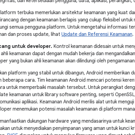
egritas, dan ketersediaan pengguna, data, aplikasi, perangkat, d
atform terbuka memerlukan arsitektur keamanan yang kuat d
dirancang dengan keamanan berlapis yang cukup fleksibel untuk
dungi semua pengguna platform. Untuk mengetahui informasi t
an dan proses update, lihat
Update dan Referensi Keamanan
.
cang untuk developer.
Kontrol keamanan didesain untuk men
 ahli keamanan dapat dengan mudah bekerja dan mengandalkan
loper yang bukan ahli keamanan akan dilindungi oleh pengamanan
kan platform yang stabil untuk dibangun, Android memberikan
 beberapa cara. Tim keamanan Android mencari potensi kerent
ra untuk memperbaiki masalah tersebut. Untuk perangkat deng
te keamanan untuk library software penting, seperti OpenSSL,
unikasi aplikasi. Keamanan Android merilis alat untuk menguji
oper menemukan potensi masalah keamanan di platform mana
emanfaatkan dukungan hardware yang mendasarinya untuk keam
akan untuk menyediakan penyimpanan yang aman untuk kunci kr