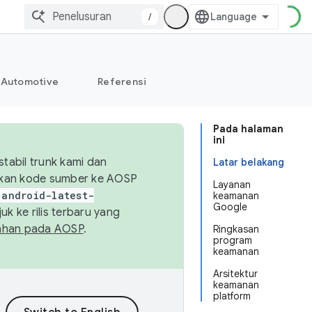
/
Automotive
Referensi
Pada halaman
ini
abil trunk kami dan
Latar belakang
sikan kode sumber ke AOSP
Layanan
android-latest-
keamanan
Google
uk ke rilis terbaru yang
ahan pada AOSP
.
Ringkasan
program
keamanan
Arsitektur
keamanan
platform