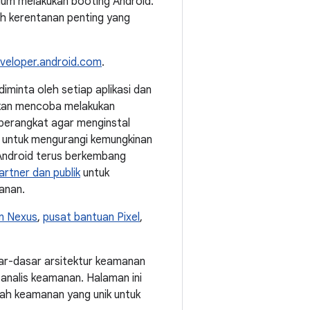
lum melakukan booting Android.
leh kerentanan penting yang
veloper.android.com
.
 diminta oleh setiap aplikasi dan
 akan mencoba melakukan
perangkat agar menginstal
ng untuk mengurangi kemungkinan
Android terus berkembang
artner dan publik
untuk
anan.
n Nexus
,
pusat bantuan Pixel
,
ar-dasar arsitektur keamanan
 analis keamanan. Halaman ini
lah keamanan yang unik untuk