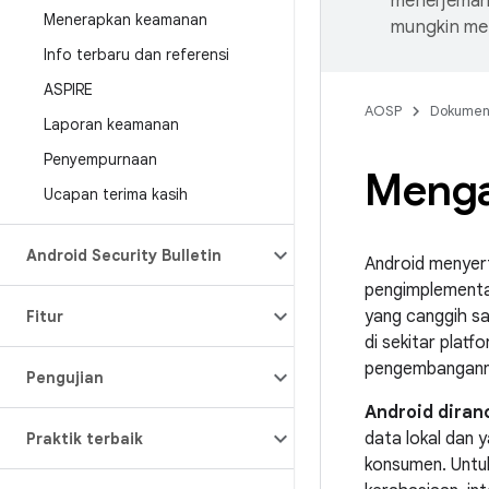
menerjemahk
Menerapkan keamanan
mungkin me
Info terbaru dan referensi
ASPIRE
AOSP
Dokume
Laporan keamanan
Penyempurnaan
Menga
Ucapan terima kasih
Android Security Bulletin
Android menyert
pengimplementa
yang canggih sa
Fitur
di sekitar platf
pengembanganny
Pengujian
Android diran
data lokal dan y
Praktik terbaik
konsumen. Untuk