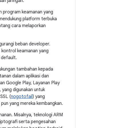
an jaringan.
an program keamanan yang
 mendukung platform terbuka
entang cara melaporkan
gurangi beban developer.
 kontrol keamanan yang
 default.
 dukungan tambahan kepada
anan dalam aplikasi dan
an Google Play, Layanan Play
 yang digunakan untuk
 SSL (
nogotofail
) yang
 pun yang mereka kembangkan.
anan. Misalnya, teknologi ARM
iptografi serta pengesahan