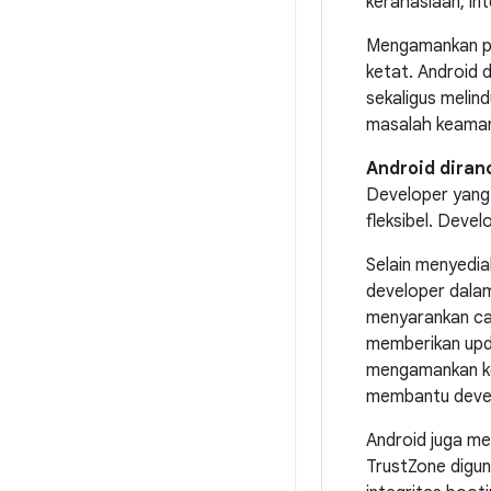
kerahasiaan, int
Mengamankan pl
ketat. Android 
sekaligus melin
masalah keaman
Android diran
Developer yang
fleksibel. Deve
Selain menyedia
developer dalam
menyarankan ca
memberikan upda
mengamankan kom
membantu devel
Android juga m
TrustZone digun