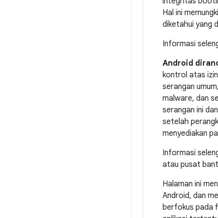
integritas boot
Hal ini memungk
diketahui yang 
Informasi selen
Android diran
kontrol atas iz
serangan umum, 
malware, dan se
serangan ini da
setelah perang
menyediakan pa
Informasi selen
atau pusat ban
Halaman ini me
Android, dan me
berfokus pada f