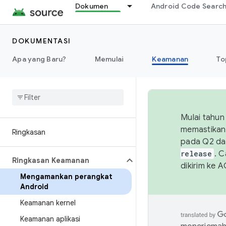
Dokumen
Android Code Searc
DOKUMENTASI
Apa yang Baru?
Memulai
Keamanan
To
Mulai tahun
memastikan 
Ringkasan
pada Q2 da
release
. 
Ringkasan Keamanan
dikirim ke 
Mengamankan perangkat
Android
Keamanan kernel
Keamanan aplikasi