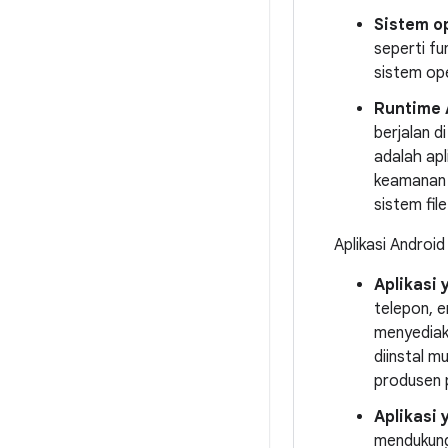
Sistem o
seperti fu
sistem ope
Runtime 
berjalan d
adalah apl
keamanan 
sistem fil
Aplikasi Androi
Aplikasi 
telepon, e
menyediaka
diinstal m
produsen 
Aplikasi 
mendukung 