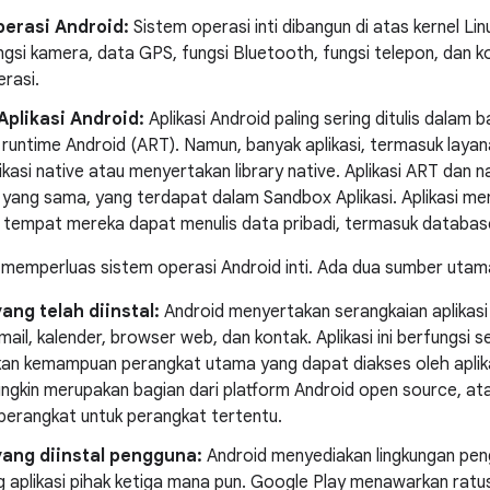
perasi Android:
Sistem operasi inti dibangun di atas kernel L
ngsi kamera, data GPS, fungsi Bluetooth, fungsi telepon, dan ko
rasi.
Aplikasi Android:
Aplikasi Android paling sering ditulis dala
i runtime Android (ART). Namun, banyak aplikasi, termasuk layana
ikasi native atau menyertakan library native. Aplikasi ART dan n
yang sama, yang terdapat dalam Sandbox Aplikasi. Aplikasi me
e tempat mereka dapat menulis data pribadi, termasuk databas
d memperluas sistem operasi Android inti. Ada dua sumber utama 
yang telah diinstal:
Android menyertakan serangkaian aplikasi 
mail, kalender, browser web, dan kontak. Aplikasi ini berfungsi 
n kemampuan perangkat utama yang dapat diakses oleh aplikasi
ungkin merupakan bagian dari platform Android open source, a
perangkat untuk perangkat tertentu.
yang diinstal pengguna:
Android menyediakan lingkungan pe
aplikasi pihak ketiga mana pun. Google Play menawarkan ratus