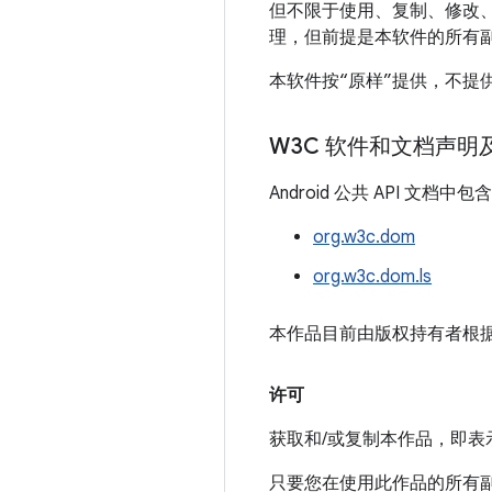
但不限于使用、复制、修改
理，但前提是本软件的所有
本软件按“原样”提供，不
方构成侵权的保证。在任何
造成的以及与使用本软件或
W3C 软件和文档声明
据丢失或利润损失造成的损
Android 公共 API 
除非本声明中另有规定，否
名称，对本软件的销售、使
org.w3c.dom
org.w3c.dom.ls
本作品目前由版权持有者根
许可
获取和/或复制本作品，即
只要您在使用此作品的所有