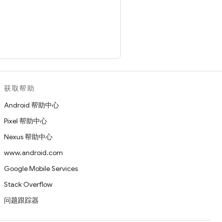
3C 软件和文档的简短声
从 [W3C 文档的名称或
（MIT、ERCIM、Keio、
获取帮助
Android 帮助中心
Pixel 帮助中心
Nexus 帮助中心
对适销性、任何特定用途适用
www.android.com
Google Mobile Services
任何责任。
Stack Overflow
权持有者的名称和商标。本作
问题跟踪器