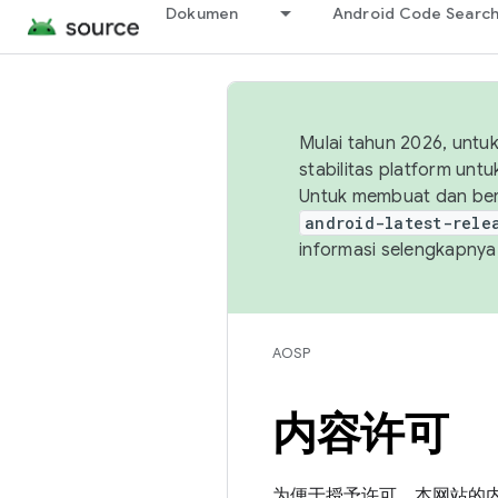
Dokumen
Android Code Searc
Mulai tahun 2026, unt
stabilitas platform un
Untuk membuat dan ber
android-latest-rele
informasi selengkapnya,
AOSP
内容许可
为便于授予许可，本网站的