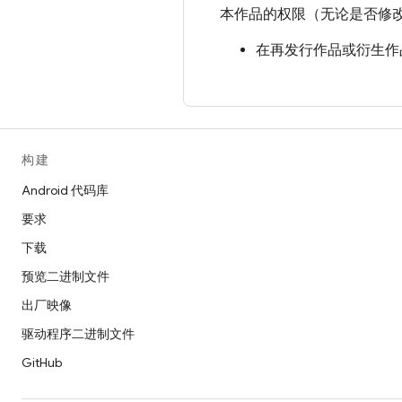
本作品的权限（无论是否修
在再发行作品或衍生作
附上任何现有的知识产
明。
在针对新代码或文档的
URI] 复制的内容或根据 
构建
Beihang）”。
Android 代码库
要求
免责声明
下载
本作品按“原样”提供，且
预览二进制文件
性或使用本软件或文档不会
出厂映像
对于因使用本软件或文档造
驱动程序二进制文件
在未事先征得特定书面许可
GitHub
品包含的版权始终归版权持