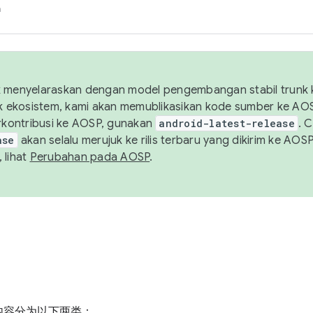
h
uk menyelaraskan dengan model pengembangan stabil trunk
tuk ekosistem, kami akan memublikasikan kode sumber ke A
kontribusi ke AOSP, gunakan
android-latest-release
. 
ase
akan selalu merujuk ke rilis terbaru yang dikirim ke AO
 lihat
Perubahan pada AOSP
.
内容分为以下两类：