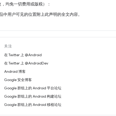
改，均免一切费用或版税）：
品中用户可见的位置附上此声明的全文内容。
权免责声明、声明或条款及条件。如果没有这类内容，则应附上 W
版权声明中注明所做的任何更改或修改，例如“本软件或文档中包含
[W3C 文档的名称或 URI] 得出的内容。版权所有 © [年份] W3C®
关注
在 Twitter 上 @Android
在 Twitter 上 @AndroidDev
Android 博客
版权持有者不提供任何明示或暗示的声明或保证，包括但不限于针
Google 安全博客
对任何第三方专利、版权、商标或其他权利构成侵权的保证。
Google 群组上的 Android 平台论坛
成的任何直接、间接、特殊或结果性损害，版权持有者均不承担
Google 群组上的 Android 构建论坛
的情况下，不得在与本作品相关的广告或公共宣传内容中使用版
Google 群组上的 Android 移植论坛
有者所有。