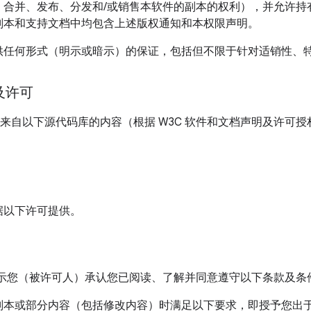
、合并、发布、分发和/或销售本软件的副本的权利），并允许持
副本和支持文档中均包含上述版权通知和本权限声明。
提供任何形式（明示或暗示）的保证，包括但不限于针对适销性、
情况下，无论是在合同诉讼、过失诉讼，还是侵权诉讼中，对于
本软件的性能相关的任何索赔，任何特殊、间接或结果性损害，
及许可
害，本声明中提到的版权持有者均不承担任何责任。
文档中包含来自以下源代码库的内容（根据 W3C 软件和文档声明及许可
则在未事先征得版权持有者书面授权的情况下，不得在广告中或
用或其他活动进行宣传。
据以下许可提供。
表示您（被许可人）承认您已阅读、了解并同意遵守以下条款及条
副本或部分内容（包括修改内容）时满足以下要求，即授予您出