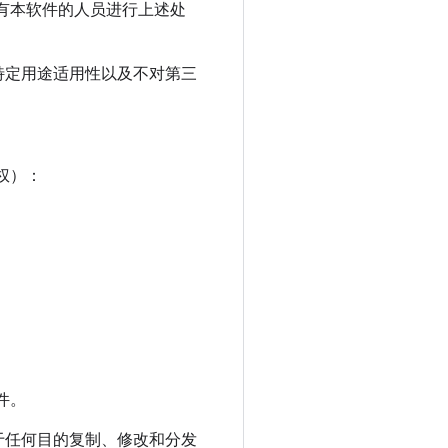
有本软件的人员进行上述处
特定用途适用性以及不对第三
因使用本软件或本软件的性能
或任何因本软件无法使用、数
授权）：
以其他形式使用版权持有者的
件。
于任何目的复制、修改和分发