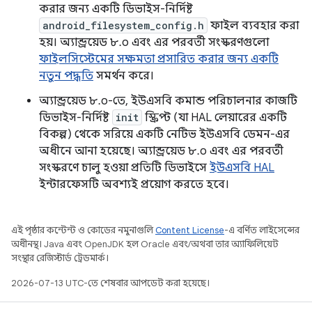
করার জন্য একটি ডিভাইস-নির্দিষ্ট
android_filesystem_config.h
ফাইল ব্যবহার করা
হয়। অ্যান্ড্রয়েড ৮.০ এবং এর পরবর্তী সংস্করণগুলো
ফাইলসিস্টেমের সক্ষমতা প্রসারিত করার জন্য একটি
নতুন পদ্ধতি
সমর্থন করে।
অ্যান্ড্রয়েড ৮.০-তে, ইউএসবি কমান্ড পরিচালনার কাজটি
ডিভাইস-নির্দিষ্ট
init
স্ক্রিপ্ট (যা HAL লেয়ারের একটি
বিকল্প) থেকে সরিয়ে একটি নেটিভ ইউএসবি ডেমন-এর
অধীনে আনা হয়েছে। অ্যান্ড্রয়েড ৮.০ এবং এর পরবর্তী
সংস্করণে চালু হওয়া প্রতিটি ডিভাইসে
ইউএসবি HAL
ইন্টারফেসটি অবশ্যই প্রয়োগ করতে হবে।
এই পৃষ্ঠার কন্টেন্ট ও কোডের নমুনাগুলি
Content License
-এ বর্ণিত লাইসেন্সের
অধীনস্থ। Java এবং OpenJDK হল Oracle এবং/অথবা তার অ্যাফিলিয়েট
সংস্থার রেজিস্টার্ড ট্রেডমার্ক।
2026-07-13 UTC-তে শেষবার আপডেট করা হয়েছে।