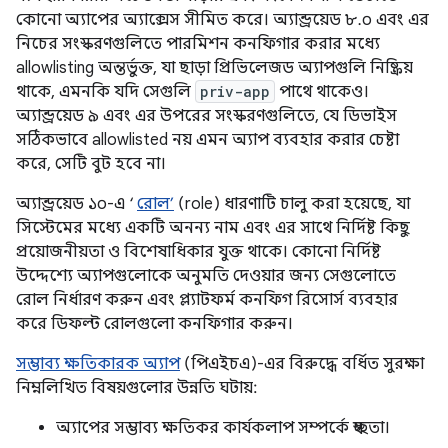
কোনো অ্যাপের অ্যাক্সেস সীমিত করে। অ্যান্ড্রয়েড ৮.০ এবং এর
নিচের সংস্করণগুলিতে পারমিশন কনফিগার করার মধ্যে
allowlisting অন্তর্ভুক্ত, যা ছাড়া প্রিভিলেজড অ্যাপগুলি নিষ্ক্রিয়
থাকে, এমনকি যদি সেগুলি
priv-app
পাথে থাকেও।
অ্যান্ড্রয়েড ৯ এবং এর উপরের সংস্করণগুলিতে, যে ডিভাইস
সঠিকভাবে allowlisted নয় এমন অ্যাপ ব্যবহার করার চেষ্টা
করে, সেটি বুট হবে না।
অ্যান্ড্রয়েড ১০-এ ‘
রোল’
(role) ধারণাটি চালু করা হয়েছে, যা
সিস্টেমের মধ্যে একটি অনন্য নাম এবং এর সাথে নির্দিষ্ট কিছু
প্রয়োজনীয়তা ও বিশেষাধিকার যুক্ত থাকে। কোনো নির্দিষ্ট
উদ্দেশ্যে অ্যাপগুলোকে অনুমতি দেওয়ার জন্য সেগুলোতে
রোল নির্ধারণ করুন এবং প্ল্যাটফর্ম কনফিগ রিসোর্স ব্যবহার
করে ডিফল্ট রোলগুলো কনফিগার করুন।
সম্ভাব্য ক্ষতিকারক অ্যাপ
(পিএইচএ)-এর বিরুদ্ধে বর্ধিত সুরক্ষা
নিম্নলিখিত বিষয়গুলোর উন্নতি ঘটায়:
অ্যাপের সম্ভাব্য ক্ষতিকর কার্যকলাপ সম্পর্কে স্বচ্ছতা।