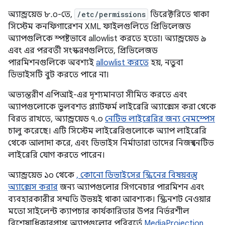
অ্যান্ড্রয়েড ৮.০-তে,
/etc/permissions
ডিরেক্টরিতে থাকা
সিস্টেম কনফিগারেশন XML ফাইলগুলিতে প্রিভিলেজড
অ্যাপগুলিকে স্পষ্টভাবে allowlist করতে হতো। অ্যান্ড্রয়েড ৯
এবং এর পরবর্তী সংস্করণগুলিতে, প্রিভিলেজড
পারমিশনগুলিকে অবশ্যই
allowlist করতে
হয়, নতুবা
ডিভাইসটি বুট করতে পারে না।
অভ্যন্তরীণ এপিআই-এর দৃশ্যমানতা সীমিত করতে এবং
অ্যাপগুলোকে ভুলবশত প্ল্যাটফর্ম লাইব্রেরি অ্যাক্সেস করা থেকে
বিরত রাখতে, অ্যান্ড্রয়েড ৭.০
নেটিভ লাইব্রেরির জন্য নেমস্পেস
চালু করেছে। এটি সিস্টেম লাইব্রেরিগুলোকে অ্যাপ লাইব্রেরি
থেকে আলাদা করে, এবং ডিভাইস নির্মাতারা তাদের নিজস্ব নেটিভ
লাইব্রেরি যোগ করতে পারেন।
অ্যান্ড্রয়েড ১০ থেকে
, কোনো ডিভাইসের স্ক্রিনের বিষয়বস্তু
অ্যাক্সেস করার
জন্য অ্যাপগুলোর সিগনেচার পারমিশন এবং
ব্যবহারকারীর সম্মতি উভয়ই থাকা আবশ্যক। স্ক্রিনশট নেওয়ার
মতো সাইলেন্ট ক্যাপচার কার্যকারিতার উপর নির্ভরশীল
বিশেষাধিকারপ্রাপ্ত অ্যাপগুলোর পরিবর্তে
MediaProjection