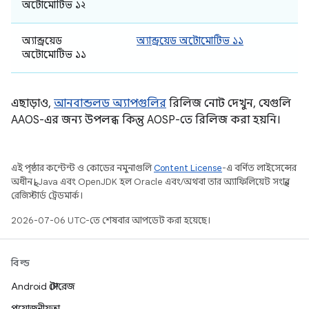
অটোমোটিভ ১২
অ্যান্ড্রয়েড
অ্যান্ড্রয়েড অটোমোটিভ ১১
অটোমোটিভ ১১
এছাড়াও,
আনবান্ডলড অ্যাপগুলির
রিলিজ নোট দেখুন, যেগুলি
AAOS-এর জন্য উপলব্ধ কিন্তু AOSP-তে রিলিজ করা হয়নি।
এই পৃষ্ঠার কন্টেন্ট ও কোডের নমুনাগুলি
Content License
-এ বর্ণিত লাইসেন্সের
অধীনস্থ। Java এবং OpenJDK হল Oracle এবং/অথবা তার অ্যাফিলিয়েট সংস্থার
রেজিস্টার্ড ট্রেডমার্ক।
2026-07-06 UTC-তে শেষবার আপডেট করা হয়েছে।
বিল্ড
Android স্টোরেজ
প্রয়োজনীয়তা