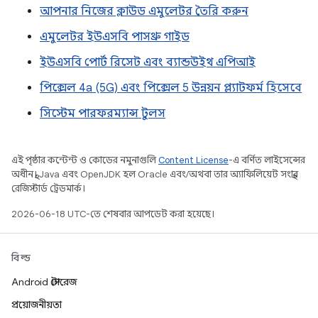
আপনার নিজের ক্লাউড এমুলেটর তৈরি করুন
এমুলেটর ইউএসবি পাসথ্রু গাইড
ইউএসবি পোর্ট রিসেট এবং ব্যান্ডউইথ এপিআই
পিক্সেল 4a (5G) এবং পিক্সেল 5 উন্নয়ন প্ল্যাটফর্ম হিসেবে
সিস্টেম পারফরম্যান্স টুলস
এই পৃষ্ঠার কন্টেন্ট ও কোডের নমুনাগুলি
Content License
-এ বর্ণিত লাইসেন্সের
অধীনস্থ। Java এবং OpenJDK হল Oracle এবং/অথবা তার অ্যাফিলিয়েট সংস্থার
রেজিস্টার্ড ট্রেডমার্ক।
2026-06-18 UTC-তে শেষবার আপডেট করা হয়েছে।
বিল্ড
Android স্টোরেজ
প্রয়োজনীয়তা