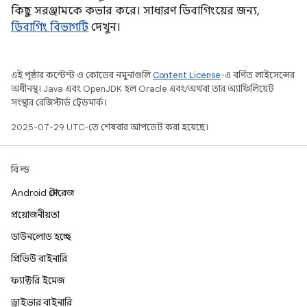
কিছু সরঞ্জামকে কভার করে। সাধারণ ডিবাগিংয়ের জন্য,
ডিবাগিং বিভাগটি
দেখুন।
এই পৃষ্ঠার কন্টেন্ট ও কোডের নমুনাগুলি
Content License
-এ বর্ণিত লাইসেন্সের
অধীনস্থ। Java এবং OpenJDK হল Oracle এবং/অথবা তার অ্যাফিলিয়েট
সংস্থার রেজিস্টার্ড ট্রেডমার্ক।
2025-07-29 UTC-তে শেষবার আপডেট করা হয়েছে।
বিল্ড
Android স্টোরেজ
প্রয়োজনীয়তা
ডাউনলোড হচ্ছে
প্রিভিউ বাইনারি
ফ্যাক্টরি ইমেজ
ড্রাইভার বাইনারি