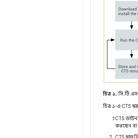
চিত্র ১.
সি.টি.এস. 
চিত্র ১-এ CTS স্ব
CTS ডাউনলো
করছেন বা
CTS স্বয়ংক