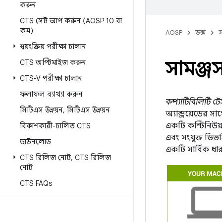
করুন
CTS সেট আপ করুন (AOSP 10 বা
কম)
AOSP
ডক্স
স
স্বয়ংক্রিয় পরীক্ষা চালান
সামঞ্জস
CTS অপ্টিমাইজ করুন
CTS-V পরীক্ষা চালান
ফলাফল ব্যাখ্যা করুন
কম্প্যাটিবিলিটি টে
সিটিএস উন্নয়ন
,
সিটিএস উন্নয়ন
অ্যান্ড্রয়েডের 
একটি কন্টিনিউয়
বিকাশকারী-চালিত CTS
এবং সংযুক্ত ডিভা
ডাউনলোড
একটি সার্বিক ধা
CTS রিলিজ নোট
,
CTS রিলিজ
নোট
CTS FAQs