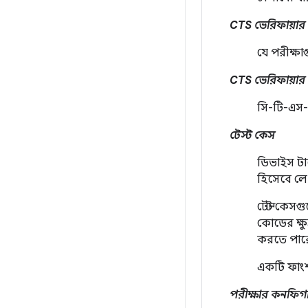
CTS ভেরিফায়ার
যে পরীক্ষা
CTS ভেরিফায়ার
সি-টি-এস-
টেস্ট কেস
ডিভাইস টার্
হিসেবে লেখ
টেস্ট কেস
কোডের ক্ষু
করতে পার
একটি ফাংশন
পরীক্ষার কনফি