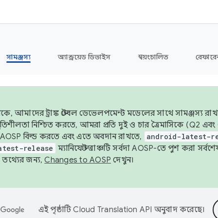
সামঞ্জস্য
অ্যান্ড্রয়েড ডিভাইস
স্বয়ংচালিত
রেফারেন
ে, আমাদের ট্রাঙ্ক স্টেবল ডেভেলপমেন্ট মডেলের সাথে সামঞ্জস্য রাখ
র স্থিতিশীলতা নিশ্চিত করতে, আমরা প্রতি দুই ও চার ত্রৈমাসিকে (Q2
 AOSP বিল্ড করতে এবং এতে অবদান রাখতে,
android-latest-r
atest-release
ম্যানিফেস্ট ব্রাঞ্চটি সর্বদা AOSP-তে পুশ করা সর্ব
তথ্যের জন্য,
Changes to AOSP
দেখুন।
এই পৃষ্ঠাটি
Cloud Translation API
অনুবাদ করেছে।