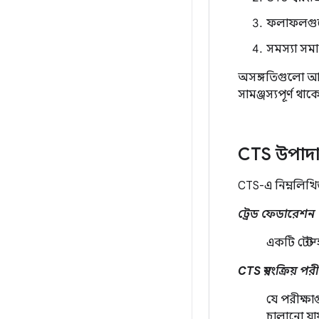
ফলাফলগুলো
সমস্যা সমা
অসঙ্গতিগুলো আগেভ
সামঞ্জস্যপূর্ণ থ
CTS উপাদ
CTS-এ নিম্নলিখি
ট্রেড ফেডারেশন
একটি টেস্ট 
CTS স্বয়ংক্রিয় পরী
যে পরীক্ষা
চালানো যায