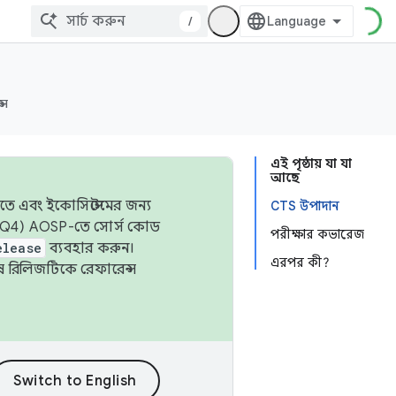
/
্স
এই পৃষ্ঠায় যা যা
আছে
তে এবং ইকোসিস্টেমের জন্য
CTS উপাদান
 এবং Q4) AOSP-তে সোর্স কোড
পরীক্ষার কভারেজ
elease
ব্যবহার করুন।
এরপর কী?
শেষ রিলিজটিকে রেফারেন্স