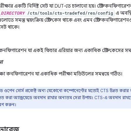
য় পরীক্ষার একটি নির্দিষ্ট সেট যা DUT-তে চালানো হয়। টেস্ট কনফিগ
_DIRECTORY
/cts/tools/cts-tradefed/res/config
এ অবস্থ
ুলোতে সমস্ত স্বয়ংক্রিয় টেস্ট কেস থাকে এবং এমন টেস্ট কনফিগারেশ
েট থাকে।
 কনফিগারেশন যা একই ফিচার এরিয়ার জন্য একাধিক টেস্ট কেসের সমন্
না
্ষা কনফিগারেশন যা একাধিক পরীক্ষা মডিউলের সমন্বয়ে গঠিত।
্রয়েড ওপেন সোর্স প্রজেক্ট অন্য যেকোনো কম্পোনেন্টের মতোই CTS উন্নত করা
্নত করা অ্যান্ড্রয়েডে অবদান রাখার অন্যতম সেরা উপায়। CTS-এ অবদান রাখ
সরণ করুন।
কভারেজ