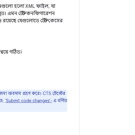
ারেশনগুলো হলো XML ফাইল, যা
িত। এমন টেস্ট কনফিগারেশন
নও রয়েছে যেগুলোতে টেস্ট কেসের
বয়ে গঠিত।
র জন্য অবদান গ্রহণ করে। CTS টেস্টের
তে,
'Submit code changes'-
এ বর্ণিত