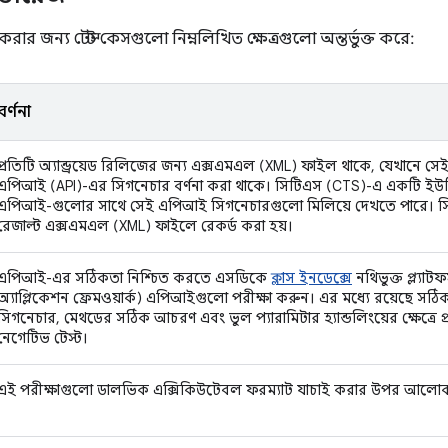
 করার জন্য টেস্ট কেসগুলো নিম্নলিখিত ক্ষেত্রগুলো অন্তর্ভুক্ত করে:
বর্ণনা
প্রতিটি অ্যান্ড্রয়েড রিলিজের জন্য এক্সএমএল (XML) ফাইল থাকে, যেখানে সেই 
এপিআই (API)-এর সিগনেচার বর্ণনা করা থাকে। সিটিএস (CTS)-এ একটি ইউটি
এপিআই-গুলোর সাথে সেই এপিআই সিগনেচারগুলো মিলিয়ে দেখতে পারে। সি
রেজাল্ট এক্সএমএল (XML) ফাইলে রেকর্ড করা হয়।
এপিআই-এর সঠিকতা নিশ্চিত করতে এসডিকে
ক্লাস ইনডেক্সে
নথিভুক্ত প্ল্যাটফ
অ্যাপ্লিকেশন ফ্রেমওয়ার্ক) এপিআইগুলো পরীক্ষা করুন। এর মধ্যে রয়েছে সঠিক 
সিগনেচার, মেথডের সঠিক আচরণ এবং ভুল প্যারামিটার হ্যান্ডলিংয়ের ক্ষেত্রে 
নেগেটিভ টেস্ট।
এই পরীক্ষাগুলো ডালভিক এক্সিকিউটেবল ফরম্যাট যাচাই করার উপর আলো