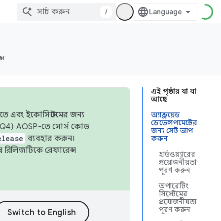
/
্স
এই পৃষ্ঠায় যা যা
আছে
তে এবং ইকোসিস্টেমের জন্য
অ্যান্ড্রয়েড
ডেভেলপমেন্টের
 এবং Q4) AOSP-তে সোর্স কোড
জন্য সেট আপ
elease
ব্যবহার করুন।
করুন
শেষ রিলিজটিকে রেফারেন্স
হার্ডওয়্যারের
প্রয়োজনীয়তা
পূরণ করুন
অপারেটিং
সিস্টেমের
প্রয়োজনীয়তা
পূরণ করুন