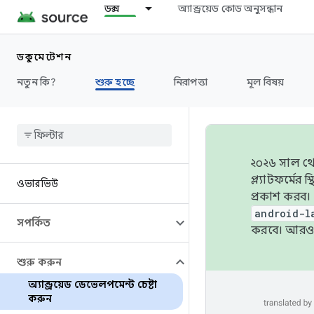
ডক্স
অ্যান্ড্রয়েড কোড অনুসন্ধান
ডকুমেন্টেশন
নতুন কি?
শুরু হচ্ছে
নিরাপত্তা
মূল বিষয়
২০২৬ সাল থেক
প্ল্যাটফর্মে
ওভারভিউ
প্রকাশ করব।
android-l
সম্পর্কিত
করবে। আরও 
শুরু করুন
অ্যান্ড্রয়েড ডেভেলপমেন্ট চেষ্টা
করুন