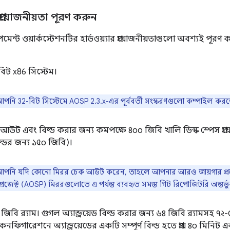
 প্রয়োজনীয়তা পূরণ করুন
্ট ওয়ার্কস্টেশনটির হার্ডওয়্যার প্রয়োজনীয়তাগুলো অবশ্যই পূরণ 
িট x86 সিস্টেম।
পনি 32-বিট সিস্টেমে AOSP 2.3.x-এর পূর্ববর্তী সংস্করণগুলো কম্পাইল কর
উট এবং বিল্ড করার জন্য কমপক্ষে ৪০০ জিবি খালি ডিস্ক স্পেস প্
্ডের জন্য ১৫০ জিবি)।
পনি যদি কোনো মিরর চেক আউট করেন, তাহলে আপনার আরও জায়গার প্রয়োজন হ
্রজেক্ট (AOSP) মিররগুলোতে এ পর্যন্ত ব্যবহৃত সমস্ত গিট রিপোজিটরি অন্তর্ভুক
 জিবি র‍্যাম। গুগল অ্যান্ড্রয়েড বিল্ড করার জন্য ৬৪ জিবি র‍্যামসহ
র কনফিগারেশনে অ্যান্ড্রয়েডের একটি সম্পূর্ণ বিল্ড হতে প্রায় ৪০ মিনিট 