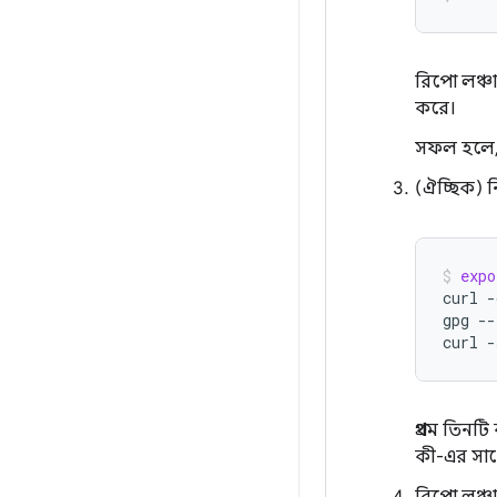
রিপো লঞ্চা
করে।
সফল হলে, 
(ঐচ্ছিক) ন
expo
curl
-
gpg
--
curl
-
প্রথম তিনট
কী-এর সাথ