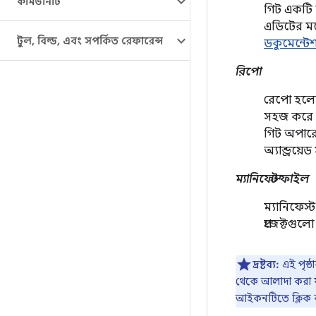
কমিউনিটি
গিট একটি ফ্
এডিটের মত
টুল
,
বিল্ড
,
এবং সম্পর্কিত রেফারেন্স
ডকুমেন্টে
রিপো
রেপো হলো 
সহজ করে ত
গিট অপারে
অ্যান্ড্রয়
ম্যানিফেস্ট ফাইল
ম্যানিফেস্
প্রজেক্টগুল
দ্রষ্টব্য:
এই পৃষ্
থেকে আলাদা করা যা
আইকনটিতে ক্লিক 