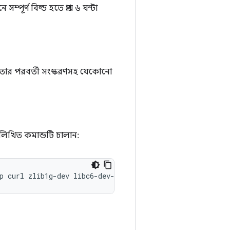
র্ণ বিল্ড হতে প্রায় ৬ ঘন্টা
া তার পরবর্তী সংস্করণসহ যেকোনো
নলিখিত কমান্ডটি চালান:
p
curl
zlib1g-dev
libc6-dev-i386
x11proto-core-dev
libx1