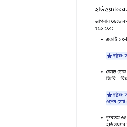
হার্ডওয়্যারের
আপনার ডেভেলপমেন
হতে হবে:
একটি ৬৪-ব
দ্রষ্টব্য:
আ
কোড চেক আ
জিবি + বিল
দ্রষ্টব্য:
আ
ওপেন সোর্স প
ন্যূনতম ৬৪
হার্ডওয়্যা