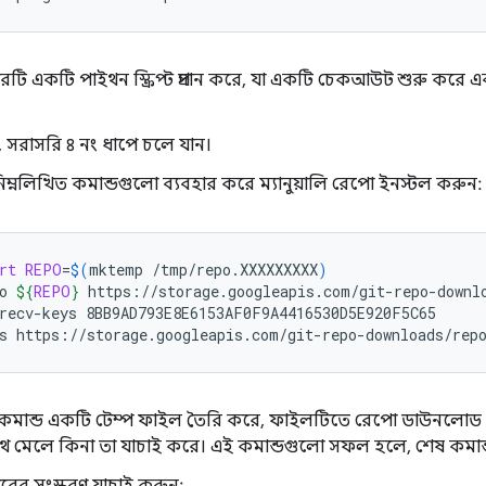
রটি একটি পাইথন স্ক্রিপ্ট প্রদান করে, যা একটি চেকআউট শুরু করে 
সরাসরি ৪ নং ধাপে চলে যান।
িম্নলিখিত কমান্ডগুলো ব্যবহার করে ম্যানুয়ালি রেপো ইনস্টল করুন:
rt
REPO
=
$(
mktemp
/tmp/repo.XXXXXXXXX
)
o
${
REPO
}
https://storage.googleapis.com/git-repo-downlo
recv-keys
8BB9AD793E8E6153AF0F9A4416530D5E920F5C65

s
https://storage.googleapis.com/git-repo-downloads/rep
ি কমান্ড একটি টেম্প ফাইল তৈরি করে, ফাইলটিতে রেপো ডাউনলোড করে এ
ে মেলে কিনা তা যাচাই করে। এই কমান্ডগুলো সফল হলে, শেষ কমান্