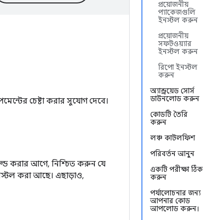
প্রয়োজনীয়
প্যাকেজগুলি
ইনস্টল করুন
প্রয়োজনীয়
সফটওয়্যার
ইনস্টল করুন
রিপো ইনস্টল
করুন
অ্যান্ড্রয়েড সোর্স
ডাউনলোড করুন
মেন্টের চেষ্টা করার সুযোগ দেবে।
কোডটি তৈরি
করুন
লঞ্চ কাটলফিশ
পরিবর্তন আনুন
িল্ড করার আগে, নিশ্চিত করুন যে
একটি পরীক্ষা ঠিক
্টল করা আছে। এছাড়াও,
করুন
পর্যালোচনার জন্য
আপনার কোড
আপলোড করুন।