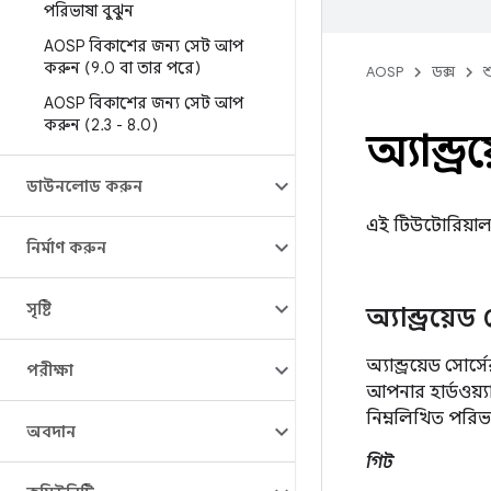
পরিভাষা বুঝুন
AOSP বিকাশের জন্য সেট আপ
করুন (9
.
0 বা তার পরে)
AOSP
ডক্স
শ
AOSP বিকাশের জন্য সেট আপ
করুন (2
.
3 - 8
.
0)
অ্যান্ড
ডাউনলোড করুন
এই টিউটোরিয়ালট
নির্মাণ করুন
সৃষ্টি
অ্যান্ড্রয
অ্যান্ড্রয়েড সোর্স
পরীক্ষা
আপনার হার্ডওয়্
নিম্নলিখিত পরি
অবদান
গিট