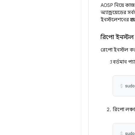
AOSP নিয়ে কাজ
অ্যান্ড্রয়েডের 
ইনস্টলেশনের প্র
রিপো ইনস্টল
রেপো ইনস্টল ক
বর্তমান প
sudo
রিপো লঞ্চা
sudo