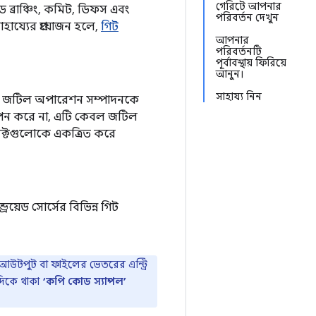
গেরিটে আপনার
়েড ব্রাঞ্চিং, কমিট, ডিফস এবং
পরিবর্তন দেখুন
য্যের প্রয়োজন হলে,
গিট
আপনার
পরিবর্তনটি
পূর্বাবস্থায় ফিরিয়ে
আনুন।
সাহায্য নিন
যে জটিল অপারেশন সম্পাদনকে
্থাপন করে না, এটি কেবল জটিল
েক্টগুলোকে একত্রিত করে
রয়েড সোর্সের বিভিন্ন গিট
 আউটপুট বা ফাইলের ভেতরের এন্ট্রি
নদিকে থাকা
‘কপি কোড স্যাম্পল’