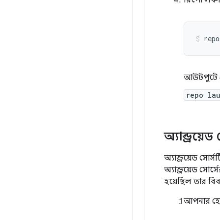
রিপো লঞ্চা
repo
আউটপুটে ২.
repo la
অ্যান্ড্রয
অ্যান্ড্রয়েড স
অ্যান্ড্রয়েড সোর
হয়েছিল তার বিব
আপনার হোম