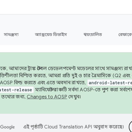
সামঞ্জস্য
অ্যান্ড্রয়েড ডিভাইস
স্বয়ংচালিত
রেফারেন
ে, আমাদের ট্রাঙ্ক স্টেবল ডেভেলপমেন্ট মডেলের সাথে সামঞ্জস্য রাখ
র স্থিতিশীলতা নিশ্চিত করতে, আমরা প্রতি দুই ও চার ত্রৈমাসিকে (Q2
 AOSP বিল্ড করতে এবং এতে অবদান রাখতে,
android-latest-r
atest-release
ম্যানিফেস্ট ব্রাঞ্চটি সর্বদা AOSP-তে পুশ করা সর্ব
তথ্যের জন্য,
Changes to AOSP
দেখুন।
এই পৃষ্ঠাটি
Cloud Translation API
অনুবাদ করেছে।