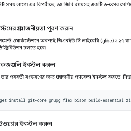
ট সময় লাগে। এর বিপরীতে, ৬৪ জিবি র‍্যামসহ একটি ৬-কোর মেশিনে সম্পূ
।
টেমের প্রয়োজনীয়তা পূরণ করুন
্ট ওয়ার্কস্টেশনে অবশ্যই জিএনইউ সি লাইব্রেরি (glibc) ২.১৭ ব
ডিস্ট্রিবিউশন চলতে হবে।
্যাকেজগুলি ইনস্টল করুন
তার পরবর্তী সংস্করণের জন্য প্রয়োজনীয় প্যাকেজ ইনস্টল করতে, নিম্
get
install
git-core
gnupg
flex
bison
build-essential
zi
ফটওয়্যার ইনস্টল করুন