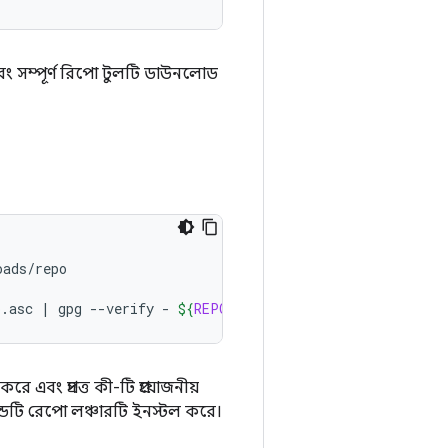
এবং সম্পূর্ণ রিপো টুলটি ডাউনলোড
ads/repo

o.asc
|
gpg
--verify
-
${
REPO
}
 && 
install
-m
755
${
REPO
বং প্রদত্ত কী-টি প্রয়োজনীয়
ডটি রেপো লঞ্চারটি ইনস্টল করে।