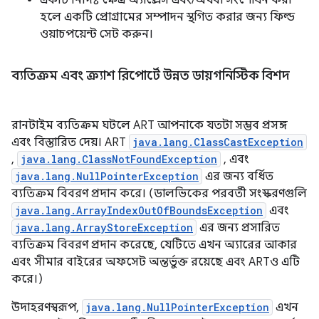
একটি নির্দিষ্ট ক্ষেত্র অ্যাক্সেস এবং/অথবা সংশোধন করা
হলে একটি প্রোগ্রামের সম্পাদন স্থগিত করার জন্য ফিল্ড
ওয়াচপয়েন্ট সেট করুন।
ব্যতিক্রম এবং ক্র্যাশ রিপোর্টে উন্নত ডায়গনিস্টিক বিশদ
রানটাইম ব্যতিক্রম ঘটলে ART আপনাকে যতটা সম্ভব প্রসঙ্গ
এবং বিস্তারিত দেয়। ART
java.lang.ClassCastException
,
java.lang.ClassNotFoundException
, এবং
java.lang.NullPointerException
এর জন্য বর্ধিত
ব্যতিক্রম বিবরণ প্রদান করে। (ডালভিকের পরবর্তী সংস্করণগুলি
java.lang.ArrayIndexOutOfBoundsException
এবং
java.lang.ArrayStoreException
এর জন্য প্রসারিত
ব্যতিক্রম বিবরণ প্রদান করেছে, যেটিতে এখন অ্যারের আকার
এবং সীমার বাইরের অফসেট অন্তর্ভুক্ত রয়েছে এবং ARTও এটি
করে।)
উদাহরণস্বরূপ,
java.lang.NullPointerException
এখন