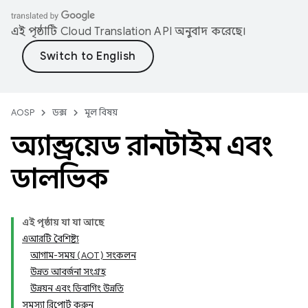
এই পৃষ্ঠাটি
Cloud Translation API
অনুবাদ করেছে।
AOSP
ডক্স
মূল বিষয়
অ্যান্ড্রয়েড রানটাইম এবং
ডালভিক
এই পৃষ্ঠায় যা যা আছে
এআরটি বৈশিষ্ট্য
আগাম-সময় (AOT) সংকলন
উন্নত আবর্জনা সংগ্রহ
উন্নয়ন এবং ডিবাগিং উন্নতি
সমস্যা রিপোর্ট করুন