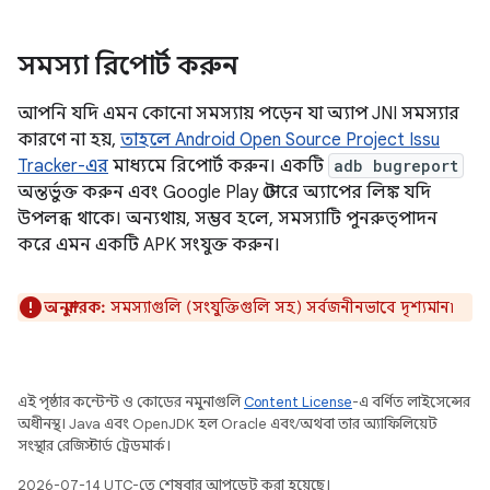
সমস্যা রিপোর্ট করুন
আপনি যদি এমন কোনো সমস্যায় পড়েন যা অ্যাপ JNI সমস্যার
কারণে না হয়,
তাহলে Android Open Source Project Issu
Tracker-এর
মাধ্যমে রিপোর্ট করুন। একটি
adb bugreport
অন্তর্ভুক্ত করুন এবং Google Play স্টোরে অ্যাপের লিঙ্ক যদি
উপলব্ধ থাকে। অন্যথায়, সম্ভব হলে, সমস্যাটি পুনরুত্পাদন
করে এমন একটি APK সংযুক্ত করুন।
অনুস্মারক:
সমস্যাগুলি (সংযুক্তিগুলি সহ) সর্বজনীনভাবে দৃশ্যমান৷
এই পৃষ্ঠার কন্টেন্ট ও কোডের নমুনাগুলি
Content License
-এ বর্ণিত লাইসেন্সের
অধীনস্থ। Java এবং OpenJDK হল Oracle এবং/অথবা তার অ্যাফিলিয়েট
সংস্থার রেজিস্টার্ড ট্রেডমার্ক।
2026-07-14 UTC-তে শেষবার আপডেট করা হয়েছে।