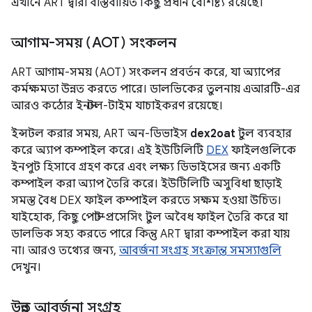
এখানে ART দ্বারা বাস্তবায়িত কিছু প্রধান বৈশিষ্ট্য রয়েছে।
আগাম-সময় (AOT) সংকলন
ART আগাম-সময় (AOT) সংকলন প্রবর্তন করে, যা অ্যাপের
কর্মক্ষমতা উন্নত করতে পারে। ডালভিকের তুলনায় এআরটি-এর
আরও কঠোর ইনস্টল-টাইম যাচাইকরণ রয়েছে।
ইন্সটল করার সময়, ART অন-ডিভাইস
dex2oat
টুল ব্যবহার
করে অ্যাপ কম্পাইল করে। এই ইউটিলিটি
DEX
ফাইলগুলিকে
ইনপুট হিসাবে গ্রহণ করে এবং লক্ষ্য ডিভাইসের জন্য একটি
কম্পাইল করা অ্যাপ তৈরি করে। ইউটিলিটি অসুবিধা ছাড়াই
সমস্ত বৈধ DEX ফাইল কম্পাইল করতে সক্ষম হওয়া উচিত।
যাইহোক, কিছু পোস্ট-প্রসেসিং টুল অবৈধ ফাইল তৈরি করে যা
ডালভিক সহ্য করতে পারে কিন্তু ART দ্বারা কম্পাইল করা যায়
না। আরও তথ্যের জন্য,
আবর্জনা সংগ্রহ সংক্রান্ত সমস্যাগুলি
দেখুন।
উন্নত আবর্জনা সংগ্রহ