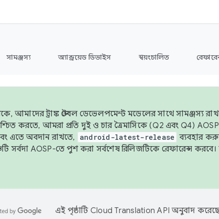
সামঞ্জস্য
অ্যান্ড্রয়েড ডিভাইস
স্বয়ংচালিত
রেফারেন
ে, আমাদের ট্রাঙ্ক স্টেবল ডেভেলপমেন্ট মডেলের সাথে সামঞ্জস্য রাখতে
 নিশ্চিত করতে, আমরা প্রতি দুই ও চার ত্রৈমাসিকে (Q2 এবং Q4) A
এবং এতে অবদান রাখতে,
android-latest-release
ব্যবহার কর
ব্রাঞ্চটি সর্বদা AOSP-তে পুশ করা সর্বশেষ রিলিজটিকে রেফারেন্স করব
এই পৃষ্ঠাটি
Cloud Translation API
অনুবাদ করেছে