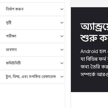
নির্মাণ করুন
সৃষ্টি
অ্যান্ড
শুরু ক
পরীক্ষা
অবদান
Android হল এক
যা বিভিন্ন ফর্
কমিউনিটি
জন্য তৈরি করা
সম্পর্কে আরও
টুল
,
বিল্ড
,
এবং সম্পর্কিত রেফারেন্স