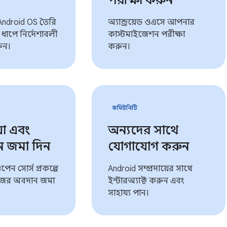
পরীক্ষা করুন
ে Android OS তৈরি
অ্যান্ড্রয়েড ওএসে আপনার
ধাপে নির্দেশাবলী
কাস্টমাইজেশন পরীক্ষা
ুন।
করুন।
কমিউনিটি
য়া এবং
অন্যদের সাথে
 জমা দিন
যোগাযোগ করুন
 ওপেন সোর্স প্রকল্পে
Android সম্প্রদায়ের সাথে
ের অবদান জমা
ইন্টারঅ্যাক্ট করুন এবং
সাহায্য পান।