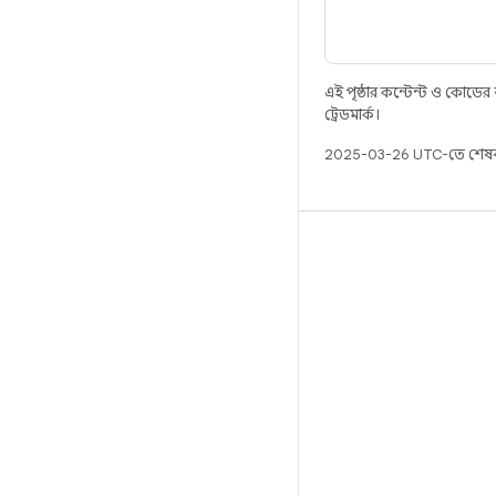
এই পৃষ্ঠার কন্টেন্ট ও কোডের
ট্রেডমার্ক।
2025-03-26 UTC-তে শেষব
বিল্ড
Android স্টোরেজ
প্রয়োজনীয়তা
ডাউনলোড হচ্ছে
প্রিভিউ বাইনারি
ফ্যাক্টরি ইমেজ
ড্রাইভার বাইনারি