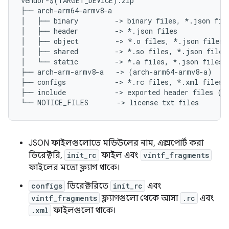
vendor-$(TARGET_DEVICE).zip

├── arch-arm64-armv8-a

│   ├── binary         -> binary files, *.json file
│   ├── header         -> *.json files

│   ├── object         -> *.o files, *.json files

│   ├── shared         -> *.so files, *.json files

│   └── static         -> *.a files, *.json files

├── arch-arm-armv8-a   -> (arch-arm64-armv8-a)

├── configs            -> *.rc files, *.xml files

├── include            -> exported header files (*.
JSON ফাইলগুলোতে মডিউলের নাম, এক্সপোর্ট করা
ডিরেক্টরি,
init_rc
ফাইল এবং
vintf_fragments
ফাইলের মতো ফ্ল্যাগ থাকে।
configs
ডিরেক্টরিতে
init_rc
এবং
vintf_fragments
ফ্ল্যাগগুলো থেকে আসা
.rc
এবং
.xml
ফাইলগুলো থাকে।