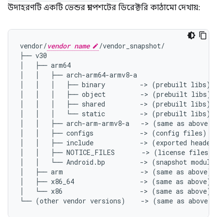
উদাহরণটি একটি ভেন্ডর স্ন্যাপশটের ডিরেক্টরি কাঠামো দেখায়:
vendor/
vendor name
/vendor_snapshot/

├── v30

│   ├── arm64

│   │   ├── arch-arm64-armv8-a

│   │   │   ├── binary         -> (prebuilt libs)

│   │   │   ├── object         -> (prebuilt libs)

│   │   │   ├── shared         -> (prebuilt libs)

│   │   │   └── static         -> (prebuilt libs)

│   │   ├── arch-arm-armv8-a   -> (same as above)

│   │   ├── configs            -> (config files)

│   │   ├── include            -> (exported header 
│   │   ├── NOTICE_FILES       -> (license files)

│   │   └── Android.bp         -> (snapshot modules
│   ├── arm                    -> (same as above)

│   ├── x86_64                 -> (same as above)

│   └── x86                    -> (same as above)
