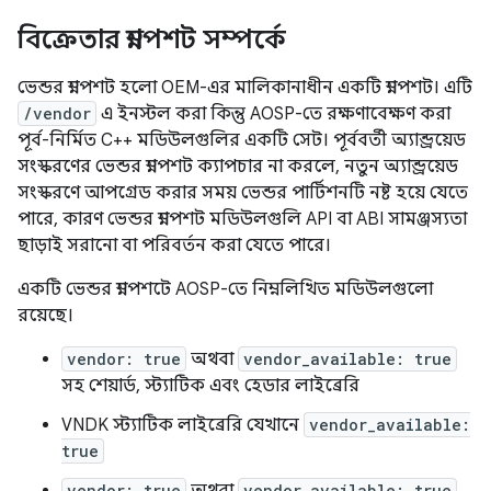
বিক্রেতার স্ন্যাপশট সম্পর্কে
ভেন্ডর স্ন্যাপশট হলো OEM-এর মালিকানাধীন একটি স্ন্যাপশট। এটি
/vendor
এ ইনস্টল করা কিন্তু AOSP-তে রক্ষণাবেক্ষণ করা
পূর্ব-নির্মিত C++ মডিউলগুলির একটি সেট। পূর্ববর্তী অ্যান্ড্রয়েড
সংস্করণের ভেন্ডর স্ন্যাপশট ক্যাপচার না করলে, নতুন অ্যান্ড্রয়েড
সংস্করণে আপগ্রেড করার সময় ভেন্ডর পার্টিশনটি নষ্ট হয়ে যেতে
পারে, কারণ ভেন্ডর স্ন্যাপশট মডিউলগুলি API বা ABI সামঞ্জস্যতা
ছাড়াই সরানো বা পরিবর্তন করা যেতে পারে।
একটি ভেন্ডর স্ন্যাপশটে AOSP-তে নিম্নলিখিত মডিউলগুলো
রয়েছে।
vendor: true
অথবা
vendor_available: true
সহ শেয়ার্ড, স্ট্যাটিক এবং হেডার লাইব্রেরি
VNDK স্ট্যাটিক লাইব্রেরি যেখানে
vendor_available:
true
vendor: true
vendor_available: true