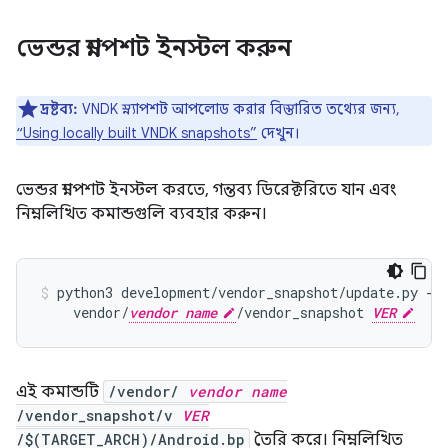
ভেন্ডর স্ন্যাপশট ইনস্টল করুন
দ্রষ্টব্য:
VNDK স্ন্যাপশট আপলোড করার বিস্তারিত তথ্যের জন্য,
“Using locally built VNDK snapshots”
দেখুন।
ভেন্ডর স্ন্যাপশট ইনস্টল করতে, গন্তব্য ডিরেক্টরিতে যান এবং
নিম্নলিখিত কমান্ডগুলি ব্যবহার করুন।
python3
development/vendor_snapshot/update.py
--
vendor/
vendor name
/vendor_snapshot
VER
এই কমান্ডটি
/vendor/
vendor name
/vendor_snapshot/v
VER
/$(TARGET_ARCH)/Android.bp
তৈরি করে। নিম্নলিখিত