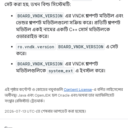
সেট করা হয়, তখন বিল্ড সিস্টেমটি:
BOARD_VNDK_VERSION
এর VNDK স্ন্যাপশট মডিউল এবং
ভেন্ডর স্ন্যাপশট মডিউলগুলো সক্রিয় করে। প্রতিটি স্ন্যাপশট
মডিউল একই নামের একটি C++ সোর্স মডিউলকে
ওভাররাইড করে।
ro.vndk.version
BOARD_VNDK_VERSION
এ সেট
করে।
BOARD_VNDK_VERSION
এর VNDK স্ন্যাপশট
মডিউলগুলিকে
system_ext
এ ইনস্টল করে।
এই পৃষ্ঠার কন্টেন্ট ও কোডের নমুনাগুলি
Content License
-এ বর্ণিত লাইসেন্সের
অধীনস্থ। Java এবং OpenJDK হল Oracle এবং/অথবা তার অ্যাফিলিয়েট
সংস্থার রেজিস্টার্ড ট্রেডমার্ক।
2026-07-13 UTC-তে শেষবার আপডেট করা হয়েছে।