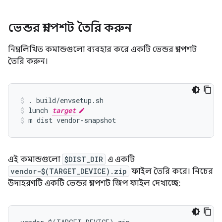
ভেন্ডর স্ন্যাপশট তৈরি করুন
নিম্নলিখিত কমান্ডগুলো ব্যবহার করে একটি ভেন্ডর স্ন্যাপশট
তৈরি করুন।
.
build/envsetup.sh
lunch
target
m
dist
vendor-snapshot
এই কমান্ডগুলো
$DIST_DIR
এ একটি
vendor-$(TARGET_DEVICE).zip
ফাইল তৈরি করে। নিচের
উদাহরণটি একটি ভেন্ডর স্ন্যাপশট জিপ ফাইল দেখাচ্ছে: