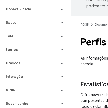
conteúdos p
podem ter e
Conectividade
Dados
AOSP
Documen
Tela
Perfis
Fontes
As informações 
Gráficos
energia.
Interação
Estatístic
Mídia
O framework de
componentes do
Desempenho
rádio celular, 