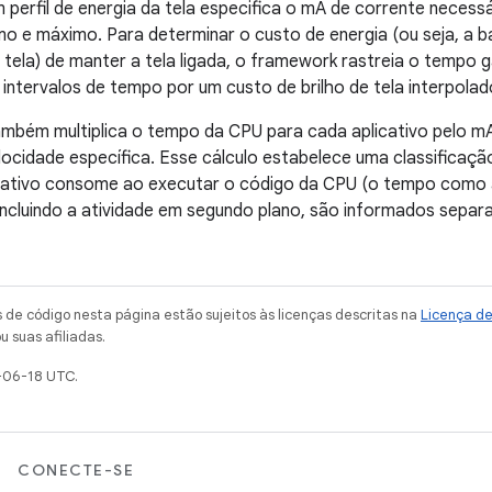
 perfil de energia da tela especifica o mA de corrente necessá
mo e máximo. Para determinar o custo de energia (ou seja, a b
ela) de manter a tela ligada, o framework rastreia o tempo ga
s intervalos de tempo por um custo de brilho de tela interpolad
mbém multiplica o tempo da CPU para cada aplicativo pelo mA
ocidade específica. Esse cálculo estabelece uma classificaç
icativo consome ao executar o código da CPU (o tempo como a
incluindo a atividade em segundo plano, são informados sepa
de código nesta página estão sujeitos às licenças descritas na
Licença d
u suas afiliadas.
-06-18 UTC.
CONECTE-SE