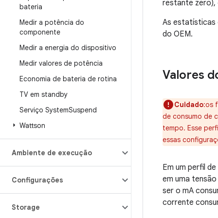
restante zero),
bateria
As estatísticas
Medir a potência do
componente
do OEM.
Medir a energia do dispositivo
Medir valores de potência
Valores do
Economia de bateria de rotina
TV em standby
Cuidado
:os 
Serviço System
Suspend
de consumo de c
Wattson
tempo. Esse perf
essas configuraç
Ambiente de execução
Em um perfil de
em uma tensão n
Configurações
ser o mA consum
corrente consum
Storage