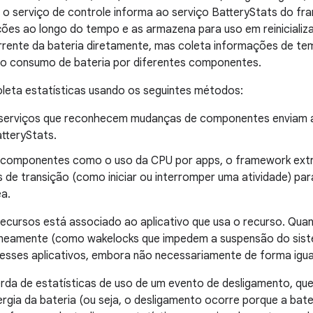
), o serviço de controle informa ao serviço BatteryStats do f
ões ao longo do tempo e as armazena para uso em reinicializa
rente da bateria diretamente, mas coleta informações de t
 o consumo de bateria por diferentes componentes.
leta estatísticas usando os seguintes métodos:
 serviços que reconhecem mudanças de componentes enviam a
tteryStats.
a componentes como o uso da CPU por apps, o framework ext
 de transição (como iniciar ou interromper uma atividade) pa
ea.
cursos está associado ao aplicativo que usa o recurso. Quan
aneamente (como wakelocks que impedem a suspensão do siste
esses aplicativos, embora não necessariamente de forma igua
erda de estatísticas de uso de um evento de desligamento, qu
gia da bateria (ou seja, o desligamento ocorre porque a bate