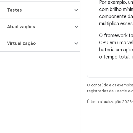
Por exemplo, um
com brilho míni
Testes
componente da t
multiplica esse
Atualizações
O framework ta
CPU em uma vel
Virtualização
bateria um apl
o tempo total, 
O conteúdo e os exemplos 
registradas da Oracle e/o
Última atualização 2026
CRIAR