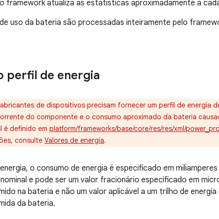
 o framework atualiza as estatísticas aproximadamente a cad
 de uso da bateria são processadas inteiramente pelo framew
 perfil de energia
fabricantes de dispositivos precisam fornecer um perfil de energia
orrente do componente e o consumo aproximado da bateria causa
il é definido em
platform/frameworks/base/core/res/res/xml/power_prof
ões, consulte
Valores de energia
.
 energia, o consumo de energia é especificado em miliampere
ominal e pode ser um valor fracionário especificado em micr
ido na bateria e não um valor aplicável a um trilho de energi
ida da bateria.