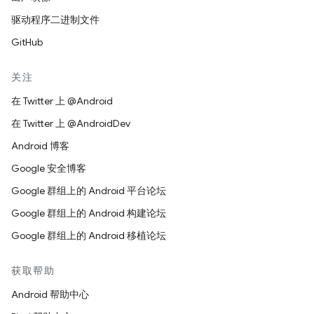
改或修改，例如“本软件或文档中包含从 [W3C 文档的
名称或 URI] 复制的内容或根据 [W3C 文档的名称或
驱动程序二进制文件
URI] 得出的内容。版权所有 © [年份] W3C®（MIT、
GitHub
ERCIM、Keio、Beihang）”。
关注
免责声明
在 Twitter 上 @Android
本作品按“原样”提供，且版权持有者不提供任何明示或暗示
在 Twitter 上 @AndroidDev
的声明或保证，包括但不限于针对适销性、任何特定用途适
Android 博客
用性或使用本软件或文档不会对任何第三方专利、版权、商
标或其他权利构成侵权的保证。
Google 安全博客
Google 群组上的 Android 平台论坛
对于因使用本软件或文档造成的任何直接、间接、特殊或结
果性损害，版权持有者均不承担任何责任。
Google 群组上的 Android 构建论坛
Google 群组上的 Android 移植论坛
在未事先征得特定书面许可的情况下，不得在与本作品相关
的广告或公共宣传内容中使用版权持有者的名称和商标。本
获取帮助
作品包含的版权始终归版权持有者所有。
Android 帮助中心