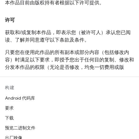
本作品目前由版权持有者根据以下许可提供。
除非本声明中另有规定，否则在未事先征得版权持有者书面
授权的情况下，不得在广告中或以其他形式使用版权持有者
许可
的名称，对本软件的销售、使用或其他活动进行宣传。
获取和/或复制本作品，即表示您（被许可人）承认您已阅
读、了解并同意遵守以下条款及条件。
只要您在使用此作品的所有副本或部分内容（包括修改内
容）时满足以下要求，即授予您出于任何目的复制、修改和
分发本作品的权限（无论是否修改，均免一切费用或版
税）：
在再发行作品或衍生作品中用户可见的位置附上此声
构建
明的全文内容。
Android 代码库
附上任何现有的知识产权免责声明、声明或条款及条
要求
件。如果没有这类内容，则应附上 W3C 软件和文档
下载
的简短声明。
预览二进制文件
在针对新代码或文档的版权声明中注明所做的任何更
出厂映像