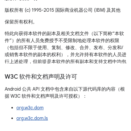
版权所有 (c) 1995-2015 国际商业机器公司 (IBM) 及其他
保留所有权利。
特此向获得本软件的副本及相关文档文件（以下简称“本软
件”）的所有人员免费授予不受限制地处理本软件的权限
（包括但不限于使用、复制、修改、合并、发布、分发和/
或销售本软件的副本的权利），并允许持有本软件的人员进
行上述处理，但前提是本软件的所有副本和支持文档中均包
含上述版权通知和本权限声明。
W3C 软件和文档声明及许可
本软件按“原样”提供，不提供任何形式（明示或暗示）的保
证，包括但不限于针对适销性、特定用途适用性以及不对第
Android 公共 API 文档中包含来自以下源代码库的内容（根
三方构成侵权的保证。在任何情况下，无论是在合同诉讼、
据 W3C 软件和文档声明及许可授权）：
过失诉讼，还是侵权诉讼中，对于因使用本软件或本软件的
org.w3c.dom
性能造成的以及与使用本软件或本软件的性能相关的任何索
赔，任何特殊、间接或结果性损害，或任何因本软件无法使
org.w3c.dom.ls
用、数据丢失或利润损失造成的损害，本声明中提到的版权
持有者均不承担任何责任。