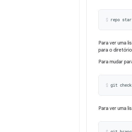
repo star
Para ver uma li
para o diretóri
Para mudar para
git check
Para ver uma li