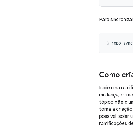
Para sincroniza
repo sync
Como cria
Inicie uma rami
mudança, como 
tópico
não
é um
torna a criação
possível isolar
ramificações de