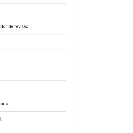
dor de revisão.
cado.
l.