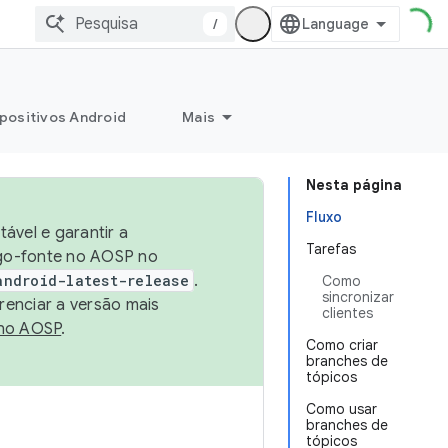
/
positivos Android
Mais
Nesta página
Fluxo
ável e garantir a
Tarefas
igo-fonte no AOSP no
android-latest-release
.
Como
sincronizar
renciar a versão mais
clientes
no AOSP
.
Como criar
branches de
tópicos
Como usar
branches de
tópicos