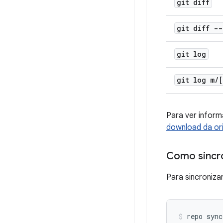
git diff
git diff -
git log
git log m
/
[
Para ver infor
download da or
Como sincro
Para sincroniza
repo sync