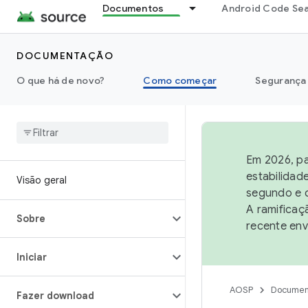
Documentos
Android Code Se
DOCUMENTAÇÃO
O que há de novo?
Como começar
Segurança
Em 2026, pa
estabilidad
Visão geral
segundo e q
A ramificaç
Sobre
recente env
Iniciar
AOSP
Documen
Fazer download