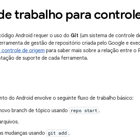
de trabalho para control
código Android requer o uso do
Git
(um sistema de controle d
rramenta de gestão de repositório criada pelo Google e exec
 controle de origem
para saber mais sobre a relação entre o R
tação de suporte de cada ferramenta.
to do Android envolve o seguinte fluxo de trabalho básico:
m novo branch de tópico usando
repo start
.
arquivos.
as mudanças usando
git add
.