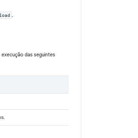
load
.
a execução das seguintes
os.