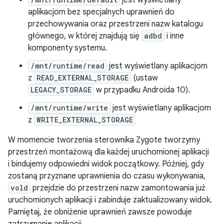
jest wyświetlany
aplikacjom bez specjalnych uprawnień do
przechowywania oraz przestrzeni nazw katalogu
głównego, w której znajdują się
adbd
i inne
komponenty systemu.
/mnt/runtime/read
jest wyświetlany aplikacjom
z
READ_EXTERNAL_STORAGE
(ustaw
LEGACY_STORAGE
w przypadku Androida 10).
/mnt/runtime/write
jest wyświetlany aplikacjom
z
WRITE_EXTERNAL_STORAGE
W momencie tworzenia sterownika Zygote tworzymy
przestrzeń montażową dla każdej uruchomionej aplikacji
i bindujemy odpowiedni widok początkowy. Później, gdy
zostaną przyznane uprawnienia do czasu wykonywania,
vold
przejdzie do przestrzeni nazw zamontowania już
uruchomionych aplikacji i zabinduje zaktualizowany widok.
Pamiętaj, że obniżenie uprawnień zawsze powoduje