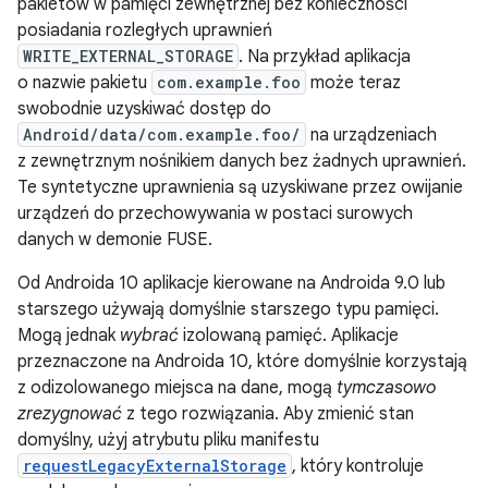
pakietów w pamięci zewnętrznej bez konieczności
posiadania rozległych uprawnień
WRITE_EXTERNAL_STORAGE
. Na przykład aplikacja
o nazwie pakietu
com.example.foo
może teraz
swobodnie uzyskiwać dostęp do
Android/data/com.example.foo/
na urządzeniach
z zewnętrznym nośnikiem danych bez żadnych uprawnień.
Te syntetyczne uprawnienia są uzyskiwane przez owijanie
urządzeń do przechowywania w postaci surowych
danych w demonie FUSE.
Od Androida 10 aplikacje kierowane na Androida 9.0 lub
starszego używają domyślnie starszego typu pamięci.
Mogą jednak
wybrać
izolowaną pamięć. Aplikacje
przeznaczone na Androida 10, które domyślnie korzystają
z odizolowanego miejsca na dane, mogą
tymczasowo
zrezygnować
z tego rozwiązania. Aby zmienić stan
domyślny, użyj atrybutu pliku manifestu
requestLegacyExternalStorage
, który kontroluje