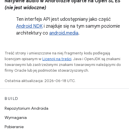
Natywne audio w Androidzie oparte na Open SL ES
(nie jest widoczne)
Ten interfejs API jest udostępniany jako część
Android NDK
i znajduje się na tym samym poziomie
architektury co
android.media
.
Treść strony i umieszczone na niej fragmenty kodu podlegają
licencjom opisanym w
Licencji na treści
. Java i OpenJDK są znakami
towarowymi lub zastrzeżonymi znakami towarowymi należącymi do
firmy Oracle lub jej podmiotów stowarzyszonych.
Ostatnia aktualizacja: 2026-06-18 UTC.
BUILD
Repozytorium Androida
Wymagania
Pobieranie