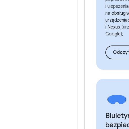
i ulepszeni
na
obsługi
urządzenia
i Nexus
(ur
Google);
Odczy
Biulety
bezpie