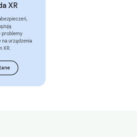
da XR
abezpieczeń,
ązują
e problemy
 na urządzenia
m XR.
tane