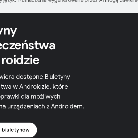
 język. Tłumaczenia wygenerowane przez AI mogą zawiera
yny
eczeństwa
roidzie
wiera dostępne Biuletyny
twa w Androidzie, które
oprawki dla możliwych
a urządzeniach z Androidem.
 biuletynów