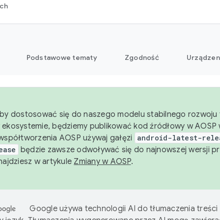
rch
Podstawowe tematy
Zgodność
Urządzen
aby dostosować się do naszego modelu stabilnego rozwoju t
 ekosystemie, będziemy publikować kod źródłowy w AOSP w
 współtworzenia AOSP używaj gałęzi
android-latest-rele
ease
będzie zawsze odwoływać się do najnowszej wersji pr
znajdziesz w artykule
Zmiany w AOSP
.
Google używa technologii AI do tłumaczenia treści