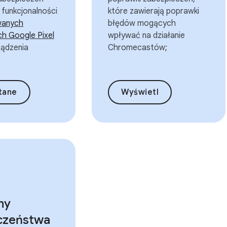
a funkcjonalności
które zawierają poprawki
wanych
błędów mogących
ch Google Pixel
wpływać na działanie
ządzenia
Chromecastów;
tane
Wyświetl
ny
czeństwa