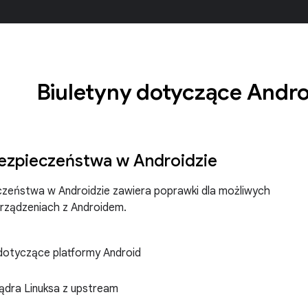
Biuletyny dotyczące Andr
bezpieczeństwa w Androidzie
czeństwa w Androidzie zawiera poprawki dla możliwych
rządzeniach z Androidem.
dotyczące platformy Android
x_customize
jądra Linuksa z upstream