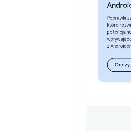
Androi
Poprawki z
które rozwi
potencjaln
wpływające
z Androide
Odczy