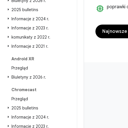
Biuletyny z 2026 r
.
memory
poprawki
2025 bulletins
Informacje z 2024 r
.
Informacje z 2023 r
.
Najnowsze 
komunikaty z 2022 r
.
Informacje z 2021 r
.
Android XR
Przegląd
Biuletyny z 2026 r
.
Chromecast
Przegląd
2025 bulletins
Informacje z 2024 r
.
Informacje z 2023 r
.