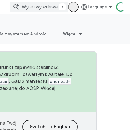
/
ia z systemem Android
Więcej
runk i zapewnić stabilność
 drugim i czwartym kwartale. Do
ase
. Gałąź manifestu
android-
zesłanej do AOSP. Więcej
 na Twój