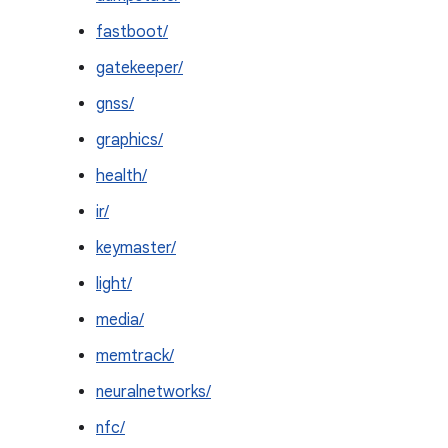
fastboot/
gatekeeper/
gnss/
graphics/
health/
ir/
keymaster/
light/
media/
memtrack/
neuralnetworks/
nfc/