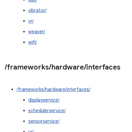
usb/
vibrator/
vr/
weaver/
wifi/
/
frameworks
/
hardware
/
interfaces
/frameworks/hardware/interfaces/
displayservice/
schedulerservice/
sensorservice/