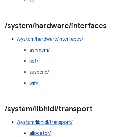
vr/
/
system
/
hardware
/
interfaces
/system/hardware/interfaces/
ashmem/
net/
suspend/
wifi/
/
system
/
libhidl
/
transport
/system/libhidl/transport/
allocator/