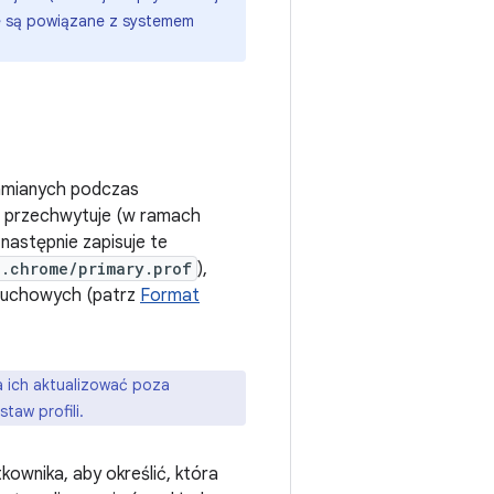
ile są powiązane z systemem
hamianych podczas
RT przechwytuje (w ramach
 następnie zapisuje te
d.chrome/primary.prof
),
ozruchowych (patrz
Format
 ich aktualizować poza
taw profili.
kownika, aby określić, która