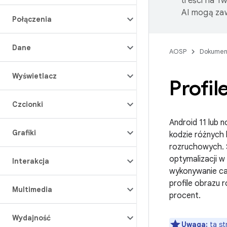
treści na T
AI mogą zaw
Połączenia
Dane
AOSP
Dokumen
Wyświetlacz
Profi
Czcionki
Android 11 lub 
Grafiki
kodzie różnych 
rozruchowych. 
optymalizacji w
Interakcja
wykonywanie cał
profile obrazu
Multimedia
procent.
Wydajność
Uwaga:
ta st