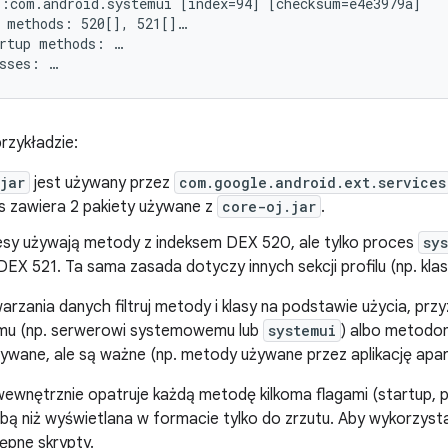
:com.android.systemui [index=94] [checksum=e4e3979a]

 methods: 520[], 521[]…

rtup methods: …

zykładzie:
jar
jest używany przez
com.google.android.ext.services
s zawiera 2 pakiety używane z
core-oj.jar
.
sy używają metody z indeksem DEX 520, ale tylko proces
sy
EX 521. Ta sama zasada dotyczy innych sekcji profilu (np. klas
rzania danych filtruj metody i klasy na podstawie użycia, prz
mu (np. serwerowi systemowemu lub
systemui
) albo metodo
wane, ale są ważne (np. metody używane przez aplikację apar
wewnętrznie opatruje każdą metodę kilkoma flagami (startup, p
czbą niż wyświetlana w formacie tylko do zrzutu. Aby wykorzyst
ępne skrypty.