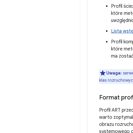
Profil ści
które met
uwzględni
Lista wst
Profil ko
które met
ma zostać
Uwaga:
serwe
klas rozruchowych
Format prof
Profil ART prze
warto zoptymal
obrazu rozrucho
systemowego or