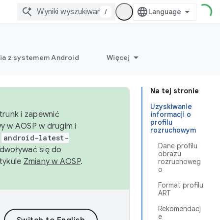
/
ia z systemem Android
Więcej
Na tej stronie
Uzyskiwanie
trunk i zapewnić
informacji o
profilu
wy w AOSP w drugim i
rozruchowym
i
android-latest-
Dane profilu
dwoływać się do
obrazu
rtykule
Zmiany w AOSP
.
rozruchoweg
o
Format profilu
ART
Rekomendacj
e