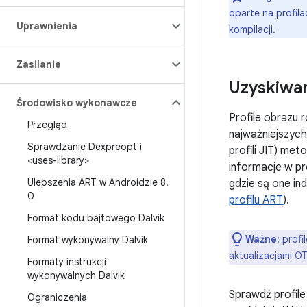
oparte na profil
Uprawnienia
kompilacji.
Zasilanie
Uzyskiwan
Środowisko wykonawcze
Profile obrazu 
Przegląd
najważniejszych
Sprawdzanie Dexpreopt i
profili JIT) met
<uses-library>
informacje w pro
Ulepszenia ART w Androidzie 8
.
gdzie są one in
0
profilu ART
).
Format kodu bajtowego Dalvik
Ważne:
profi
Format wykonywalny Dalvik
aktualizacjami O
Formaty instrukcji
wykonywalnych Dalvik
Sprawdź profile
Ograniczenia