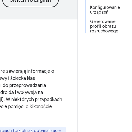
Konfigurowanie
urządzeń
Generowanie
profili obrazu
rozruchowego
re zawierają informacje o
y i ścieżka klas
i do przeprowadzania
ndroida i wpływają na
ji). W niektórych przypadkach
ie pamięci o kilkanaście
cjach (takich jak optymalizacje