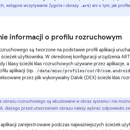
ach, wstępne wczytywanie Zygote i obrazy
) ani o tym, jak prof
.art
ie informacji o profilu rozruchowym
rozruchowego są tworzone na podstawie profili aplikacji uruc
 ścieżek użytkownika. W określonej konfiguracji urządzenia A
ody i klasy ścieżki klas rozruchowych używane przez aplikacje, a
filu aplikacji (np.
/data/misc/profiles/cur/0/com.androi
deksowane przez plik wykonywalny Dalvik (DEX) ścieżki klas r
le obrazu rozruchowego są wbudowane w obraz systemu i nie można
TA, dlatego przed utworzeniem obrazu należy wybrać odpowiedni zes
 aplikacji zarejestrowane podczas najważniejszych ścieżek użyt