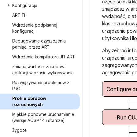
część ścieżki k
Konfiguracja
znajdziesz w ar
ART TI
wydajność, dlat
klas rozruchowy
Wdrożenie podpisanej
urządzenie pow
konfiguracji
użytkownika i i
Debugowanie czyszczenia
pamięci przez ART
Aby zebrać info
Wdrożenie kompilatora JIT ART
urządzeniu, ur
zagregowanych 
Zmiana wartości zasobów
agregowania pos
aplikacji w czasie wykonywania
Rozwiązywanie problemów z
RRO
Profile obrazów
rozruchowych
Miękkie ponowne uruchamianie
(wersje AOSP 14 i starsze)
Zygote