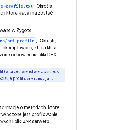
e-profile.txt
. Określa,
e i która klasa ma zostać
ywane w Zygote.
es/art-profile
). Określa,
 skompilowane, która klasa
żone odpowiednie pliki DEX.
l (w przeciwieństwie do ścieżki
pisuje profil
.
services.jar
nformacje o metodach, które
włączone jest profilowanie
ych i pliki JAR serwera