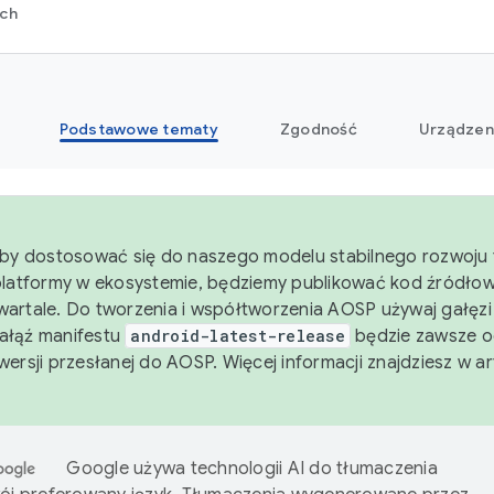
rch
Podstawowe tematy
Zgodność
Urządzen
aby dostosować się do naszego modelu stabilnego rozwoju 
platformy w ekosystemie, będziemy publikować kod źródło
artale. Do tworzenia i współtworzenia AOSP używaj gałęz
Gałąź manifestu
android-latest-release
będzie zawsze o
wersji przesłanej do AOSP. Więcej informacji znajdziesz w a
Google używa technologii AI do tłumaczenia