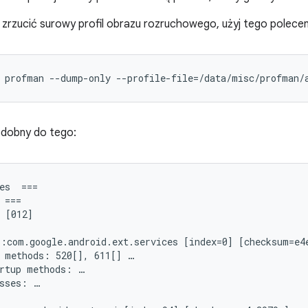
 zrzucić surowy profil obrazu rozruchowego, użyj tego polecen
profman
--dump-only
--profile-file
=
/data/misc/profman/
odobny do tego:
es  ===

 ===

 [012]

:com.google.android.ext.services [index=0] [checksum=e4e
 methods: 520[], 611[] …

rtup methods: …

sses: …
