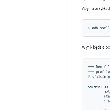
Aby na przykład
adb
shell
Wynik będzie p
=== Dex fil
=== profile
ProfileInfo
core-oj.jar
        hot
        sta
        cla
...
