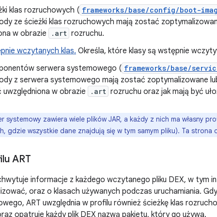
eżki klas rozruchowych (
frameworks/base/config/boot-imag
ody ze ścieżki klas rozruchowych mają zostać zoptymalizowan
ona w obrazie
.art
rozruchu.
ępnie wczytanych klas.
Określa, które klasy są wstępnie wczyt
mponentów serwera systemowego (
frameworks/base/servic
ody z serwera systemowego mają zostać zoptymalizowane lub
 uwzględniona w obrazie
.art
rozruchu oraz jak mają być uło
r systemowy zawiera wiele plików JAR, a każdy z nich ma własny profi
, gdzie wszystkie dane znajdują się w tym samym pliku). Ta strona o
ilu ART
chwytuje informacje z każdego wczytanego pliku DEX, w tym i
izować, oraz o klasach używanych podczas uruchamiania. Gdy 
wego, ART uwzględnia w profilu również ścieżkę klas rozruchow
az opatruje każdy plik DEX nazwą pakietu, który go używa.