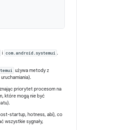
i
com.android.systemui
.
stemui
używa metody z
 uruchamiania).
yznając priorytet procesom na
m, które mogą nie być
atu).
ost-startup, hotness, abi), co
ać wszystkie sygnały,