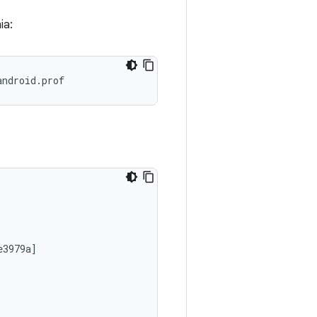
ia:
android.prof
3979a]
