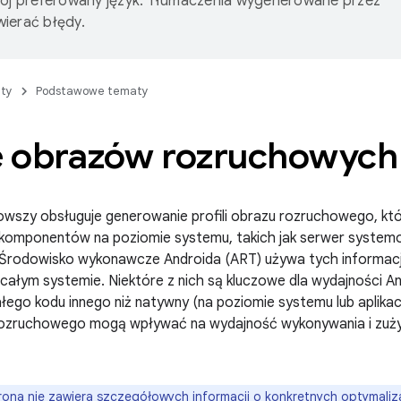
wój preferowany język. Tłumaczenia wygenerowane przez
ierać błędy.
ty
Podstawowe tematy
le obrazów rozruchowych
nowszy obsługuje generowanie profili obrazu rozruchowego, któ
komponentów na poziomie systemu, takich jak serwer systemow
Środowisko wykonawcze Androida (ART) używa tych informacj
 całym systemie. Niektóre z nich są kluczowe dla wydajności A
ego kodu innego niż natywny (na poziomie systemu lub aplikac
 rozruchowego mogą wpływać na wydajność wykonywania i zużyc
rona nie zawiera szczegółowych informacji o konkretnych optymaliza