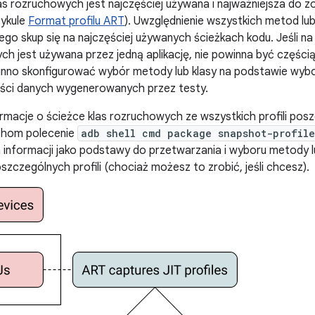
las rozruchowych jest najczęściej używana i najważniejsza do 
tykule
Format profilu ART
). Uwzględnienie wszystkich metod lu
ego skup się na najczęściej używanych ścieżkach kodu. Jeśli na
ch jest używana przez jedną aplikację, nie powinna być części
inno skonfigurować wybór metody lub klasy na podstawie wybo
lości danych wygenerowanych przez testy.
rmacje o ścieżce klas rozruchowych ze wszystkich profili posz
uchom polecenie
adb shell cmd package snapshot-profile
informacji jako podstawy do przetwarzania i wyboru metody l
zczególnych profili (chociaż możesz to zrobić, jeśli chcesz).