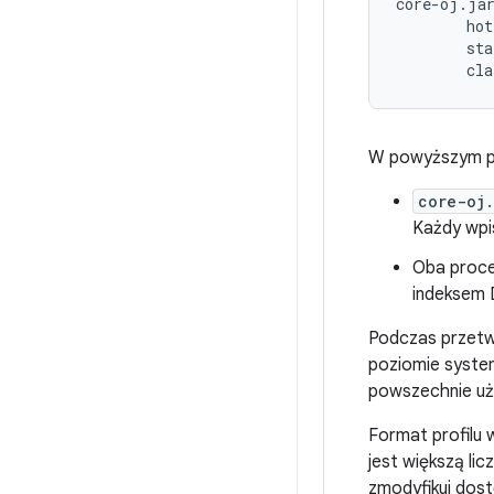
core-oj.jar
        hot
        sta
W powyższym pr
core-oj.
Każdy wpi
Oba proce
indeksem D
Podczas przetwa
poziomie syste
powszechnie uży
Format profilu 
jest większą li
zmodyfikuj dost