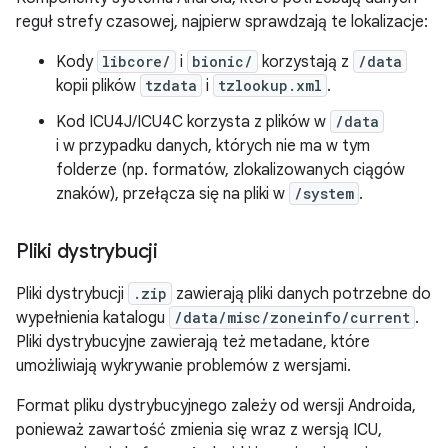
reguł strefy czasowej, najpierw sprawdzają te lokalizacje:
Kody
libcore/
i
bionic/
korzystają z
/data
kopii plików
tzdata
i
tzlookup.xml
.
Kod ICU4J/ICU4C korzysta z plików w
/data
i w przypadku danych, których nie ma w tym
folderze (np. formatów, zlokalizowanych ciągów
znaków), przełącza się na pliki w
/system
.
Pliki dystrybucji
Pliki dystrybucji
.zip
zawierają pliki danych potrzebne do
wypełnienia katalogu
/data/misc/zoneinfo/current
.
Pliki dystrybucyjne zawierają też metadane, które
umożliwiają wykrywanie problemów z wersjami.
Format pliku dystrybucyjnego zależy od wersji Androida,
ponieważ zawartość zmienia się wraz z wersją ICU,