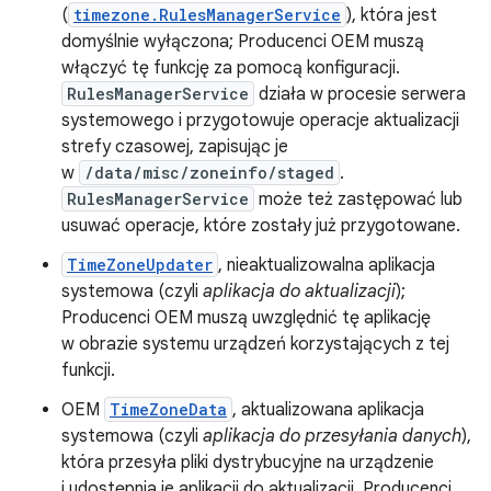
(
timezone.RulesManagerService
), która jest
domyślnie wyłączona; Producenci OEM muszą
włączyć tę funkcję za pomocą konfiguracji.
RulesManagerService
działa w procesie serwera
systemowego i przygotowuje operacje aktualizacji
strefy czasowej, zapisując je
w
/data/misc/zoneinfo/staged
.
RulesManagerService
może też zastępować lub
usuwać operacje, które zostały już przygotowane.
TimeZoneUpdater
, nieaktualizowalna aplikacja
systemowa (czyli
aplikacja do aktualizacji
);
Producenci OEM muszą uwzględnić tę aplikację
w obrazie systemu urządzeń korzystających z tej
funkcji.
OEM
TimeZoneData
, aktualizowana aplikacja
systemowa (czyli
aplikacja do przesyłania danych
),
która przesyła pliki dystrybucyjne na urządzenie
i udostępnia je aplikacji do aktualizacji. Producenci