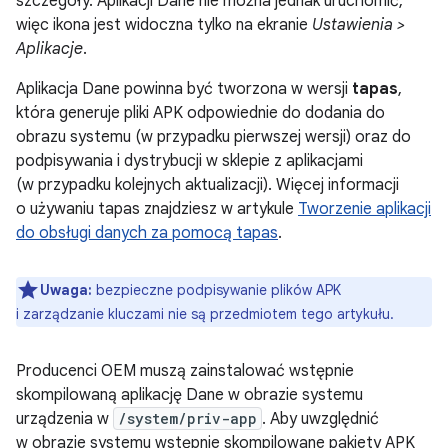
szczegóły. Aplikacji Dane nie można jednak uruchomić,
więc ikona jest widoczna tylko na ekranie
Ustawienia >
Aplikacje
.
Aplikacja Dane powinna być tworzona w wersji
tapas
,
która generuje pliki APK odpowiednie do dodania do
obrazu systemu (w przypadku pierwszej wersji) oraz do
podpisywania i dystrybucji w sklepie z aplikacjami
(w przypadku kolejnych aktualizacji). Więcej informacji
o używaniu tapas znajdziesz w artykule
Tworzenie aplikacji
do obsługi danych za pomocą tapas
.
Uwaga:
bezpieczne podpisywanie plików APK
i zarządzanie kluczami nie są przedmiotem tego artykułu.
Producenci OEM muszą zainstalować wstępnie
skompilowaną aplikację Dane w obrazie systemu
urządzenia w
/system/priv-app
. Aby uwzględnić
w obrazie systemu wstępnie skompilowane pakiety APK