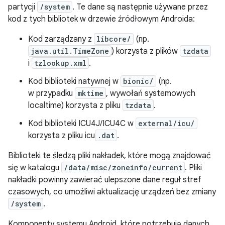
partycji
/system
. Te dane są następnie używane przez
kod z tych bibliotek w drzewie źródłowym Androida:
Kod zarządzany z
libcore/
(np.
java.util.TimeZone
) korzysta z plików
tzdata
i
tzlookup.xml
.
Kod biblioteki natywnej w
bionic/
(np.
w przypadku
mktime
, wywołań systemowych
localtime) korzysta z pliku
tzdata
.
Kod biblioteki ICU4J/ICU4C w
external/icu/
korzysta z pliku icu
.dat
.
Biblioteki te śledzą pliki nakładek, które mogą znajdować
się w katalogu
/data/misc/zoneinfo/current
. Pliki
nakładki powinny zawierać ulepszone dane reguł stref
czasowych, co umożliwi aktualizację urządzeń bez zmiany
/system
.
Komponenty systemu Android, które potrzebują danych