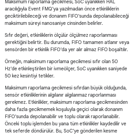
Maksimum raporlama gecikmesi, SoC uyanıkken HAL
aracılığıyla Event FMQ'ya yazılmadan önce etkinliklerin
geciktirilebileceği ve donanım FIFO'sunda depolanabileceği
maksimum süreyi nanosaniye cinsinden belirler.
Sıfır değeri, etkinliklerin ölçülür ölçülmez raporlanması
gerektiğini belirtir. Bu durumda, FIFO tamamen atlanır veya
sensörden bir etkinlik FIFO'da yer alır almaz FIFO boşaltılır.
Örneğin, maksimum raporlama gecikmesi sıfır olan 50
Hz'de etkinleştirilen bir ivmeölçer, SoC uyanıkken saniyede
50 kez kesintiyi tetikler.
Maksimum raporlama gecikmesi sıfırdan büyük olduğunda,
sensör etkinliklerinin algılanır algılanmaz raporlanması
gerekmez. Etkinlikler, maksimum raporlama gecikmesinden
daha fazla gecikmemek koşuluyla geçici olarak donanım
FIFO'sunda depolanabilir ve toplu olarak raporlanabilir.
Önceki toplu işlemden bu yana tüm etkinlikler kaydedilir ve
tek seferde döndürülür. Bu, SoC'ye gönderilen kesme