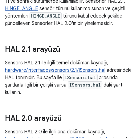
11 ve sonraki sürümlerde kullanılabilir. Sensörler HAL 2.1,
HINGE_ANGLE
sensör türünü kullanıma sunan ve çeşitli
yöntemleri
HINGE_ANGLE
türünü kabul edecek şekilde
güncelleyen Sensörler HAL 2.0'ın bir yinelemesidir.
HAL 2
.
1 arayüzü
Sensors HAL 2.1 ile ilgili temel doküman kaynağı,
hardware/interfaces/sensors/2.1/ISensors.hal
adresindeki
HAL tanımıdır. Bu sayfa ile
ISensors.hal
arasında
şartlarla ilgili bir çelişki varsa
ISensors.hal
'daki şartı
kullanın.
HAL 2
.
0 arayüzü
Sensors HAL 2.0 ile ilgili ana doküman kaynağı,