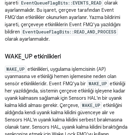
işareti
EventQueueFlagBits::EVENTS_READ
olarak
ayarlanmalıdır. Bu işaret, çerçeve tarafından Event
FMQ'dan etkinlikler okunurken ayarlanır. Yazma bildirimi
işareti, çerçeveye etkinliklerin Event FMQ'ya yazıldığını
bildiren
EventQueueFlagBits::READ_AND_PROCESS
olarak ayarlanmalıdır.
WAKE
_
UP etkinlikleri
WAKE_UP
etkinlikleri, uygulama işlemcisinin (AP)
uyanmasına ve etkinliği hemen işlemesine neden olan
sensör etkinlikleridir. Event FMQ'ya bir
WAKE_UP
etkinliği
her yazıldığında, sistemin çerçeve etkinliği işleyene kadar
uyanık kalmasını sağlamak için Sensors HAL'ın bir uyanık
kalma kilidi alması gerekir. Çerçeve,
WAKE_UP
etkinliğini
aldığında kendi uyanık kalma kilidini güvenceye alır ve
Sensors HAL'ın uyanık kalma kilidini serbest bırakmasına
olanak tanır. Sensors HAL, uyanık kalma kilidini bıraktığında
senkronize etmek için Wake Lock FMQ'yu kullanın.