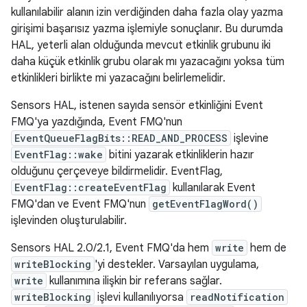
kullanılabilir alanın izin verdiğinden daha fazla olay yazma
girişimi başarısız yazma işlemiyle sonuçlanır. Bu durumda
HAL, yeterli alan olduğunda mevcut etkinlik grubunu iki
daha küçük etkinlik grubu olarak mı yazacağını yoksa tüm
etkinlikleri birlikte mi yazacağını belirlemelidir.
Sensors HAL, istenen sayıda sensör etkinliğini Event
FMQ'ya yazdığında, Event FMQ'nun
EventQueueFlagBits::READ_AND_PROCESS
işlevine
EventFlag::wake
bitini yazarak etkinliklerin hazır
olduğunu çerçeveye bildirmelidir. EventFlag,
EventFlag::createEventFlag
kullanılarak Event
FMQ'dan ve Event FMQ'nun
getEventFlagWord()
işlevinden oluşturulabilir.
Sensors HAL 2.0/2.1, Event FMQ'da hem
write
hem de
writeBlocking
'yi destekler. Varsayılan uygulama,
write
kullanımına ilişkin bir referans sağlar.
writeBlocking
işlevi kullanılıyorsa
readNotification