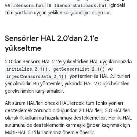
ve
ISensors.hal
ile
ISensorsCallback.hal
içindeki
tüm şartların uygun şekilde karşılandığını doğrular.
Sensörler HAL 2
.
0'dan 2
.
1'e
yükseltme
2.0'dan Sensors HAL 2.1'e yükseltirken HAL uygulamanızda
initialize_2_1()
,
getSensorsList_2_1()
ve
injectSensorsData_2_1()
yöntemleri ile HAL 2.1 türleri
yer almalıdır. Bu yöntemler, yukarıda HAL 2.0 için belirtilen
gereksinimleri karşılamalıdır.
Alt sürüm HAL'leri önceki HAL'lerdeki tüm fonksiyonları
desteklemek zorunda olduğundan 2.1 HAL'leri, 2.0 HAL'leri
olarak ilk kullanıma hazırlanmayı desteklemelidir. Her iki HAL
sürümünü de desteklemenin karmaşıklığından kaçınmak için
Multi-HAL 2.1'i kullanmanız önemle önerilir.