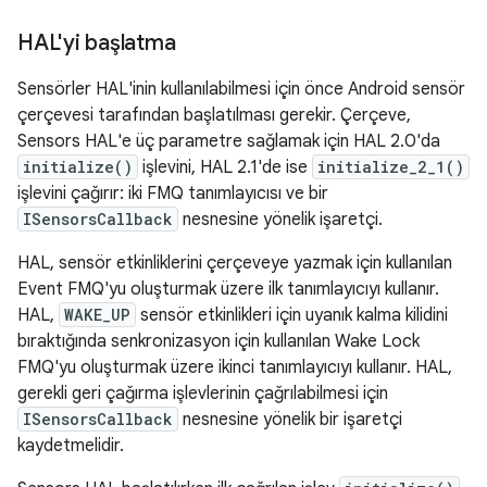
HAL'yi başlatma
Sensörler HAL'inin kullanılabilmesi için önce Android sensör
çerçevesi tarafından başlatılması gerekir. Çerçeve,
Sensors HAL'e üç parametre sağlamak için HAL 2.0'da
initialize()
işlevini, HAL 2.1'de ise
initialize_2_1()
işlevini çağırır: iki FMQ tanımlayıcısı ve bir
ISensorsCallback
nesnesine yönelik işaretçi.
HAL, sensör etkinliklerini çerçeveye yazmak için kullanılan
Event FMQ'yu oluşturmak üzere ilk tanımlayıcıyı kullanır.
HAL,
WAKE_UP
sensör etkinlikleri için uyanık kalma kilidini
bıraktığında senkronizasyon için kullanılan Wake Lock
FMQ'yu oluşturmak üzere ikinci tanımlayıcıyı kullanır. HAL,
gerekli geri çağırma işlevlerinin çağrılabilmesi için
ISensorsCallback
nesnesine yönelik bir işaretçi
kaydetmelidir.