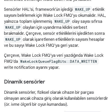
Sensörler HAL'si, framework'ün işlediği
WAKE_UP
etkinlik
sayısını belirlemek için Wake Lock FMQ'yu okumalıdır. HAL,
yalnızca toplam işlenmemiş
WAKE_UP
olay sayısı sıfırsa
WAKE_UP
olayları için uyandırma kilidini serbest
bırakmalıdır. Çerçeve, sensör etkinliklerini işledikten sonra
WAKE_UP
olarak işaretlenen etkinliklerin sayısını hesaplar
ve bu sayıyı Wake Lock FMQ'ya geri yazar.
Çerçeve, Wake Lock FMQ'ya veri yazdığında Wake Lock
FMQ'da
WakeLockQueueFlagBits::DATA_WRITTEN
write notification ayarını yapar.
Dinamik sensörler
Dinamik sensörler, fiziksel olarak cihazın bir parçası
olmayan ancak cihaza giriş olarak kullanılabilen sensörlerdir
(ör. ivme ölçerli bir oyun kumandası).