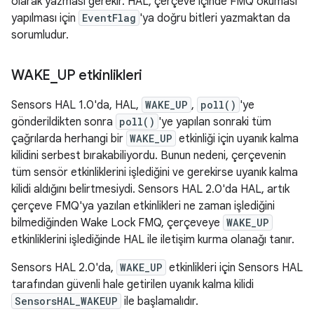
olarak yazması gerekir. HAL, çerçeve içinde FMQ okuması
yapılması için
EventFlag
'ya doğru bitleri yazmaktan da
sorumludur.
WAKE
_
UP etkinlikleri
Sensors HAL 1.0'da, HAL,
WAKE_UP
,
poll()
'ye
gönderildikten sonra
poll()
'ye yapılan sonraki tüm
çağrılarda herhangi bir
WAKE_UP
etkinliği için uyanık kalma
kilidini serbest bırakabiliyordu. Bunun nedeni, çerçevenin
tüm sensör etkinliklerini işlediğini ve gerekirse uyanık kalma
kilidi aldığını belirtmesiydi. Sensors HAL 2.0'da HAL, artık
çerçeve FMQ'ya yazılan etkinlikleri ne zaman işlediğini
bilmediğinden Wake Lock FMQ, çerçeveye
WAKE_UP
etkinliklerini işlediğinde HAL ile iletişim kurma olanağı tanır.
Sensors HAL 2.0'da,
WAKE_UP
etkinlikleri için Sensors HAL
tarafından güvenli hale getirilen uyanık kalma kilidi
SensorsHAL_WAKEUP
ile başlamalıdır.