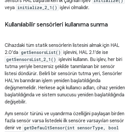
Sensors HAL başlatılırken ilk çağrılan işlev
initialize()
veya
initialize_2_1()
işlevi olmalıdır.
Kullanılabilir sensörleri kullanıma sunma
Cihazdaki tüm statik sensörlerin listesini almak için HAL
2.0'da
getSensorsList()
işlevini, HAL 2.1'de ise
getSensorsList_2_1()
işlevini kullanın. Bu işlev, her biri
tutma yeriyle benzersiz şekilde tanımlanan bir sensör
listesi döndürür. Belirli bir sensörün tutma yeri, Sensörler
HAL'ını barındıran işlem yeniden başlatıldığında
değişmemelidir. Herkese açık kullanıcı adları, cihaz yeniden
başlatıldığında ve sistem sunucusu yeniden başlatıldığında
değişebilir.
Aynı sensör türünü ve uyandırma özelliğini paylaşan birden
fazla sensör varsa listedeki ilk sensöre
varsayılan
sensör
denir ve
getDefaultSensor(int sensorType, bool