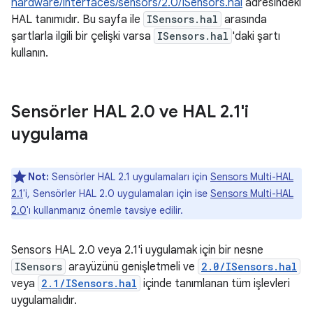
hardware/interfaces/sensors/2.0/ISensors.hal
adresindeki
HAL tanımıdır. Bu sayfa ile
ISensors.hal
arasında
şartlarla ilgili bir çelişki varsa
ISensors.hal
'daki şartı
kullanın.
Sensörler HAL 2
.
0 ve HAL 2
.
1'i
uygulama
Not:
Sensörler HAL 2.1 uygulamaları için
Sensors Multi-HAL
2.1
'i, Sensörler HAL 2.0 uygulamaları için ise
Sensors Multi-HAL
2.0
'ı kullanmanız önemle tavsiye edilir.
Sensors HAL 2.0 veya 2.1'i uygulamak için bir nesne
ISensors
arayüzünü genişletmeli ve
2.0/ISensors.hal
veya
2.1/ISensors.hal
içinde tanımlanan tüm işlevleri
uygulamalıdır.