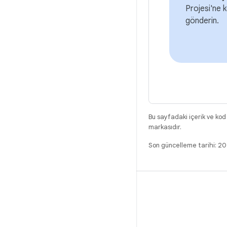
Projesi'ne k
gönderin.
Bu sayfadaki içerik ve kod
markasıdır.
Son güncelleme tarihi: 2
DERLEME
Android kod deposu
Gereksinimler