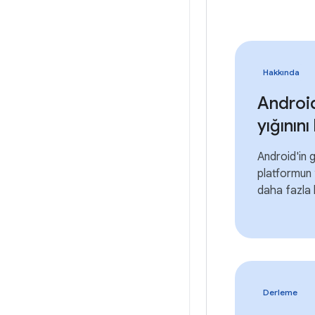
Hakkında
Androi
yığının
Android'in 
platformun 
daha fazla b
Derleme