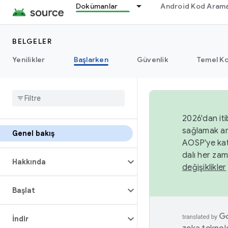
Dokümanlar
Android Kod Arama
BELGELER
Yenilikler
Başlarken
Güvenlik
Temel Ko
2026'dan iti
sağlamak am
Genel bakış
AOSP'ye kat
dalı her zam
Hakkında
değişiklikler
Başlat
İndir