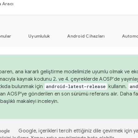
 Aracı
nular
Uyumluluk
Android Cihazları
Automo
baren, ana kararlı geliştirme modelimizle uyumlu olmak ve ekos
acıyla kaynak kodunu 2. ve 4. çeyreklerde AOSP'de yayınla
kıda bulunmak için
android-latest-release
kullanın.
and
an AOSP'ye gönderilen en son sürümü referans alır. Daha fazl
başlıklı makaleyi inceleyin.
Google, içerikleri tercih ettiğiniz dile çevirmek için 