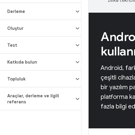
zeka teknoloj
Derleme
Oluştur
Androi
Test
kulla
Katkıda bulun
Android, far
çeşitli cihaz
Topluluk
bir yazılım 
Araçlar
,
derleme ve ilgili
platforma k
referans
fazla bilgi ed