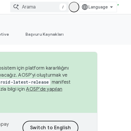
/
tive
Başvuru Kaynakları
istem için platform kararlılığını
yacağız. AOSP'yi oluşturmak ve
roid-latest-release
manifest
a bilgi için
AOSP'de yapılan
yapay