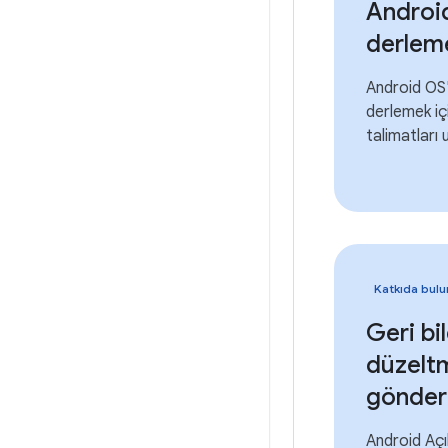
Android
derlem
Android OS'
derlemek iç
talimatları 
Katkıda bulu
Geri bi
düzelt
gönde
Android Aç