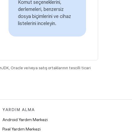
Komut seçeneklerini,
derlemeleri, benzersiz
dosya biçimlerini ve cihaz
listelerini inceleyin.
DK, Oracle ve/veya satış ortaklarının tescilli ticari
YARDIM ALMA
Android Yardım Merkezi
Pixel Yardım Merkezi