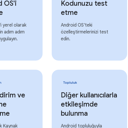
 OS'i
Kodunuzu test
e
etme
i yerel olarak
Android OS'teki
in adım adım
özelleştirmelerinizi test
uygulayın.
edin.
n
Topluluk
ldirim ve
Diğer kullanıcılarla
me
etkileşimde
rme
bulunma
ık Kaynak
Android topluluğuyla