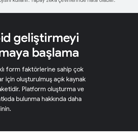
isini kullanır. Yapay zeka çevirilerinde hata olabilir.
d geliştirmeyi
nmaya başlama
klı form faktörlerine sahip çok
lar için oluşturulmuş açık kaynak
paketidir. Platform oluşturma ve
atkıda bulunma hakkında daha
inin.