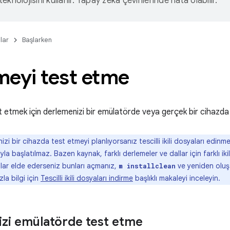
eknolojisini kullanır. Yapay zeka çevirilerinde hata olabilir.
lar
Başlarken
meyi test etme
 etmek için derlemenizi bir emülatörde veya gerçek bir cihazda çal
zi bir cihazda test etmeyi planlıyorsanız tescilli ikili dosyaları edinm
la başlatılmaz. Bazen kaynak, farklı derlemeler ve dallar için farklı ikil
b'lar elde ederseniz bunları açmanız,
ve yeniden oluşt
m installclean
la bilgi için
Tescilli ikili dosyaları indirme
başlıklı makaleyi inceleyin.
zi emülatörde test etme