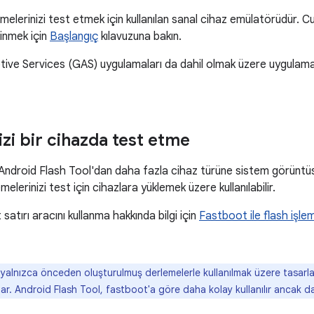
emelerinizi test etmek için kullanılan sanal cihaz emülatörüdür. C
dinmek için
Başlangıç
kılavuzuna bakın.
ve Services (GAS) uygulamaları da dahil olmak üzere uygulama 
zi bir cihazda test etme
Android Flash Tool'dan daha fazla cihaz türüne sistem görüntüs
melerinizi test için cihazlara yüklemek üzere kullanılabilir.
atırı aracını kullanma hakkında bilgi için
Fastboot ile flash işl
yalnızca önceden oluşturulmuş derlemelerle kullanılmak üzere tasar
unar. Android Flash Tool, fastboot'a göre daha kolay kullanılır ancak d