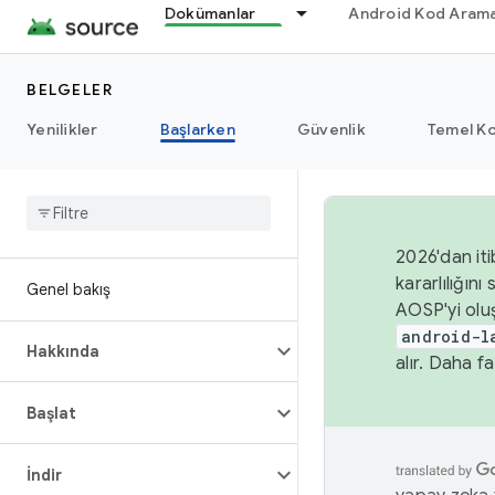
Dokümanlar
Android Kod Arama
BELGELER
Yenilikler
Başlarken
Güvenlik
Temel Ko
2026'dan iti
kararlılığı
Genel bakış
AOSP'yi olu
android-l
Hakkında
alır. Daha fa
Başlat
İndir