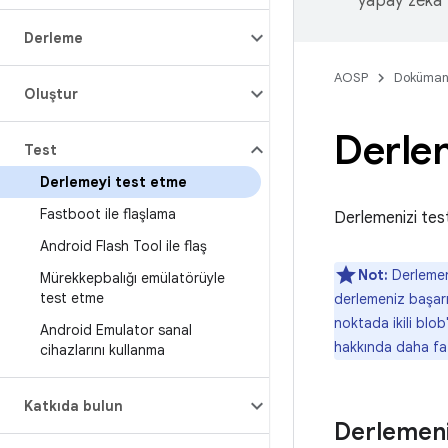
yapay zeka t
Derleme
AOSP
Doküman
Oluştur
Derle
Test
Derlemeyi test etme
Fastboot ile flaşlama
Derlemenizi test
Android Flash Tool ile flaş
Not:
Derlemeni
Mürekkepbalığı emülatörüyle
test etme
derlemeniz başarıy
noktada ikili blo
Android Emulator sanal
hakkında daha faz
cihazlarını kullanma
Katkıda bulun
Derlemeni