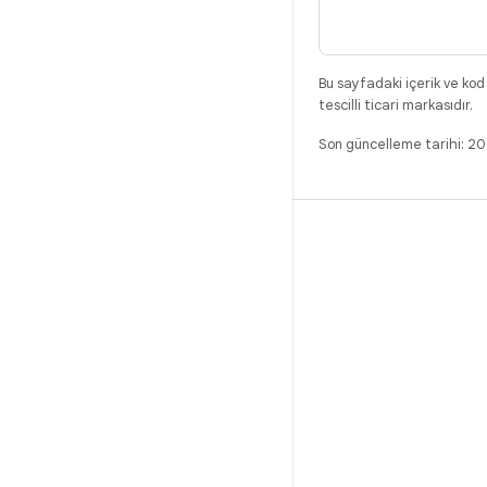
Bu sayfadaki içerik ve kod
tescilli ticari markasıdır.
Son güncelleme tarihi: 2
DERLEME
Android kod deposu
Gereksinimler
İndirme
İkili programları önizle
Fabrika ayarı görüntüleri
Sürücü ikili programları
GitHub