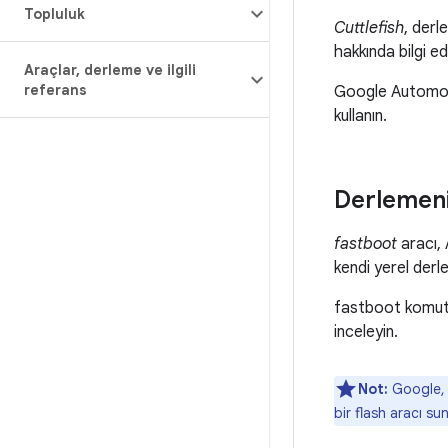
Topluluk
Cuttlefish
, derl
hakkında bilgi e
Araçlar
,
derleme ve ilgili
referans
Google Automoti
kullanın.
Derlemeni
fastboot
aracı, 
kendi yerel derle
fastboot komut s
inceleyin.
Not:
Google, 
bir flash aracı s