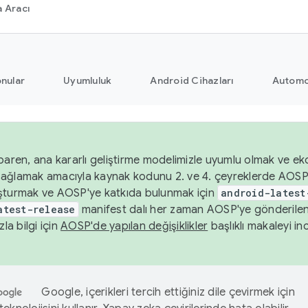
 Aracı
nular
Uyumluluk
Android Cihazları
Automo
baren, ana kararlı geliştirme modelimizle uyumlu olmak ve ek
nı sağlamak amacıyla kaynak kodunu 2. ve 4. çeyreklerde AOSP
şturmak ve AOSP'ye katkıda bulunmak için
android-latest
atest-release
manifest dalı her zaman AOSP'ye gönderile
zla bilgi için
AOSP'de yapılan değişiklikler
başlıklı makaleyi inc
Google, içerikleri tercih ettiğiniz dile çevirmek için