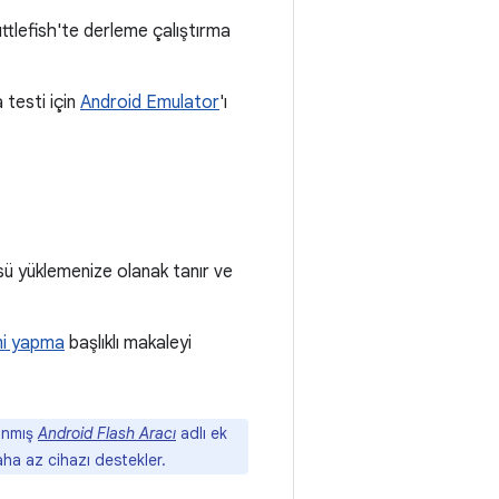
uttlefish'te derleme çalıştırma
testi için
Android Emulator
'ı
ü yüklemenize olanak tanır ve
emi yapma
başlıklı makaleyi
lanmış
Android Flash Aracı
adlı ek
aha az cihazı destekler.