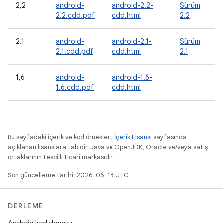
2,2
android-
android-2.2-
Sürüm
2.2.cdd.pdf
cdd.html
2.2
2.1
android-
android-2.1-
Sürüm
2.1.cdd.pdf
cdd.html
2.1
1,6
android-
android-1.6-
1.6.cdd.pdf
cdd.html
Bu sayfadaki içerik ve kod örnekleri,
İçerik Lisansı
sayfasında
açıklanan lisanslara tabidir. Java ve OpenJDK, Oracle ve/veya satış
ortaklarının tescilli ticari markasıdır.
Son güncelleme tarihi: 2026-06-18 UTC.
DERLEME
Android kod deposu