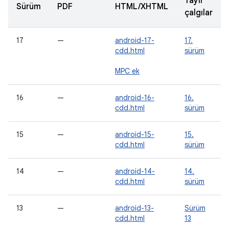
Yaylı
Sürüm
PDF
HTML/XHTML
çalgılar
17
—
android-17-
17.
cdd.html
sürüm
MPC ek
16
—
android-16-
16.
cdd.html
sürüm
15
—
android-15-
15.
cdd.html
sürüm
14
—
android-14-
14.
cdd.html
sürüm
13
—
android-13-
Sürüm
cdd.html
13