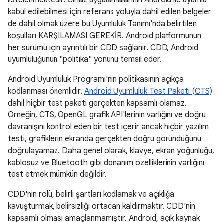
listelenmektedir. Cihaz uygulamalarının Android ile uyumlu
kabul edilebilmesi için referans yoluyla dahil edilen belgeler
de dahil olmak üzere bu Uyumluluk Tanımı'nda belirtilen
koşulları KARŞILAMASI GEREKİR. Android platformunun
her sürümü için ayrıntılı bir CDD sağlanır. CDD, Android
uyumluluğunun "politika" yönünü temsil eder.
Android Uyumluluk Programı'nın politikasının açıkça
kodlanması önemlidir.
Android Uyumluluk Test Paketi (CTS)
dahil hiçbir test paketi gerçekten kapsamlı olamaz.
Örneğin, CTS, OpenGL grafik API'lerinin varlığını ve doğru
davranışını kontrol eden bir test içerir ancak hiçbir yazılım
testi, grafiklerin ekranda gerçekten doğru göründüğünü
doğrulayamaz. Daha genel olarak, klavye, ekran yoğunluğu,
kablosuz ve Bluetooth gibi donanım özelliklerinin varlığını
test etmek mümkün değildir.
CDD'nin rolü, belirli şartları kodlamak ve açıklığa
kavuşturmak, belirsizliği ortadan kaldırmaktır. CDD'nin
kapsamlı olması amaçlanmamıştır. Android, açık kaynak