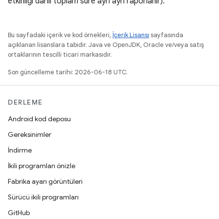
etkinliği dahil toplam süre ayrı ayrı raporlanır).
Bu sayfadaki içerik ve kod örnekleri,
İçerik Lisansı
sayfasında
açıklanan lisanslara tabidir. Java ve OpenJDK, Oracle ve/veya satış
ortaklarının tescilli ticari markasıdır.
Son güncelleme tarihi: 2026-06-18 UTC.
DERLEME
Android kod deposu
Gereksinimler
İndirme
İkili programları önizle
Fabrika ayarı görüntüleri
Sürücü ikili programları
GitHub