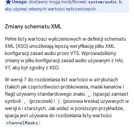
Uwaga:
dostawcy mogą modyfikować
,
system/audio.h
aby używać własnych wartości wyliczeniowych.
Zmiany schematu XML
Pełne listy wartości wyliczeniowych w definicji schematu
XML (XSD) umożliwiają lepszą weryfikację pliku XML
konfiguracji zasad audio przez VTS. Wprowadziliśmy
zmiany w pliku konfiguracji zasad audio używanym z HAL
V7, aby był zgodny z XSD.
W wersji 7 do rozdzielania list wartości w atrybutach
(takich jak częstotliwości próbkowania, maski kanałów i
flagi) używamy standardowego znaku
␣
(spacja) zamiast
symboli
,
(przecinek) i
|
(pionowa kreska) używanych w
wersji 6 i starszych. Jak widać w poniższym przykładzie,
spacja jest używana do rozdzielania listy wartości
channelMasks
: