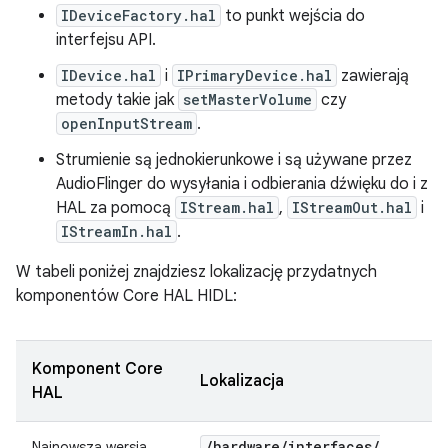
IDeviceFactory.hal
to punkt wejścia do
interfejsu API.
IDevice.hal
i
IPrimaryDevice.hal
zawierają
metody takie jak
setMasterVolume
czy
openInputStream
.
Strumienie są jednokierunkowe i są używane przez
AudioFlinger do wysyłania i odbierania dźwięku do i z
HAL za pomocą
IStream.hal
,
IStreamOut.hal
i
IStreamIn.hal
.
W tabeli poniżej znajdziesz lokalizację przydatnych
komponentów Core HAL HIDL:
Komponent Core
Lokalizacja
HAL
/
hardware
/
interfaces
/
Najnowsza wersja