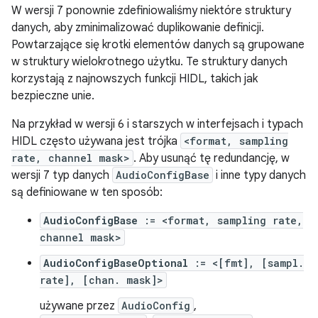
W wersji 7 ponownie zdefiniowaliśmy niektóre struktury
danych, aby zminimalizować duplikowanie definicji.
Powtarzające się krotki elementów danych są grupowane
w struktury wielokrotnego użytku. Te struktury danych
korzystają z najnowszych funkcji HIDL, takich jak
bezpieczne unie.
Na przykład w wersji 6 i starszych w interfejsach i typach
HIDL często używana jest trójka
<format, sampling
rate, channel mask>
. Aby usunąć tę redundancję, w
wersji 7 typ danych
AudioConfigBase
i inne typy danych
są definiowane w ten sposób:
AudioConfigBase
:= <format, sampling rate,
channel mask>
AudioConfigBaseOptional
:= <[fmt], [sampl.
rate], [chan. mask]>
używane przez
AudioConfig
,