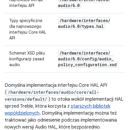
audio
/
6
.
0
interfejsu API
/
hardware
/
interfaces
/
Typy specyficzne
audio
/
6
.
0
/
types
.
hal
dla najnowszego
interfejsu Core HAL
API
/
hardware
/
interfaces
/
Schemat XSD pliku
audio
/
6
.
0
/
config
/
audio
_
konfiguracji zasad
policy
_
configuration
.
xsd
audio
Domyślna implementacja interfejsu Core HAL API
(
/hardware/interfaces/audio/core/all-
versions/default/
) to otoka wokół implementacji HAL
sprzed Treble, która korzysta z
starszych bibliotek
współdzielonych
. Domyślną implementację można też
traktować jako odniesienie podczas implementowania
nowych wersji Audio HAL, które bezpośrednio