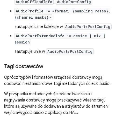
AudioOffloadInfo
,
AudioPortConfig
AudioProfile
:= <format, {sampling rates},
{channel masks}>
zastępuje luźne kolekcje w
AudioPort/PortConfig
AudioPortExtendedInfo
:= device | mix |
session
zastępuje unie w
AudioPort/PortConfig
Tagi dostawców
Oprócz typów i formatów urządzeń dostawcy mogą
dodawać niestandardowe tagi metadanych ścieżki audio.
W przypadku metadanych ścieżki odtwarzania i
nagrywania dostawcy mogą przekazywać własne tagi,
które są używane do dodawania atrybutów do strumieni
wejścia/wyjścia audio z aplikacji do HAL.