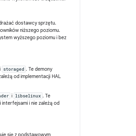
drażać dostawcy sprzętu.
rowników niższego poziomu.
system wyższego poziomu i bez
i
storaged
. Te demony
 zależą od implementacji HAL
nder
i
libselinux
. Te
interfejsami i nie zależą od
kuje się z podstawowym