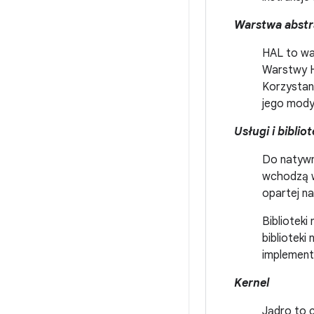
Warstwa abstra
HAL to wa
Warstwy H
Korzystan
jego modyf
Usługi i biblio
Do natywn
wchodzą w 
opartej na
Biblioteki
biblioteki
implementa
Kernel
Jądro to 