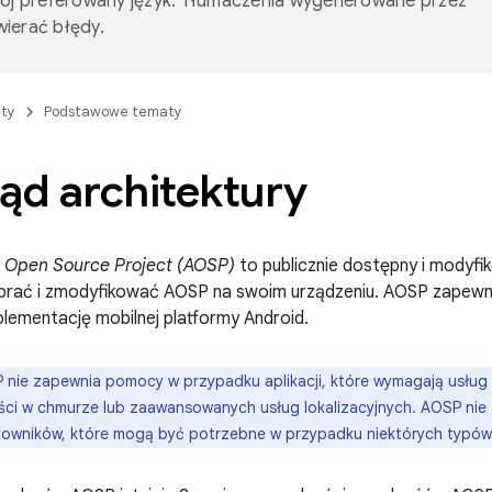
wój preferowany język. Tłumaczenia wygenerowane przez
ierać błędy.
ty
Podstawowe tematy
ąd architektury
d Open Source Project (AOSP)
to publicznie dostępny i modyfi
rać i zmodyfikować AOSP na swoim urządzeniu. AOSP zapewnia
plementację mobilnej platformy Android.
nie zapewnia pomocy w przypadku aplikacji, które wymagają usług b
ci w chmurze lub zaawansowanych usług lokalizacyjnych. AOSP nie
ytkowników, które mogą być potrzebne w przypadku niektórych typó