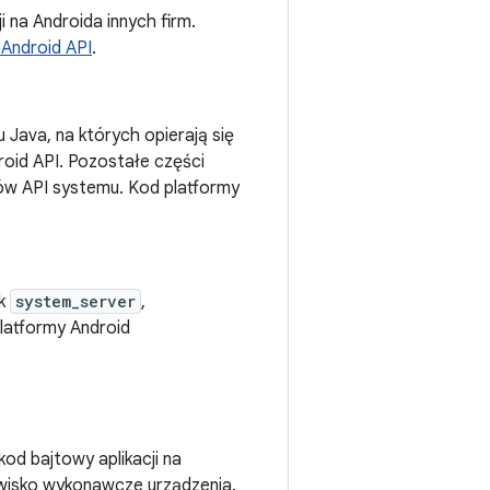
i na Androida innych firm.
 Android API
.
 Java, na których opierają się
droid API. Pozostałe części
ów API systemu. Kod platformy
ak
system_server
,
platformy Android
d bajtowy aplikacji na
owisko wykonawcze urządzenia.