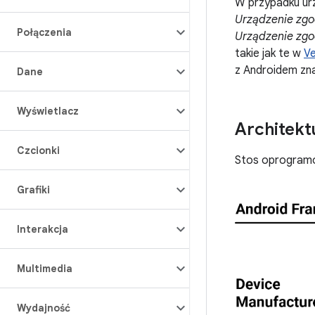
W przypadku ur
Urządzenie zg
Połączenia
Urządzenie zg
takie jak te w
Ve
z Androidem zn
Dane
Wyświetlacz
Architek
Czcionki
Stos oprogramo
Grafiki
Interakcja
Multimedia
Wydajność