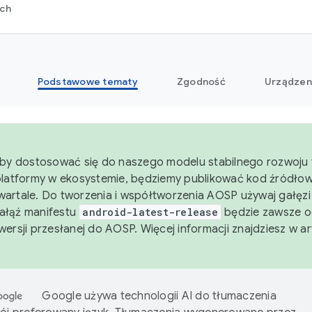
rch
Podstawowe tematy
Zgodność
Urządzen
aby dostosować się do naszego modelu stabilnego rozwoju 
platformy w ekosystemie, będziemy publikować kod źródło
artale. Do tworzenia i współtworzenia AOSP używaj gałęz
Gałąź manifestu
android-latest-release
będzie zawsze o
wersji przesłanej do AOSP. Więcej informacji znajdziesz w a
Google używa technologii AI do tłumaczenia