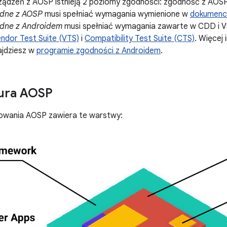
ządzeń z AOSP istnieją 2 poziomy zgodności: zgodność z AOSP
odne z AOSP
musi spełniać wymagania wymienione w
dokumenci
odne z Androidem
musi spełniać wymagania zawarte w CDD i V
ndor Test Suite (VTS)
i
Compatibility Test Suite (CTS)
. Więcej
ajdziesz w
programie zgodności z Androidem
.
tura AOSP
wania AOSP zawiera te warstwy: