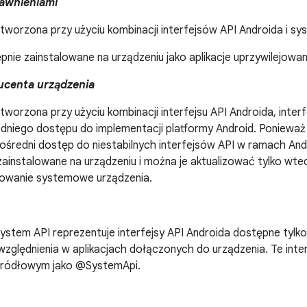
rawnieniami
utworzona przy użyciu kombinacji interfejsów API Androida i s
nie zainstalowane na urządzeniu jako aplikacje uprzywilejowan
ucenta urządzenia
utworzona przy użyciu kombinacji interfejsu API Androida, inter
edniego dostępu do implementacji platformy Android. Poniewa
ośredni dostęp do niestabilnych interfejsów API w ramach Andr
ainstalowane na urządzeniu i można je aktualizować tylko wted
wanie systemowe urządzenia.
System API reprezentuje interfejsy API Androida dostępne tylk
zględnienia w aplikacjach dołączonych do urządzenia. Te inte
źródłowym jako @SystemApi.