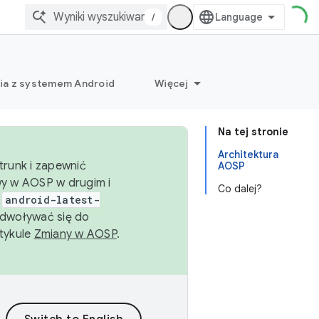
/
ia z systemem Android
Więcej
Na tej stronie
Architektura
trunk i zapewnić
AOSP
wy w AOSP w drugim i
Co dalej?
i
android-latest-
dwoływać się do
rtykule
Zmiany w AOSP
.