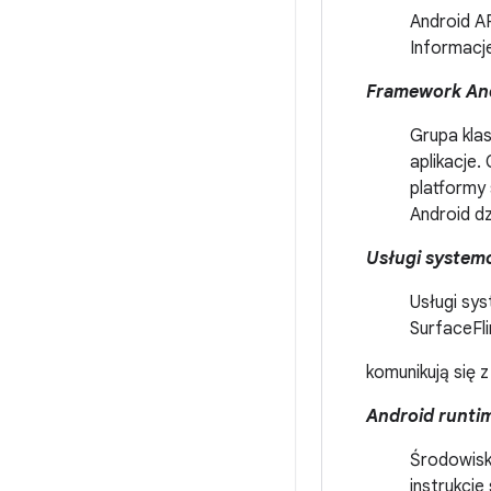
Android AP
Informacje
Framework An
Grupa klas
aplikacje.
platformy
Android dz
Usługi syste
Usługi sy
SurfaceFli
komunikują się 
Android runti
Środowisk
instrukcj