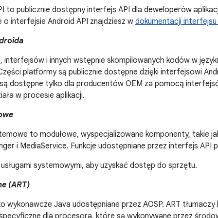
I to publicznie dostępny interfejs API dla deweloperów aplikacj
 o interfejsie Android API znajdziesz w
dokumentacji interfejsu
droida
, interfejsów i innych wstępnie skompilowanych kodów w języku
 Części platformy są publicznie dostępne dzięki interfejsowi An
 są dostępne tylko dla producentów OEM za pomocą interfejs
iała w procesie aplikacji.
mowe
stemowe to modułowe, wyspecjalizowane komponenty, takie j
nger i MediaService. Funkcje udostępniane przez interfejs API 
z usługami systemowymi, aby uzyskać dostęp do sprzętu.
me (ART)
o wykonawcze Java udostępniane przez AOSP. ART tłumaczy ko
e specyficzne dla procesora, które są wykonywane przez środ