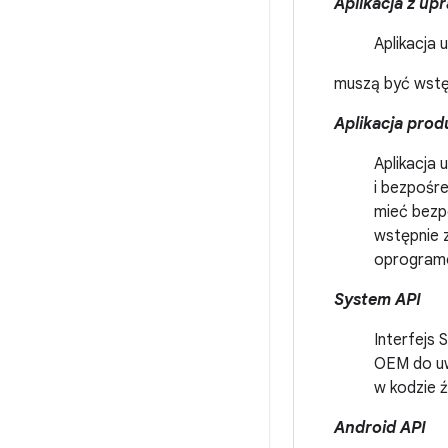
Aplikacja z up
Aplikacja 
muszą być wstęp
Aplikacja prod
Aplikacja 
i bezpośr
mieć bezp
wstępnie z
oprogramo
System API
Interfejs 
OEM do uw
w kodzie 
Android API