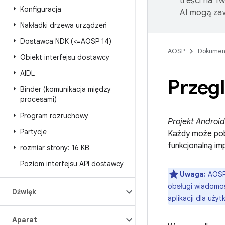
treści na T
Konfiguracja
AI mogą zaw
Nakładki drzewa urządzeń
Dostawca NDK (<=AOSP 14)
AOSP
Dokumen
Obiekt interfejsu dostawcy
AIDL
Przegl
Binder (komunikacja między
procesami)
Program rozruchowy
Projekt Androi
Partycje
Każdy może pob
funkcjonalną im
rozmiar strony: 16 KB
Poziom interfejsu API dostawcy
Uwaga:
AOSP 
obsługi wiadomoś
Dźwięk
aplikacji dla uż
Aparat