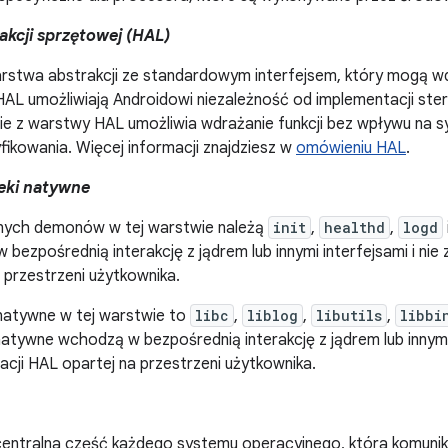
kcji sprzętowej (HAL)
rstwa abstrakcji ze standardowym interfejsem, który mogą w
AL umożliwiają Androidowi niezależność od implementacji ste
ie z warstwy HAL umożliwia wdrażanie funkcji bez wpływu na 
ikowania. Więcej informacji znajdziesz w
omówieniu HAL
.
teki natywne
ych demonów w tej warstwie należą
init
,
healthd
,
logd
bezpośrednią interakcję z jądrem lub innymi interfejsami i nie
 przestrzeni użytkownika.
 natywne w tej warstwie to
libc
,
liblog
,
libutils
,
libbi
 natywne wchodzą w bezpośrednią interakcję z jądrem lub innymi 
cji HAL opartej na przestrzeni użytkownika.
centralna część każdego systemu operacyjnego, która komuni