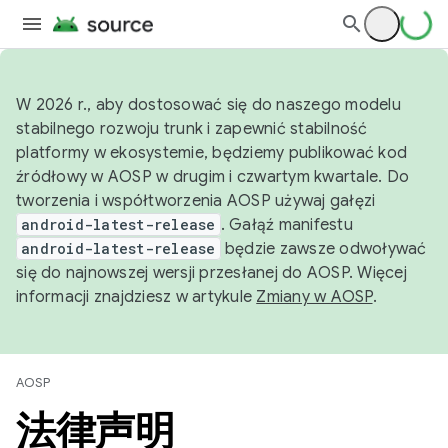
W 2026 r., aby dostosować się do naszego modelu
stabilnego rozwoju trunk i zapewnić stabilność
platformy w ekosystemie, będziemy publikować kod
źródłowy w AOSP w drugim i czwartym kwartale. Do
tworzenia i współtworzenia AOSP używaj gałęzi
android-latest-release
. Gałąź manifestu
android-latest-release
będzie zawsze odwoływać
się do najnowszej wersji przesłanej do AOSP. Więcej
informacji znajdziesz w artykule
Zmiany w AOSP
.
AOSP
法律声明