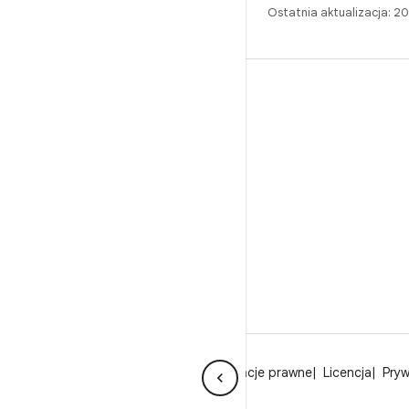
Ostatnia aktualizacja: 2
BUILD
Repozytorium Androida
Wymagania
Pobieranie
Wyświetl podgląd plików binarnych
Obrazy fabryczne
Pliki binarne sterowników
GitHub
O Androidzie
Społeczność
Informacje prawne
Licencja
Pry