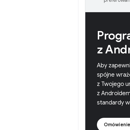
preferowany
Progr
z And
Aby zapewni
spójne wraż
z Twojego ur
z Androidem
standardy w
Omówienie