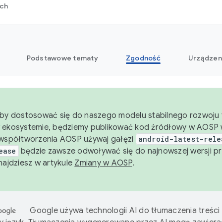
rch
Podstawowe tematy
Zgodność
Urządzen
aby dostosować się do naszego modelu stabilnego rozwoju t
 ekosystemie, będziemy publikować kod źródłowy w AOSP w
 współtworzenia AOSP używaj gałęzi
android-latest-rele
ease
będzie zawsze odwoływać się do najnowszej wersji pr
znajdziesz w artykule
Zmiany w AOSP
.
Google używa technologii AI do tłumaczenia treści