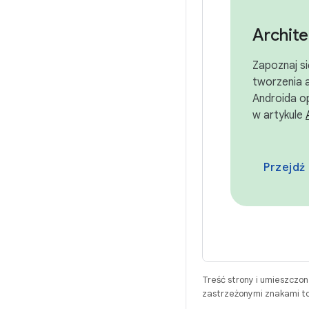
Archite
Zapoznaj s
tworzenia a
Androida o
w artykule
Treść strony i umieszczo
zastrzeżonymi znakami to