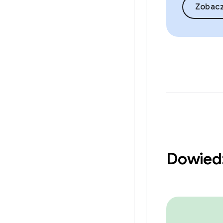
Zobac
Dowiedz