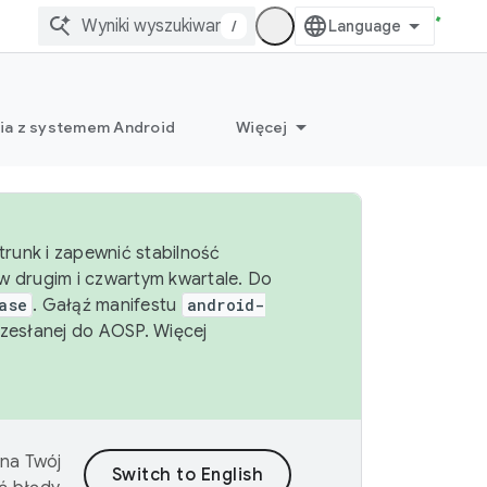
/
ia z systemem Android
Więcej
runk i zapewnić stabilność
 drugim i czwartym kwartale. Do
ase
. Gałąź manifestu
android-
zesłanej do AOSP. Więcej
 na Twój