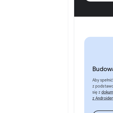
Budowa
Aby spełni
z podstawo
się z
dokum
z Androide