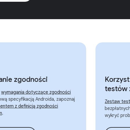
nie zgodności
Korzyst
testów
ć
wymagania dotyczące zgodności
wą specyfikacją Androida, zapoznaj
Zestaw tes
entem z definicją zgodności
bezpłatnych
m
.
wykryć prob