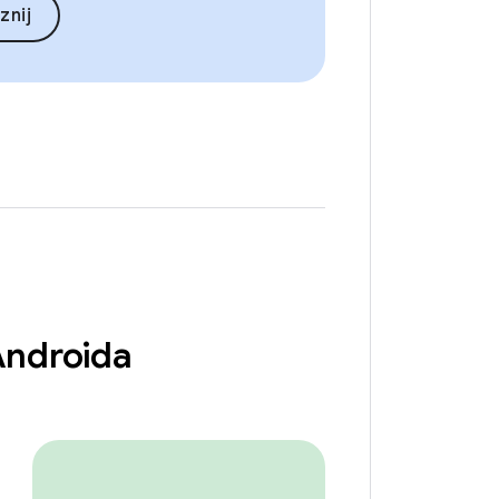
znij
 Androida