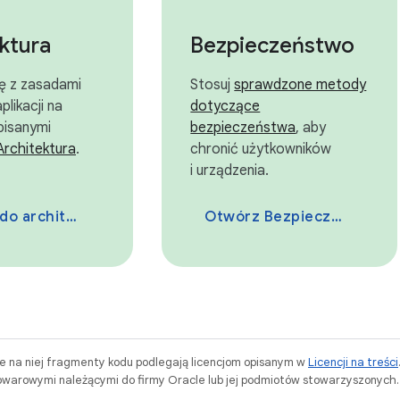
ktura
Bezpieczeństwo
ię z zasadami
Stosuj
sprawdzone metody
plikacji na
dotyczące
pisanymi
bezpieczeństwa
, aby
Architektura
.
chronić użytkowników
i urządzenia.
Przejdź do architektury
Otwórz Bezpieczeństwo.
ne na niej fragmenty kodu podlegają licencjom opisanym w
Licencji na treści
warowymi należącymi do firmy Oracle lub jej podmiotów stowarzyszonych.