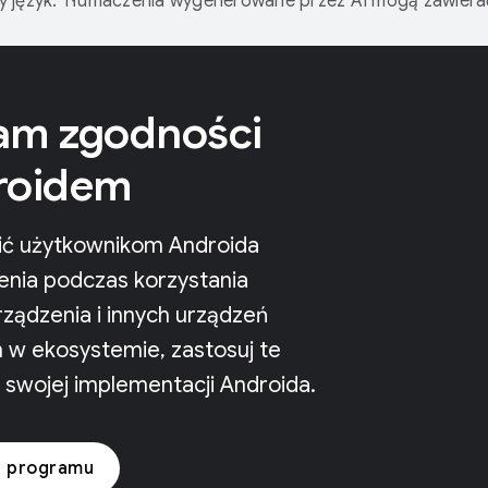
 język. Tłumaczenia wygenerowane przez AI mogą zawiera
am zgodności
roidem
ć użytkownikom Androida
enia podczas korzystania
ządzenia i innych urządzeń
 w ekosystemie, zastosuj te
 swojej implementacji Androida.
 programu