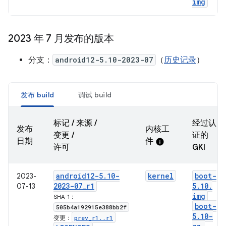
img
2023 年 7 月发布的版本
分支：
android12-5.10-2023-07
（
历史记录
）
发布 build
调试 build
标记 / 来源 /
经过认
发布
内核工
变更 /
证的
日期
件
info
许可
GKI
android12-5
.
10-
kernel
boot-
2023-
2023-07
_
r1
5
.
10
.
07-13
img
SHA-1：
boot-
505b4a192915e388bb2f
5
.
10-
prev
_
r1
.
.
r1
变更：