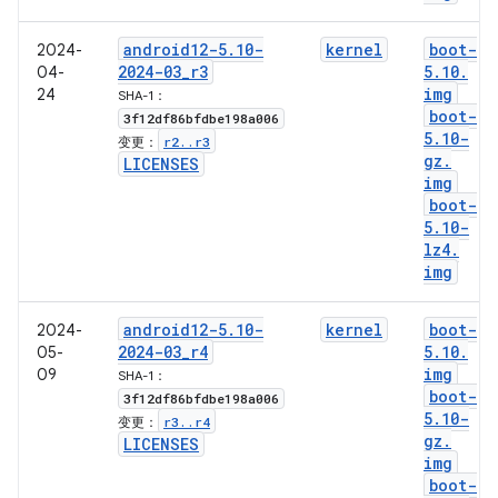
android12-5
.
10-
kernel
boot-
2024-
2024-03
_
r3
5
.
10
.
04-
img
24
SHA-1：
boot-
3f12df86bfdbe198a006
5
.
10-
r2
.
.
r3
变更：
gz
.
LICENSES
img
boot-
5
.
10-
lz4
.
img
android12-5
.
10-
kernel
boot-
2024-
2024-03
_
r4
5
.
10
.
05-
img
09
SHA-1：
boot-
3f12df86bfdbe198a006
5
.
10-
r3
.
.
r4
变更：
gz
.
LICENSES
img
boot-