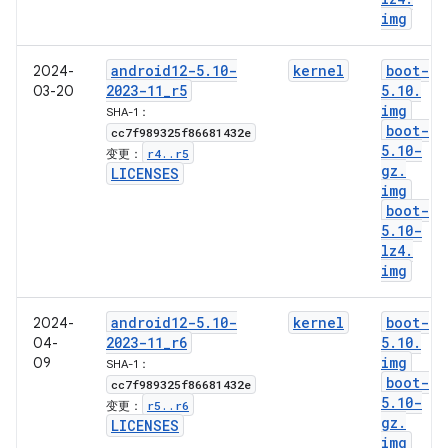
img
android12-5
.
10-
kernel
boot-
2024-
2023-11
_
r5
5
.
10
.
03-20
img
SHA-1：
boot-
cc7f989325f86681432e
5
.
10-
r4
.
.
r5
变更：
gz
.
LICENSES
img
boot-
5
.
10-
lz4
.
img
android12-5
.
10-
kernel
boot-
2024-
2023-11
_
r6
5
.
10
.
04-
img
09
SHA-1：
boot-
cc7f989325f86681432e
5
.
10-
r5
.
.
r6
变更：
gz
.
LICENSES
img