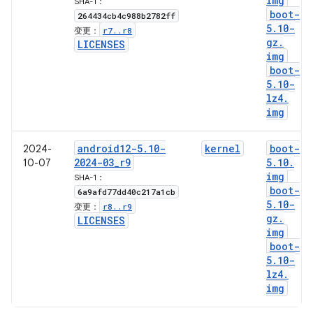
img
SHA-1：
boot-
264434cb4c988b2782ff
5
.
10-
r7
.
.
r8
变更：
gz
.
LICENSES
img
boot-
5
.
10-
lz4
.
img
android12-5
.
10-
kernel
boot-
2024-
2024-03
_
r9
5
.
10
.
10-07
img
SHA-1：
boot-
6a9afd77dd40c217a1cb
5
.
10-
r8
.
.
r9
变更：
gz
.
LICENSES
img
boot-
5
.
10-
lz4
.
img