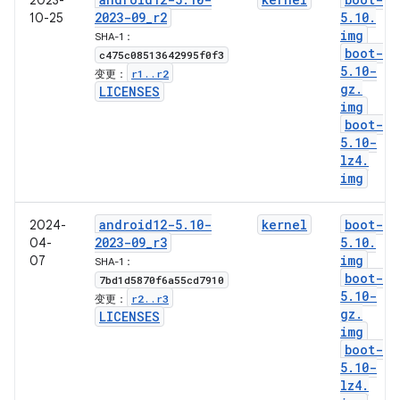
2023-
2023-09
_
r2
5
.
10
.
10-25
img
SHA-1：
boot-
c475c08513642995f0f3
5
.
10-
r1
.
.
r2
变更：
gz
.
LICENSES
img
boot-
5
.
10-
lz4
.
img
android12-5
.
10-
kernel
boot-
2024-
2023-09
_
r3
5
.
10
.
04-
img
07
SHA-1：
boot-
7bd1d5870f6a55cd7910
5
.
10-
r2
.
.
r3
变更：
gz
.
LICENSES
img
boot-
5
.
10-
lz4
.