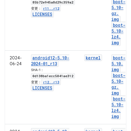
boot-
85b72e945a8d29c359a2
5
.
10-
r11
.
.
r12
变更：
gz
.
LICENSES
img
boot-
5
.
10-
lz4
.
img
android12-5
.
10-
kernel
boot-
2024-
2024-01
_
r13
5
.
10
.
06-24
img
SHA-1：
boot-
0d138ba1ecc5041ae312
5
.
10-
r12
.
.
r13
变更：
gz
.
LICENSES
img
boot-
5
.
10-
lz4
.
img