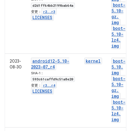
boot-
d2d1ff64bb2199bab64a
5
.
10-
r2
.
.
r3
变更：
gz
.
LICENSES
img
boot-
5
.
10-
lz4
.
img
android12-5
.
10-
kernel
boot-
2023-
2023-07
_
r4
5
.
10
.
08-30
img
SHA-1：
boot-
593c61caffd9c51a8e20
5
.
10-
r3
.
.
r4
变更：
gz
.
LICENSES
img
boot-
5
.
10-
lz4
.
img