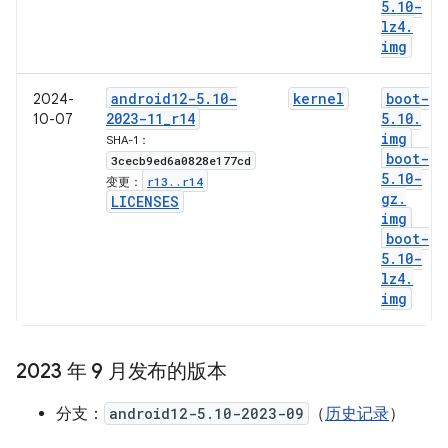
5
.
10-
lz4
.
img
android12-5
.
10-
kernel
boot-
2024-
2023-11
_
r14
5
.
10
.
10-07
img
SHA-1：
boot-
3cecb9ed6a0828e177cd
5
.
10-
r13
.
.
r14
变更：
gz
.
LICENSES
img
boot-
5
.
10-
lz4
.
img
2023 年 9 月发布的版本
分支：
android12-5.10-2023-09
（
历史记录
）