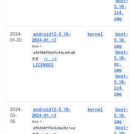
boot-
5
.
10-
lz4
.
img
android12-5
.
10-
kernel
boot-
2024-
2024-01
_
r2
5
.
10
.
01-20
img
SHA-1：
boot-
e93f80f363fc94c441d8
5
.
10-
r1
.
.
r2
变更：
gz
.
LICENSES
img
boot-
5
.
10-
lz4
.
img
android12-5
.
10-
kernel
boot-
2024-
2024-01
_
r3
5
.
10
.
02-
img
05
SHA-1：
boot-
df6358ff3c5c0a7b11ce
5
.
10-