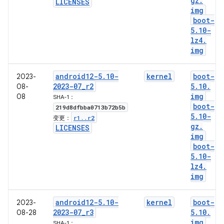
gz
.
LICENSES
img
boot-
5
.
10-
lz4
.
img
android12-5
.
10-
kernel
boot-
2023-
2023-07
_
r2
5
.
10
.
08-
img
08
SHA-1：
boot-
219d8dfbba0713b72b5b
5
.
10-
r1
.
.
r2
变更：
gz
.
LICENSES
img
boot-
5
.
10-
lz4
.
img
android12-5
.
10-
kernel
boot-
2023-
2023-07
_
r3
5
.
10
.
08-28
img
SHA-1：