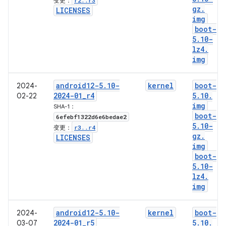
r2
.
.
r3
变更：
gz
.
LICENSES
img
boot-
5
.
10-
lz4
.
img
android12-5
.
10-
kernel
boot-
2024-
2024-01
_
r4
5
.
10
.
02-22
img
SHA-1：
boot-
6efebf1322d6e6bedae2
5
.
10-
r3
.
.
r4
变更：
gz
.
LICENSES
img
boot-
5
.
10-
lz4
.
img
android12-5
.
10-
kernel
boot-
2024-
2024-01
_
r5
5
.
10
.
03-07