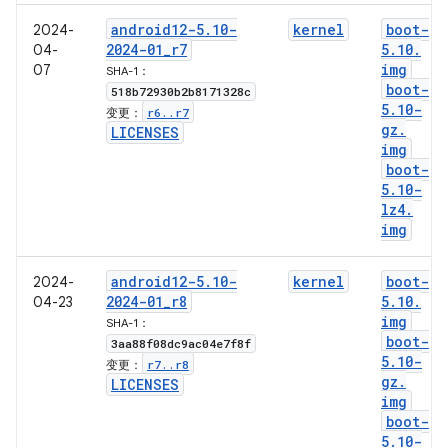
android12-5
.
10-
kernel
boot-
2024-
2024-01
_
r7
5
.
10
.
04-
img
07
SHA-1：
boot-
518b72930b2b8171328c
5
.
10-
r6
.
.
r7
变更：
gz
.
LICENSES
img
boot-
5
.
10-
lz4
.
img
android12-5
.
10-
kernel
boot-
2024-
2024-01
_
r8
5
.
10
.
04-23
img
SHA-1：
boot-
3aa88f08dc9ac04e7f8f
5
.
10-
r7
.
.
r8
变更：
gz
.
LICENSES
img
boot-
5
.
10-