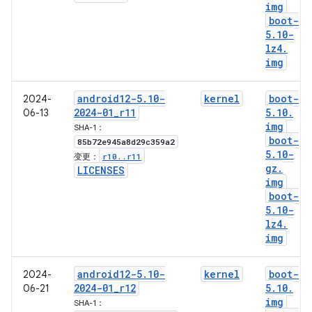
img
boot-
5
.
10-
lz4
.
img
android12-5
.
10-
kernel
boot-
2024-
2024-01
_
r11
5
.
10
.
06-13
img
SHA-1：
boot-
85b72e945a8d29c359a2
5
.
10-
r10
.
.
r11
变更：
gz
.
LICENSES
img
boot-
5
.
10-
lz4
.
img
android12-5
.
10-
kernel
boot-
2024-
2024-01
_
r12
5
.
10
.
06-21
img
SHA-1：