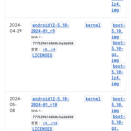
lz4
.
img
android12-5
.
10-
kernel
boot-
2024-
2024-01
_
r9
5
.
10
.
04-29
img
SHA-1：
boot-
777529616868c5a2dd50
5
.
10-
r8
.
.
r9
变更：
gz
.
LICENSES
img
boot-
5
.
10-
lz4
.
img
android12-5
.
10-
kernel
boot-
2024-
2024-01
_
r10
5
.
10
.
05-
img
08
SHA-1：
boot-
777529616868c5a2dd50
5
.
10-
r9
.
.
r10
变更：
gz
.
LICENSES