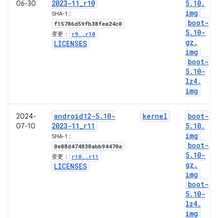
2023-11
_
r10
5
.
10
.
06-30
img
SHA-1：
boot-
f15786d59fb38fea24c0
5
.
10-
r9
.
.
r10
变更：
gz
.
LICENSES
img
boot-
5
.
10-
lz4
.
img
android12-5
.
10-
kernel
boot-
2024-
2023-11
_
r11
5
.
10
.
07-10
img
SHA-1：
boot-
0e88d474838abb94470e
5
.
10-
r10
.
.
r11
变更：
gz
.
LICENSES
img
boot-
5
.
10-
lz4
.
img