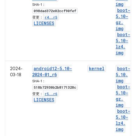
img
SHA-1：
boot-
098dad372e02ccf90fef
5
.
10-
r4
.
.
r5
变更：
gz
.
LICENSES
img
boot-
5
.
10-
lz4
.
img
android12-5
.
10-
kernel
boot-
2024-
2024-01
_
r6
5
.
10
.
03-18
img
SHA-1：
boot-
518b72930b2b8171328c
5
.
10-
r5
.
.
r6
变更：
gz
.
LICENSES
img
boot-
5
.
10-
lz4
.
img