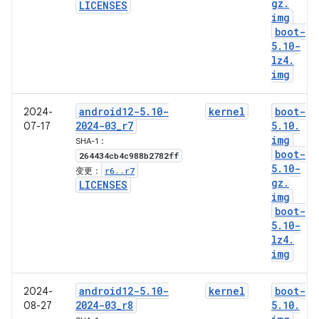
gz
.
LICENSES
img
boot-
5
.
10-
lz4
.
img
android12-5
.
10-
kernel
boot-
2024-
2024-03
_
r7
5
.
10
.
07-17
img
SHA-1：
boot-
264434cb4c988b2782ff
5
.
10-
r6
.
.
r7
变更：
gz
.
LICENSES
img
boot-
5
.
10-
lz4
.
img
android12-5
.
10-
kernel
boot-
2024-
2024-03
_
r8
5
.
10
.
08-27