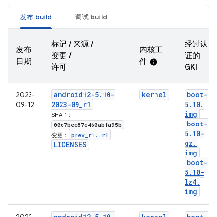
发布 build
调试 build
标记 / 来源 /
经过认
发布
内核工
变更 /
证的
日期
件
info
许可
GKI
android12-5
.
10-
kernel
boot-
2023-
2023-09
_
r1
5
.
10
.
09-12
img
SHA-1：
boot-
00c7bec87c460abfa95b
5
.
10-
prev
_
r1
.
.
r1
变更：
gz
.
LICENSES
img
boot-
5
.
10-
lz4
.
img
android12-5
.
10-
kernel
boot-