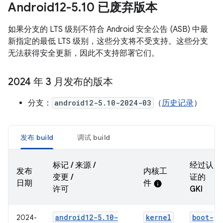
Android12-5
.
10 已废弃版本
如果分支的 LTS 级别不符合 Android 安全公告 (ASB) 中最
新指定的最低 LTS 级别，这些分支将不受支持。这些分支
无法获得安全更新，因此不支持部署它们。
2024 年 3 月发布的版本
分支：
android12-5.10-2024-03
（
历史记录
）
发布 build
调试 build
标记 / 来源 /
经过认
发布
内核工
变更 /
证的
日期
件
info
许可
GKI
android12-5
.
10-
kernel
boot-
2024-