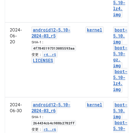
5
.
10-
lz4
.
img
android12-5
.
10-
kernel
boot-
2024-
2024-03
_
r5
5
.
10
.
06-
img
20
SHA-1：
boot-
4f7845197313085593aa
5
.
10-
r4
.
.
r5
变更：
gz
.
LICENSES
img
boot-
5
.
10-
lz4
.
img
android12-5
.
10-
kernel
boot-
2024-
2024-03
_
r6
5
.
10
.
06-30
img
SHA-1：
boot-
264434cb4c988b2782ff
5
.
10-
r5
.
.
r6
变更：