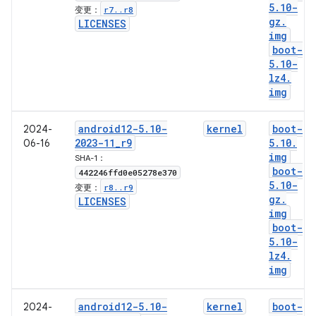
5
.
10-
r7
.
.
r8
变更：
gz
.
LICENSES
img
boot-
5
.
10-
lz4
.
img
android12-5
.
10-
kernel
boot-
2024-
2023-11
_
r9
5
.
10
.
06-16
img
SHA-1：
boot-
442246ffd0e05278e370
5
.
10-
r8
.
.
r9
变更：
gz
.
LICENSES
img
boot-
5
.
10-
lz4
.
img
android12-5
.
10-
kernel
boot-
2024-