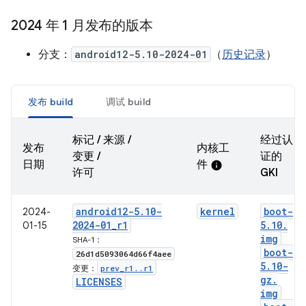
2024 年 1 月发布的版本
分支：
android12-5.10-2024-01
（
历史记录
）
发布 build
调试 build
标记 / 来源 /
经过认
发布
内核工
变更 /
证的
日期
件
info
许可
GKI
android12-5
.
10-
kernel
boot-
2024-
2024-01
_
r1
5
.
10
.
01-15
img
SHA-1：
boot-
26d1d5093064d66f4aee
5
.
10-
prev
_
r1
.
.
r1
变更：
gz
.
LICENSES
img