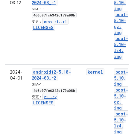
2024-03
_
r1
5
.
10
.
03-12
img
SHA-1：
boot-
4d6c07fc6342c179a08b
5
.
10-
prev
_
r1
.
.
r1
变更：
gz
.
LICENSES
img
boot-
5
.
10-
lz4
.
img
android12-5
.
10-
kernel
boot-
2024-
2024-03
_
r2
5
.
10
.
04-01
img
SHA-1：
boot-
4d6c07fc6342c179a08b
5
.
10-
r1
.
.
r2
变更：
gz
.
LICENSES
img
boot-
5
.
10-
lz4
.
img