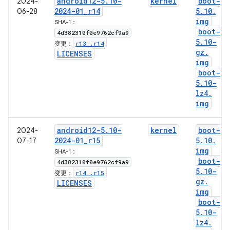
android12-5
.
10-
kernel
boot-
2024-
2024-01
_
r14
5
.
10
.
06-28
img
SHA-1：
boot-
4d382310f0e9762cf9a9
5
.
10-
r13
.
.
r14
变更：
gz
.
LICENSES
img
boot-
5
.
10-
lz4
.
img
android12-5
.
10-
kernel
boot-
2024-
2024-01
_
r15
5
.
10
.
07-17
img
SHA-1：
boot-
4d382310f0e9762cf9a9
5
.
10-
r14
.
.
r15
变更：
gz
.
LICENSES
img
boot-
5
.
10-
lz4
.