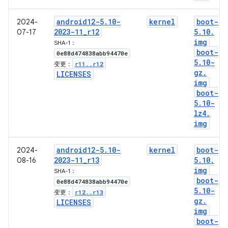
android12-5
.
10-
kernel
boot-
2024-
2023-11
_
r12
5
.
10
.
07-17
img
SHA-1：
boot-
0e88d474838abb94470e
5
.
10-
r11
.
.
r12
变更：
gz
.
LICENSES
img
boot-
5
.
10-
lz4
.
img
android12-5
.
10-
kernel
boot-
2024-
2023-11
_
r13
5
.
10
.
08-16
img
SHA-1：
boot-
0e88d474838abb94470e
5
.
10-
r12
.
.
r13
变更：
gz
.
LICENSES
img
boot-