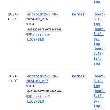
img
android12-5
.
10-
kernel
boot-
2024-
2024-01
_
r16
5
.
10
.
08-27
img
SHA-1：
boot-
4d382310f0e9762cf9a9
5
.
10-
r15
.
.
r16
变更：
gz
.
LICENSES
img
boot-
5
.
10-
lz4
.
img
android12-5
.
10-
kernel
boot-
2024-
2024-01
_
r17
5
.
10
.
10-07
img
SHA-1：
boot-
da21840677d58e865a04
5
.
10-
r16
.
.
r17
变更：
gz
.
LICENSES
img