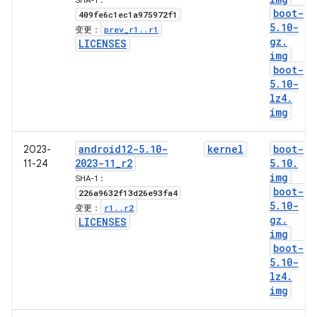
SHA-1：
boot-
409fe6c1ec1a975972f1
5
.
10-
prev
_
r1
.
.
r1
变更：
gz
.
LICENSES
img
boot-
5
.
10-
lz4
.
img
android12-5
.
10-
kernel
boot-
2023-
2023-11
_
r2
5
.
10
.
11-24
img
SHA-1：
boot-
226a9632f13d26e93fa4
5
.
10-
r1
.
.
r2
变更：
gz
.
LICENSES
img
boot-
5
.
10-
lz4
.
img