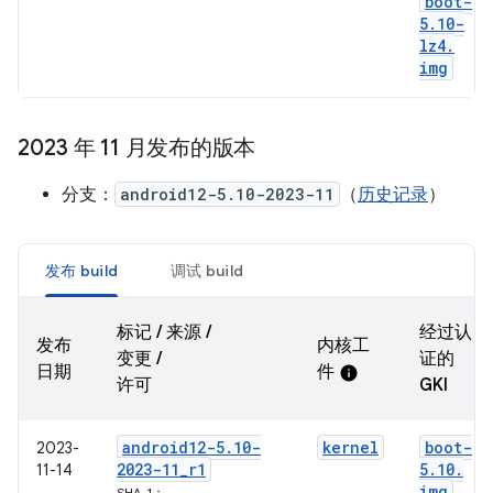
boot-
5
.
10-
lz4
.
img
2023 年 11 月发布的版本
分支：
android12-5.10-2023-11
（
历史记录
）
发布 build
调试 build
标记 / 来源 /
经过认
发布
内核工
变更 /
证的
日期
件
info
许可
GKI
android12-5
.
10-
kernel
boot-
2023-
2023-11
_
r1
5
.
10
.
11-14
img