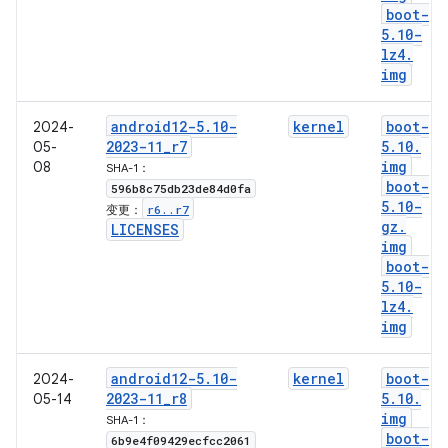
boot-
5
.
10-
lz4
.
img
android12-5
.
10-
kernel
boot-
2024-
2023-11
_
r7
5
.
10
.
05-
img
08
SHA-1：
boot-
596b8c75db23de84d0fa
5
.
10-
r6
.
.
r7
变更：
gz
.
LICENSES
img
boot-
5
.
10-
lz4
.
img
android12-5
.
10-
kernel
boot-
2024-
2023-11
_
r8
5
.
10
.
05-14
img
SHA-1：
boot-
6b9e4f09429ecfcc2061