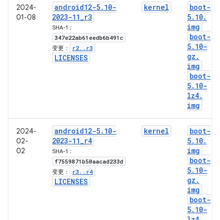
android12-5
.
10-
kernel
boot-
2024-
2023-11
_
r3
5
.
10
.
01-08
img
SHA-1：
boot-
347e22ab61eedb6b491c
5
.
10-
r2
.
.
r3
变更：
gz
.
LICENSES
img
boot-
5
.
10-
lz4
.
img
android12-5
.
10-
kernel
boot-
2024-
2023-11
_
r4
5
.
10
.
02-
img
02
SHA-1：
boot-
f7559871b50aacad233d
5
.
10-
r3
.
.
r4
变更：
gz
.
LICENSES
img
boot-
5
.
10-
lz4
.