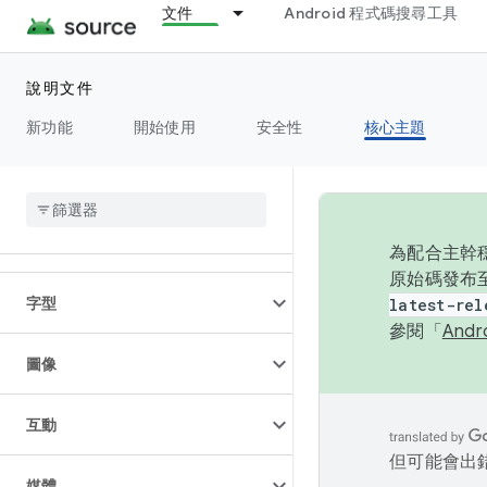
文件
Android 程式碼搜尋工具
相機
說明文件
連線能力
新功能
開始使用
安全性
核心主題
資料
螢幕
為配合主幹穩
原始碼發布至
字型
latest-rel
參閱「
And
圖像
互動
但可能會出
媒體