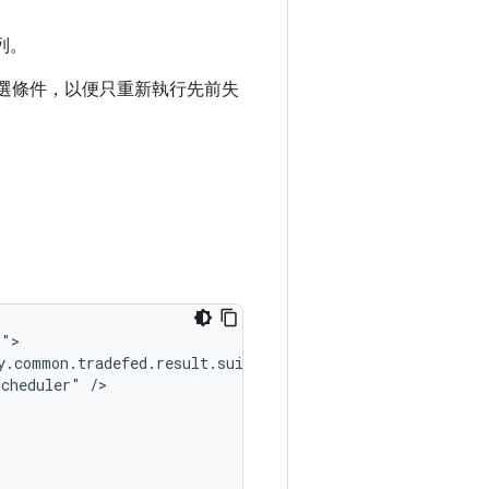
列。
選條件，以便只重新執行先前失
y.common.tradefed.result.suite.PreviousResultLoader"
scheduler"
/>
