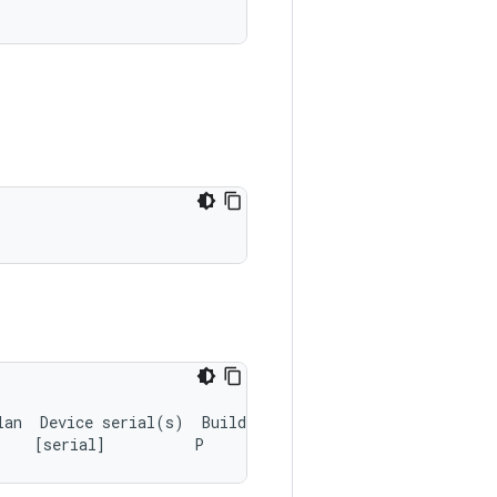
lan
Device
serial
(
s
)
Build
ID
[
serial
]
P