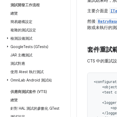
重試結果時，系
測試開發工作流程
主要介面是
IT
總覽
然後
RetryRes
簡易建構設定
敗或未執行的測
複雜的測試設定
檢測設備測試
Google
Tests (GTests)
套件重試範
JAR 主機測試
CTS 中的重試
測試對應
使用 Atest 執行測試
Omni
Lab Android 測試站
<configurat
<object
供應商測試套件 (VTS)
<test
c
總覽
<logger
<op
針對 HAL 測試的參數化 GTest
</logge
測試設定