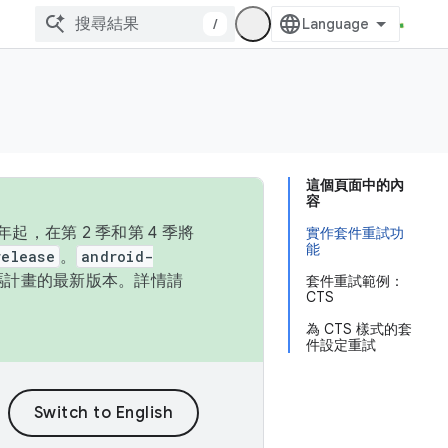
/
這個頁面中的內
容
，在第 2 季和第 4 季將
實作套件重試功
能
release
。
android-
始碼計畫的最新版本。詳情請
套件重試範例：
CTS
為 CTS 樣式的套
件設定重試