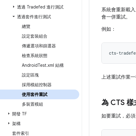
透過 Tradefed 進行測試
系統會重新載入
透過套件進行測試
會一併重試。
總覽
例如：
設定套裝組合
傳遞選項和篩選器
cts-tradefe
檢查系統狀態
Android
Test
.
xml 結構
設定區塊
上述重試作業
採用模組控制器
使用套件重試
為 CTS
多裝置模組
開發 TF
如要重試，必須先
架構
套件索引