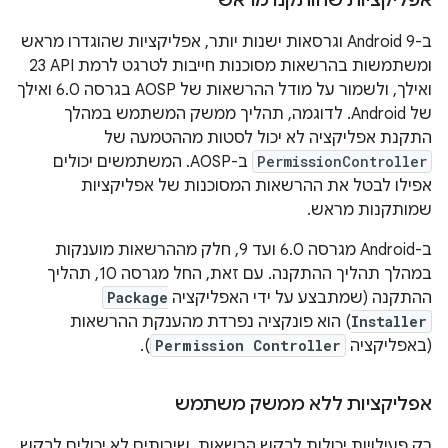
אפליקציות שהותקנו מראש
ב-Android 9 וגרסאות ישנות יותר, אפליקציות שהוגדרו מראש
ומשתמשות בהרשאות מסוכנות חייבות לטרגט לרמת API ‏23
ואילך, ולשמור על מודל ההרשאות של AOSP בגרסה 6.0 ואילך
של Android. לדוגמה, תהליך ממשק המשתמש במהלך
התקנת אפליקציה לא יכול לסטות מההטמעה של
PermissionController
ב-AOSP. המשתמשים יכולים
אפילו לבטל את ההרשאות המסוכנות של אפליקציות
שמותקנות מראש.
ב-Android מגרסה 6.0 ועד 9, חלק מההרשאות מוענקות
במהלך תהליך ההתקנה. עם זאת, החל מגרסה 10, תהליך
ההתקנה (שמתבצע על ידי האפליקציה
Package
Installer
) הוא פונקציה נפרדת מהענקת ההרשאות
(באפליקציה
Permission Controller
).
אפליקציות ללא ממשק משתמש
רק פעילויות יכולות לבקש הרשאות. שירותים לא יכולים לבקש