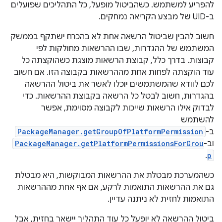
להפריע למשתמש. כשהביטול מופעל, כל התהליכים שפועלים
ב-UID של מבצע הקריאה נמחקים.
חשוב להבין שביטול הרשאה אחת לא בהכרח ישתקף בממשק
המשתמש של ההגדרות, שבו ההרשאות מחולקות לפי
קבוצות. בדרך כלל, קבוצת הרשאות מוצגת כשהוקצתה כל
עוד הוקצתה לפחות אחת מההרשאות בקבוצה הזו. אם חשוב
לכם לוודא שהמשתמשים יוכלו לאשר את ביטול ההרשאה
בהגדרות, חשוב לבטל כל הרשאה בקבוצת ההרשאות. כדי
לבדוק אילו הרשאות שייכות לקבוצה מסוימת, אפשר
להשתמש
ב-
PackageManager.getGroupOfPlatformPermission
וב-
PackageManager.getPlatformPermissionsForGrou
.
p
כשהמערכת מבטלת את ההרשאות המבוקשות, היא מבטלת
גם את ההרשאות התואמות לרקע, אם אף אחת מההרשאות
התואמות לחזית לא ניתנה עדיין.
ביטול ההרשאה לא יופעל כל עוד התהליך יישאר בחזית, אבל