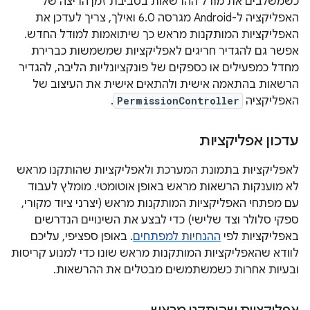
כשמשלבים את מודל ההרשאות בסביבת זמן הריצה של
האפליקציה ל-Android מגרסה 6.0 ואילך, צריך לעדכן את
האפליקציות המותקנות מראש כך שיתואמות למודל החדש.
אפשר גם להגדיר חריגים לאפליקציות שמשמשות כברירת
מחדל כמפעילים או כספקים של פונקציונליות הליבה, להגדיר
הרשאות בהתאמה אישית ולהתאים אישית את העיצוב של
האפליקציה
PermissionController
.
עדכון אפליקציות
לאפליקציות בתמונת המערכת ולאפליקציות שהותקנו מראש
לא מוענקות הרשאות מראש באופן אוטומטי. מומלץ לעבוד
עם מפתחי האפליקציות המותקנות מראש (יצרני ציוד מקורי,
ספקי סלולר וצד שלישי) כדי לבצע את השינויים הנדרשים
באפליקציות לפי
ההנחיות למפתחים
. באופן ספציפי, עליכם
לוודא שהאפליקציות המותקנות מראש שונו כדי למנוע קריסות
ובעיות אחרות כשמשתמשים מבטלים את ההרשאות.