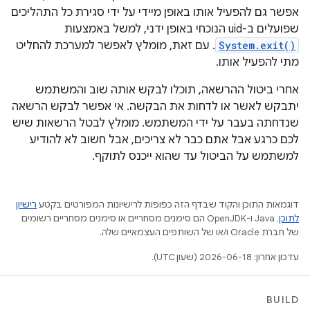
אפשר גם להפעיל אותו באופן מיידי על ידי סגירת כל התהליכים
שפועלים ב-uid הנוכחי באופן ידני, למשל באמצעות
System.exit()
. עם זאת, מומלץ לאפשר למערכת להחליט
מתי להפעיל אותו.
אחרי ביטול ההרשאה, תוכלו לבקש אותה שוב והמשתמש
יתבקש לאשר או לדחות את הבקשה. אי אפשר לבקש הרשאה
שנדחתה בעבר על ידי המשתמש. מומלץ לבטל הרשאות שיש
לכם כרגע אבל אתם כבר לא צריכים, אבל חשוב לא להודיע
למשתמש על הביטול עד שהוא ייכנס לתוקף.
דוגמאות התוכן והקוד שבדף הזה כפופות לרישיונות המפורטים בקטע
רישיון
לתוכן
.‏ Java ו-OpenJDK הם סימנים מסחריים או סימנים מסחריים רשומים
של חברת Oracle ו/או של השותפים העצמאיים שלה.
עדכון אחרון: 2026-06-18 (שעון UTC).
BUILD