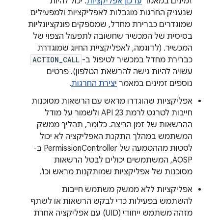
זמינים במאמר
עדכון אפליקציות
. יכול להיות
שנעניק החרגות מוגבלות לאפליקציות ולמפעילים
שמוגדרים כברירת מחדל, שמספקים פונקציונליות
בסיסית של המכשיר שחשובה לתפעול הצפוי של
המכשיר. (לדוגמה, לאפליקציית החיוג שמוגדרת
כברירת מחדל במכשיר לטיפול ב-
ACTION_CALL
עשויה להיות גישה להרשאת הטלפון). פרטים
נוספים זמינים במאמר
יצירת החרגות
.
אפליקציות שהוגדרו מראש עם הרשאות מסוכנות
חייבות לטרגט לרמת API 23 ולשמור על מודל
ההרשאות של זמן הריצה. כלומר, תהליך ממשק
המשתמש במהלך התקנת האפליקציה לא יכול
לסטות מההטמעה של PermissionController ב-
AOSP, המשתמשים יכולים לבטל הרשאות
מסוכנות של אפליקציות שמותקנות מראש וכו'.
אפליקציות ללא ממשק משתמש חייבות
להשתמש בפעילות כדי לבקש הרשאות או לשתף
מזהה משתמש ייחודי (UID) עם אפליקציה אחרת