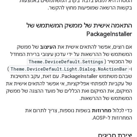
המטרה היא למנוע בלבול בקרב המשתמשים באמצעות
בקשות הרשאה שמופיעות מחוץ להקשר.
התאמה אישית של ממשק המשתמש של
Package
Installer
אם רוצים, אפשר להתאים אישית את
העיצוב
של ממשק
המשתמש של ההרשאות על ידי עדכון עיצובי ברירת המחדל
של המכשיר (
Theme.DeviceDefault.Settings
ו-
Theme.DeviceDefault.Light.Dialog.NoActionBar
)
שבהם משתמש PackageInstaller. עם זאת, עקב החשיבות
של עקביות למפתחי אפליקציות, אי אפשר להתאים אישית את
המיקום, את המיקום ואת הכללים של מועד ההצגה של ממשק
המשתמש של ההרשאות.
כדי לכלול
מחרוזות
בשפות נוספות, צריך לתרום את
המחרוזות ל-AOSP.
יצירת חריגים