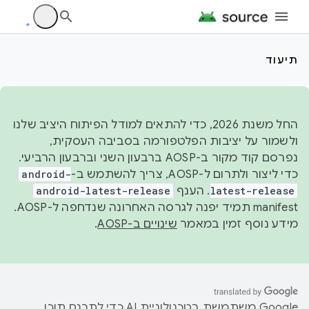
תיעוד
החל משנת 2026, כדי להתאים למודל הפיתוח היציב שלנו
ולשמור על יציבות הפלטפורמה בסביבה העסקית,
נפרסם קוד מקור ב-AOSP ברבעון השני וברבעון הרביעי.
כדי ליצור ולתרום ל-AOSP, צריך להשתמש ב-
android-
latest-release
. הענף
android-latest-release
manifest תמיד יפנה לגרסה האחרונה שנדחפה ל-AOSP.
מידע נוסף זמין במאמר
שינויים ב-AOSP
.
‫Google משתמשת בטכנולוגיית AI כדי לתרגם תוכן