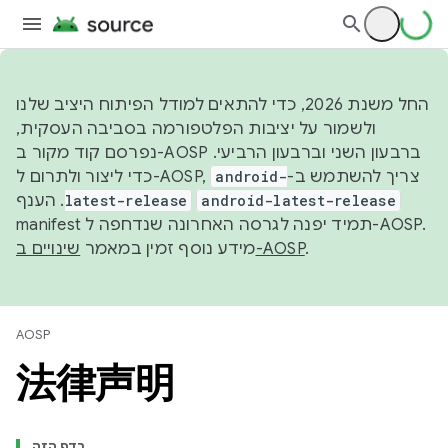
החל משנת 2026, כדי להתאים למודל הפיתוח היציב שלנו
ולשמור על יציבות הפלטפורמה בסביבה העסקית,
נפרסם קוד מקור ב-AOSP ברבעון השני וברבעון הרביעי.
android-
כדי ליצור ולתרום ל-AOSP, צריך להשתמש ב-
latest-release
. הענף
android-latest-release
manifest תמיד יפנה לגרסה האחרונה שנדחפה ל-AOSP.
מידע נוסף זמין במאמר
שינויים ב-AOSP
.
AOSP
法律声明
בדף הזה