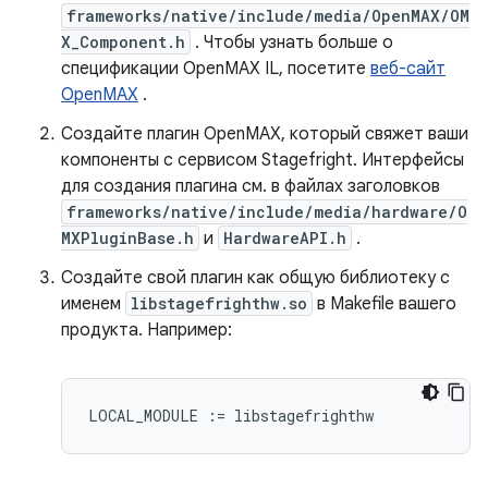
frameworks/native/include/media/OpenMAX/OM
X_Component.h
. Чтобы узнать больше о
спецификации OpenMAX IL, посетите
веб-сайт
OpenMAX
.
Создайте плагин OpenMAX, который свяжет ваши
компоненты с сервисом Stagefright. Интерфейсы
для создания плагина см. в файлах заголовков
frameworks/native/include/media/hardware/O
MXPluginBase.h
и
HardwareAPI.h
.
Создайте свой плагин как общую библиотеку с
именем
libstagefrighthw.so
в Makefile вашего
продукта. Например: