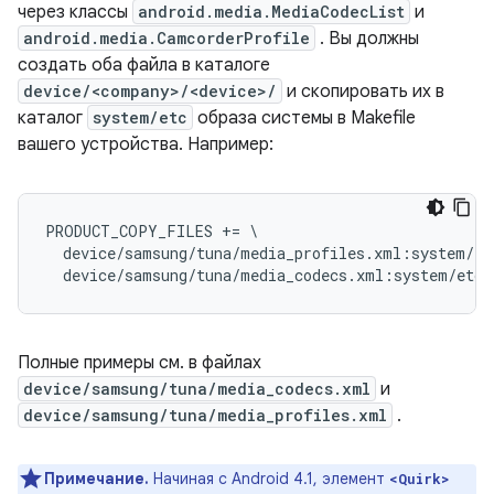
через классы
android.media.MediaCodecList
и
android.media.CamcorderProfile
. Вы должны
создать оба файла в каталоге
device/<company>/<device>/
и скопировать их в
каталог
system/etc
образа системы в Makefile
вашего устройства. Например:
PRODUCT_COPY_FILES += \

  device/samsung/tuna/media_profiles.xml:system/et
Полные примеры см. в файлах
device/samsung/tuna/media_codecs.xml
и
device/samsung/tuna/media_profiles.xml
.
Примечание.
Начиная с Android 4.1, элемент
<Quirk>