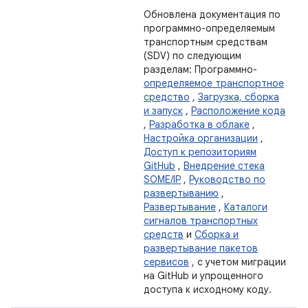
Обновлена ​​документация по
программно-определяемым
транспортным средствам
(SDV) по следующим
разделам: Программно-
определяемое транспортное
средство
,
Загрузка, сборка
и запуск
,
Расположение кода
,
Разработка в облаке
,
Настройка организации
,
Доступ к репозиториям
GitHub
,
Внедрение стека
SOME/IP
,
Руководство по
развертыванию
,
Развертывание
,
Каталоги
сигналов транспортных
средств
и
Сборка и
развертывание пакетов
сервисов
, с учетом миграции
на GitHub и упрощенного
доступа к исходному коду.