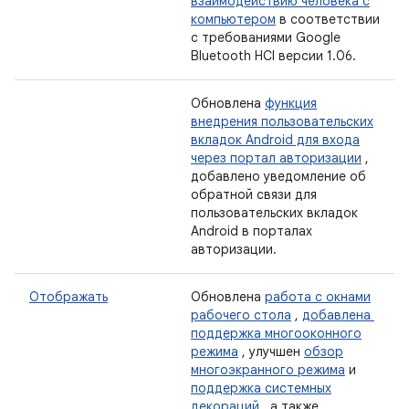
взаимодействию человека с
компьютером
в соответствии
с требованиями Google
Bluetooth HCI версии 1.06.
Обновлена
​​функция
внедрения пользовательских
вкладок Android для входа
через портал авторизации
,
добавлено уведомление об
обратной связи для
пользовательских вкладок
Android в порталах
авторизации.
Отображать
Обновлена
​​работа с окнами
рабочего стола
,
добавлена ​​
поддержка многооконного
режима
, улучшен
обзор
многоэкранного режима
и
поддержка системных
декораций
, а также