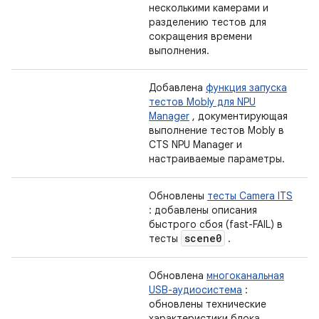
несколькими камерами и
разделению тестов для
сокращения времени
выполнения.
Добавлена
​​функция запуска
тестов Mobly для NPU
Manager
, документирующая
выполнение тестов Mobly в
CTS NPU Manager и
настраиваемые параметры.
Обновлены
тесты Camera ITS
: добавлены описания
быстрого сбоя (fast-FAIL) в
scene0
тесты
.
Обновлена
​​многоканальная
USB-аудиосистема
:
обновлены технические
характеристики блока