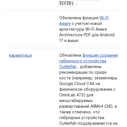
ICCID)
.
Обновлена ​​функция
Wi-Fi
Aware
с учетом новой
архитектуры Wi-Fi Aware
Architecture PDF для Android
17 и выше.
каракатица
Обновлена
​​функция создания
гибридного устройства
Cuttlefish
, добавлены
рекомендации по среде
хоста (например, экземпляры
Google Cloud C4A на
физическом оборудовании с
OmniLab ATS) для
масштабируемых
развертываний ARM64 CHD, а
также отмечено, что
гибридные устройства
Cuttlefish поддерживаются на