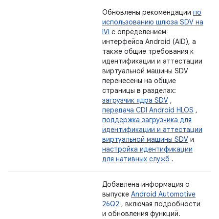
Обновлены рекомендации
по
использованию шлюза SDV на
IVI
с определением
интерфейса Android (AID), а
также общие требования к
идентификации и аттестации
виртуальной машины SDV
перенесены на общие
страницы в разделах:
загрузчик ядра SDV
,
передача CDI Android HLOS
,
поддержка загрузчика для
идентификации и аттестации
виртуальной машины SDV
и
настройка идентификации
для нативных служб
.
Добавлена ​​информация о
выпуске
Android Automotive
26Q2
, включая подробности
и обновления функций.