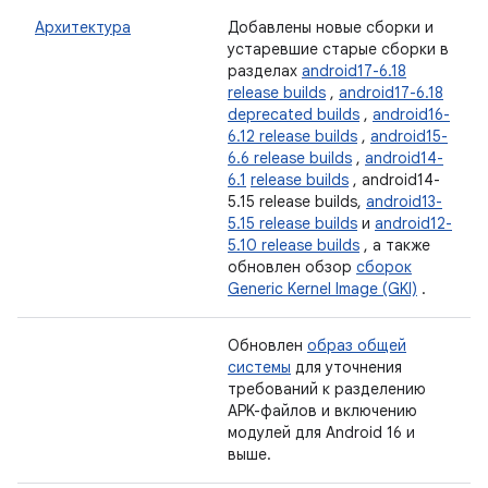
Архитектура
Добавлены новые сборки и
устаревшие старые сборки в
разделах
android17-6.18
release builds
,
android17-6.18
deprecated builds
,
android16-
6.12 release builds
,
android15-
6.6 release builds
,
android14-
6.1
release builds
, android14-
5.15 release builds,
android13-
5.15 release builds
и
android12-
5.10 release builds
, а также
обновлен обзор
сборок
Generic Kernel Image (GKI)
.
Обновлен
образ общей
системы
для уточнения
требований к разделению
APK-файлов и включению
модулей для Android 16 и
выше.