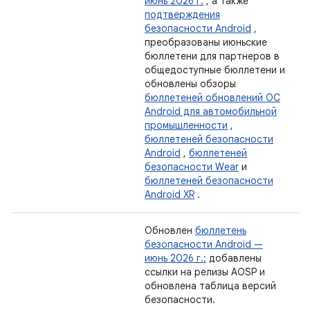
июнь 2026 г.
, а также
подтверждения
безопасности Android
,
преобразованы июньские
бюллетени для партнеров в
общедоступные бюллетени и
обновлены обзоры
бюллетеней обновлений ОС
Android для автомобильной
промышленности
,
бюллетеней безопасности
Android
,
бюллетеней
безопасности Wear
и
бюллетеней безопасности
Android XR
.
Обновлен
бюллетень
безопасности Android —
июнь 2026 г.:
добавлены
ссылки на релизы AOSP и
обновлена ​​таблица версий
безопасности.