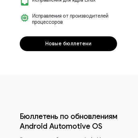
inbox_customize
Исправления для ядра Linux
memory
Исправления от производителей
процессоров
Новые бюллетени
Бюллетень по обновлениям
Android Automotive OS