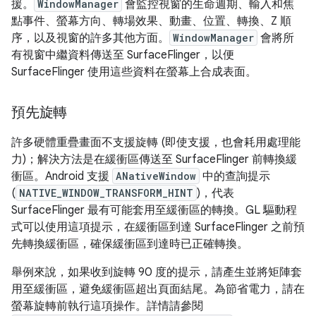
援。
WindowManager
會監控視窗的生命週期、輸入和焦
點事件、螢幕方向、轉場效果、動畫、位置、轉換、Z 順
序，以及視窗的許多其他方面。
WindowManager
會將所
有視窗中繼資料傳送至 SurfaceFlinger，以便
SurfaceFlinger 使用這些資料在螢幕上合成表面。
預先旋轉
許多硬體重疊畫面不支援旋轉 (即使支援，也會耗用處理能
力)；解決方法是在緩衝區傳送至 SurfaceFlinger 前轉換緩
衝區。Android 支援
ANativeWindow
中的查詢提示
(
NATIVE_WINDOW_TRANSFORM_HINT
)，代表
SurfaceFlinger 最有可能套用至緩衝區的轉換。GL 驅動程
式可以使用這項提示，在緩衝區到達 SurfaceFlinger 之前預
先轉換緩衝區，確保緩衝區到達時已正確轉換。
舉例來說，如果收到旋轉 90 度的提示，請產生並將矩陣套
用至緩衝區，避免緩衝區超出頁面結尾。為節省電力，請在
螢幕旋轉前執行這項操作。詳情請參閱