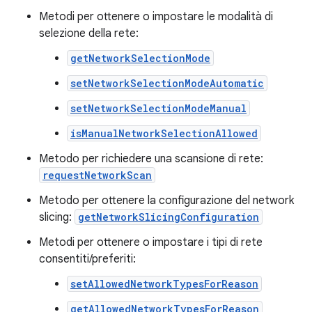
Metodi per ottenere o impostare le modalità di
selezione della rete:
getNetworkSelectionMode
setNetworkSelectionModeAutomatic
setNetworkSelectionModeManual
isManualNetworkSelectionAllowed
Metodo per richiedere una scansione di rete:
requestNetworkScan
Metodo per ottenere la configurazione del network
slicing:
getNetworkSlicingConfiguration
Metodi per ottenere o impostare i tipi di rete
consentiti/preferiti:
setAllowedNetworkTypesForReason
getAllowedNetworkTypesForReason