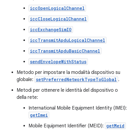
iccOpenLogicalChannel
iccCloseLogicalChannel
iccExchangeSimIO
iccTransmitApduLogicalChannel
iccTransmitApduBasicChannel
sendEnvelopeWithStatus
Metodo per impostare la modalità dispositivo su
globale:
setPreferredNetworkTypeToGlobal
.
Metodi per ottenere le identità del dispositivo o
della rete:
International Mobile Equipment Identity (IMEI):
getImei
Mobile Equipment Identifier (MEID):
getMeid