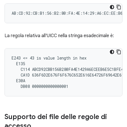
La regola relativa all'UICC nella stringa esadecimale è:
E243 <= 43 is value length in hex

  E135

    C114 ABCD92CBB156B280FA4E1429A6ECEEB6E5C1BFE4

    CA1D 636F6D2E676F6F676C652E616E64726F69642E6170
  E30A

Supporto dei file delle regole di
accesso