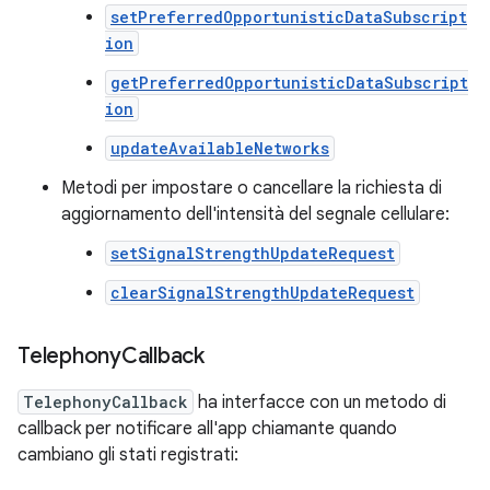
setPreferredOpportunisticDataSubscript
ion
getPreferredOpportunisticDataSubscript
ion
updateAvailableNetworks
Metodi per impostare o cancellare la richiesta di
aggiornamento dell'intensità del segnale cellulare:
setSignalStrengthUpdateRequest
clearSignalStrengthUpdateRequest
Telephony
Callback
TelephonyCallback
ha interfacce con un metodo di
callback per notificare all'app chiamante quando
cambiano gli stati registrati: