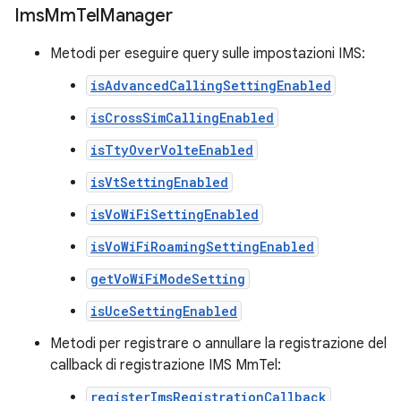
Ims
Mm
Tel
Manager
Metodi per eseguire query sulle impostazioni IMS:
isAdvancedCallingSettingEnabled
isCrossSimCallingEnabled
isTtyOverVolteEnabled
isVtSettingEnabled
isVoWiFiSettingEnabled
isVoWiFiRoamingSettingEnabled
getVoWiFiModeSetting
isUceSettingEnabled
Metodi per registrare o annullare la registrazione del
callback di registrazione IMS MmTel:
registerImsRegistrationCallback