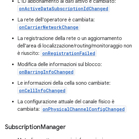
L'ID abbonamento ai dati attivo è cambiato:
onActiveDataSubscriptionIdChanged
La rete dell'operatore è cambiata:
onCarrierNetworkChange
La registrazione della rete o un aggiornamento
dell'area di localizzazione/routing/monitoraggio non
è riuscito:
onRegistrationFailed
Modifica delle informazioni sul blocco:
onBarringInfoChanged
Le informazioni della cella sono cambiate:
onCellInfoChanged
La configurazione attuale del canale fisico è
cambiata:
onPhysicalChannelConfigChanged
Subscription
Manager