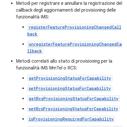
Metodi per registrare e annullare la registrazione del
callback degli aggiornamenti del provisioning delle
funzionalità IMS:
registerFeatureProvisioningChangedCall
back
unregisterFeatureProvisioningChangedCa
llback
Metodi correlati allo stato di provisioning per la
funzionalità IMS MmTel o RCS:
getProvisioningStatusForCapability
setProvisioningStatusForCapability
getRcsProvisioningStatusForCapability
setRcsProvisioningStatusForCapability
isProvisioningRequiredForCapability