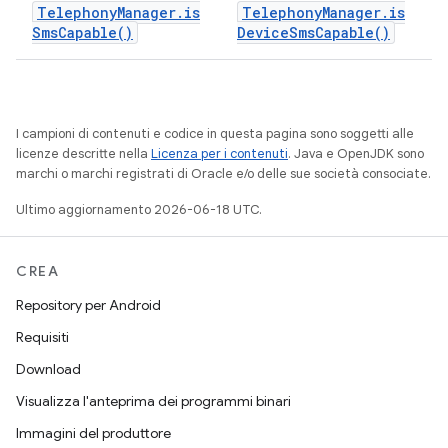
Telephony
Manager
.
is
Telephony
Manager
.
is
Sms
Capable(
)
Device
Sms
Capable(
)
I campioni di contenuti e codice in questa pagina sono soggetti alle
licenze descritte nella
Licenza per i contenuti
. Java e OpenJDK sono
marchi o marchi registrati di Oracle e/o delle sue società consociate.
Ultimo aggiornamento 2026-06-18 UTC.
CREA
Repository per Android
Requisiti
Download
Visualizza l'anteprima dei programmi binari
Immagini del produttore