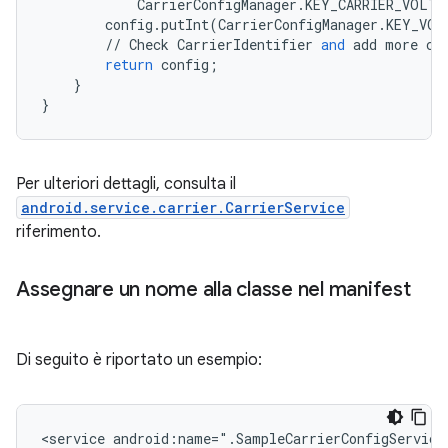
CarrierConfigManager
.
KEY_CARRIER_VOLTE
config
.
putInt
(
CarrierConfigManager
.
KEY_VOL
//
Check
CarrierIdentifier
and
add
more
co
return
config
;
}
}
Per ulteriori dettagli, consulta il
android.service.carrier.CarrierService
riferimento.
Assegnare un nome alla classe nel manifest
Di seguito è riportato un esempio:
<service android:name=".SampleCarrierConfigService"