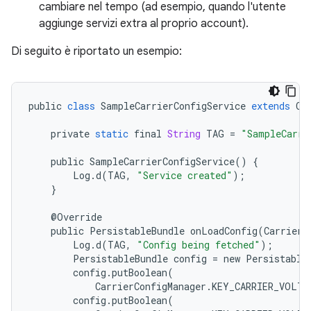
cambiare nel tempo (ad esempio, quando l'utente
aggiunge servizi extra al proprio account).
Di seguito è riportato un esempio:
public
class
SampleCarrierConfigService
extends
Ca
private
static
final
String
TAG
=
"SampleCarri
public
SampleCarrierConfigService
()
{
Log
.
d
(
TAG
,
"Service created"
);
}
@
Override
public
PersistableBundle
onLoadConfig
(
CarrierI
Log
.
d
(
TAG
,
"Config being fetched"
);
PersistableBundle
config
=
new
Persistable
config
.
putBoolean
(
CarrierConfigManager
.
KEY_CARRIER_VOLTE
config
.
putBoolean
(