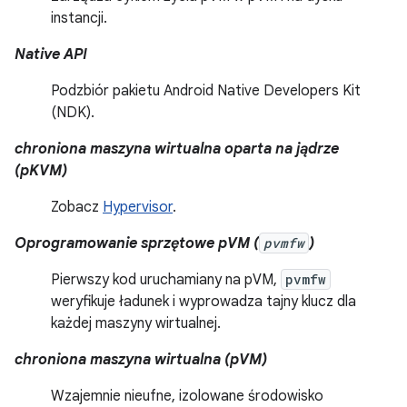
instancji.
Native API
Podzbiór pakietu Android Native Developers Kit
(NDK).
chroniona maszyna wirtualna oparta na jądrze
(pKVM)
Zobacz
Hypervisor
.
Oprogramowanie sprzętowe pVM (
pvmfw
)
Pierwszy kod uruchamiany na pVM,
pvmfw
weryfikuje ładunek i wyprowadza tajny klucz dla
każdej maszyny wirtualnej.
chroniona maszyna wirtualna (pVM)
Wzajemnie nieufne, izolowane środowisko