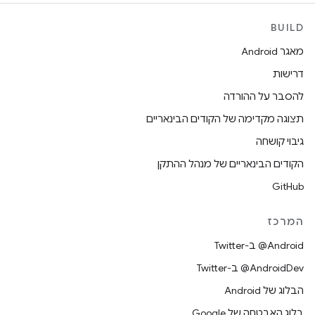
BUILD
מאגר Android
דרישות
להסבר על ההורדה
תצוגה מקדימה של הקודים הבינאריים
גיבוי קושחה
הקודים הבינאריים של מנהל ההתקן
GitHub
המרכז
‎@Android ב-Twitter
‎@AndroidDev ב-Twitter
הבלוג של Android
בלוג האבטחה של Google