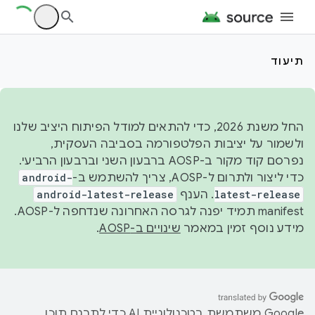
תיעוד
החל משנת 2026, כדי להתאים למודל הפיתוח היציב שלנו
ולשמור על יציבות הפלטפורמה בסביבה העסקית,
נפרסם קוד מקור ב-AOSP ברבעון השני וברבעון הרביעי.
כדי ליצור ולתרום ל-AOSP, צריך להשתמש ב-
android-
latest-release
. הענף
android-latest-release
manifest תמיד יפנה לגרסה האחרונה שנדחפה ל-AOSP.
מידע נוסף זמין במאמר
שינויים ב-AOSP
.
‫Google משתמשת בטכנולוגיית AI כדי לתרגם תוכן