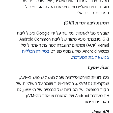
מקצה זיכרון למכונה הווירטואלית, יוצר שרשורים של
מעבדים וירטואליים ומטמיע את הקצה העורפי של
המכשיר הווירטואלי.
תמונת ליבה גנרית (GKI)
קובץ אימג' לאתחול שאושר על ידי Google ומכיל ליבת
GKI שנבנתה מעץ מקור של ליבת Android Common
Kernel‏ (ACK) ומתאים להעברה למחיצת האתחול של
מכשיר Android. מידע נוסף מפורט
בסקירה הכללית
בנושא ליבת המערכת
.
hypervisor
טכנולוגיית הווירטואליזציה שבה נעשה שימוש ב-AVF,
שנקראת גם
pKVM
. ההיפר-ויז'ר שומר על השלמות של
הקוד המופעל ועל הסודיות של הנכסים של ה-pVM, גם
אם מערכת Android של המארח או אחד מה-pVM
האחרים נפגעו.
Java API