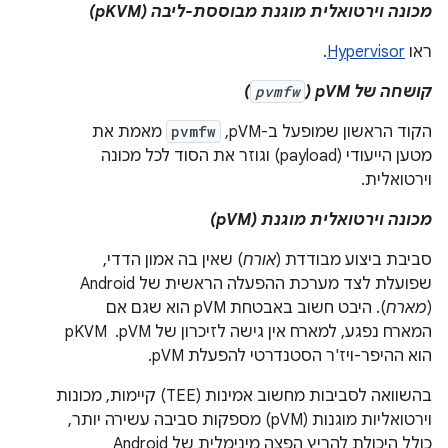
מכונה וירטואלית מוגנת מבוססת-ליבה (pKVM)
ראו
Hypervisor
.
קושחה של pVM‏ (
pvmfw
)
הקוד הראשון שמופעל ב-pVM,
pvmfw
מאמת את
מטען הייעודי (payload) וגוזר את הסוד לכל מכונה
וירטואלית.
מכונה וירטואלית מוגנת (pVM)
סביבת ביצוע מבודדת (
אורח
) שאין בה אמון הדדי,
שפועלת לצד מערכת ההפעלה הראשית של Android
(
מארח
). היבט חשוב באבטחת pVM הוא שגם אם
המארח נפגע, למארח אין גישה לזיכרון של pVM. ‏ pKVM
הוא ההיפר-ויז'ר הסטנדרטי להפעלת pVM.
בהשוואה לסביבות מחשוב אמינות (TEE) קיימות, מכונות
וירטואליות מוגנות (pVM) מספקות סביבה עשירה יותר,
כולל היכולת להריץ הפצה מינימלית של Android