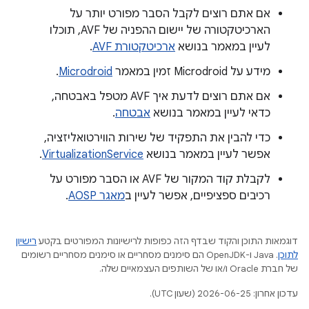
אם אתם רוצים לקבל הסבר מפורט יותר על
הארכיטקטורה של יישום ההפניה של AVF, תוכלו
לעיין במאמר בנושא
ארכיטקטורת AVF
.
מידע על Microdroid זמין במאמר
Microdroid
.
אם אתם רוצים לדעת איך AVF מטפל באבטחה,
כדאי לעיין במאמר בנושא
אבטחה
.
כדי להבין את התפקיד של שירות הווירטואליזציה,
אפשר לעיין במאמר בנושא
VirtualizationService
.
לקבלת קוד המקור של AVF או הסבר מפורט על
רכיבים ספציפיים, אפשר לעיין ב
מאגר AOSP
.
דוגמאות התוכן והקוד שבדף הזה כפופות לרישיונות המפורטים בקטע
רישיון
לתוכן
.‏ Java ו-OpenJDK הם סימנים מסחריים או סימנים מסחריים רשומים
של חברת Oracle ו/או של השותפים העצמאיים שלה.
עדכון אחרון: 2026-06-25 (שעון UTC).