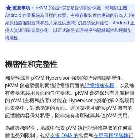
重要事項：
pKVM 的設計宗旨是提供額外保護，防範以主機
Android 作業系統為目標的攻擊。有權存取裝置供應鏈的行為人 (例
如原始設備製造商和晶片系統供應商) 仍必須受到信任。Android 正
投入資源開發進階技術，以正式驗證管理程序的隔離屬性和硬體架
構屬性
機密性和完整性
機密性
源自 pKVM Hypervisor 強制的記憶體隔離屬性。
pKVM 會追蹤個別實體記憶體頁面的
記憶體擁有權
，以及擁
有者要求共用頁面的任何要求。pKVM 會確保只有具備權限
的 pVM (主機和訪客) 才能在 Hypervisor 控制的第 2 階段頁
面表格中，對應指定的頁面。這項架構可確保 pVM 擁有的
記憶體內容保持私密，除非擁有者明確與其他 pVM 共用。
為維護機密性，系統中代表 pVM 執行記憶體存取的任何實
體也受到限制，包括
支援 DMA 的
裝置和
在更高權限層執行