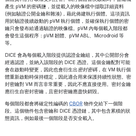
產生 pVM 的密碼鹽，並從載入的映像檔中擷取詳細資料
(例如驗證公開金鑰和雜湊)，藉此佈建執行個體。這項資訊
用於驗證後續啟動的 pVM 執行個體，並確保執行個體的密
鑰只會發布給通過驗證的映像檔。pVM 內每個載入階段都
會發生這個程序：pVM 韌體、pVM ABL、Microdroid 等
等。
DICE 會為每個載入階段提供認證金鑰組，其中公開部分會
經過認證，並納入該階段的 DICE 憑證。這個金鑰配對可能
會在啟動時變更，因此也會衍生出
密封密碼
，在 VM 執行個
體重新啟動時保持穩定，因此適合用來保護持續性狀態。密
封密鑰對 VM 而言非常重要，因此不應直接使用。密封金鑰
應衍生自密封密鑰，且密封密鑰應盡快銷毀。
每個階段都會將確定性編碼的
CBOR
物件交給下一個階
段。這個物件包含密鑰和 DICE 憑證鏈，其中包含累積的狀
態資訊，例如最後一個階段是否安全載入。