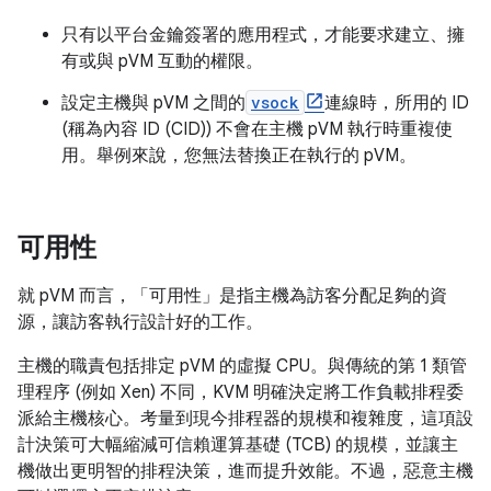
只有以平台金鑰簽署的應用程式，才能要求建立、擁
有或與 pVM 互動的權限。
設定主機與 pVM 之間的
vsock
連線時，所用的 ID
(稱為內容 ID (CID)) 不會在主機 pVM 執行時重複使
用。舉例來說，您無法替換正在執行的 pVM。
可用性
就 pVM 而言，「可用性」
是指主機為訪客分配足夠的資
源，讓訪客執行設計好的工作。
主機的職責包括排定 pVM 的虛擬 CPU。與傳統的第 1 類管
理程序 (例如 Xen) 不同，KVM 明確決定將工作負載排程委
派給主機核心。考量到現今排程器的規模和複雜度，這項設
計決策可大幅縮減可信賴運算基礎 (TCB) 的規模，並讓主
機做出更明智的排程決策，進而提升效能。不過，惡意主機