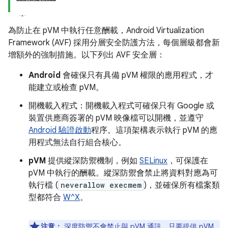
為防止在 pVM 中執行任意酬載，Android Virtualization
Framework (AVF) 採用分層安全防護方法，每個層級都會新
增額外的強制措施。以下列出 AVF 安全層：
Android
會確保只有具備 pVM 權限的應用程式，才
能建立或檢查 pVM。
開機載入程式：開機載入程式可確保只有 Google 或
裝置供應商簽署的 pVM 映像檔可以開機，並遵守
Android 驗證啟動
程序。這項架構表示執行 pVM 的應
用程式無法自行組合核心。
pVM
提供縱深防禦機制，例如
SELinux
，可保護在
pVM 中執行的酬載。縱深防禦會禁止將資料對應為可
執行檔 (
neverallow execmem
)，並確保所有檔案類
型都符合
W^X
。
注意：
深度防禦不會禁止與 pVM 通訊，只要提供 pVM