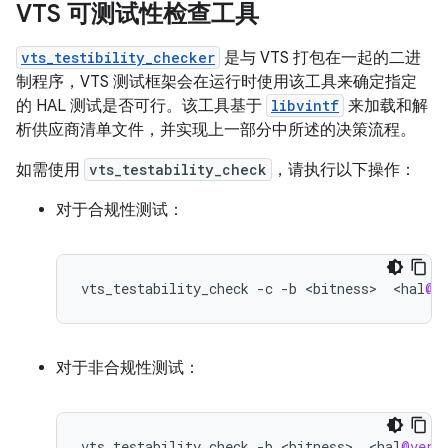
VTS 可测试性检查工具
vts_testibility_checker
是与 VTS 打包在一起的二进
制程序，VTS 测试框架会在运行时使用该工具来确定指定
的 HAL 测试是否可行。该工具基于
libvintf
来加载和解
析供应商清单文件，并实现上一部分中所述的决策流程。
如需使用
vts_testability_check
，请执行以下操作：
对于合规性测试：
vts_testability_check
-
c
-
b
<
bitness
>
<
hal
@v
对于非合规性测试：
vts_testability_check
-
b
<
bitness
>
<
hal
@vers