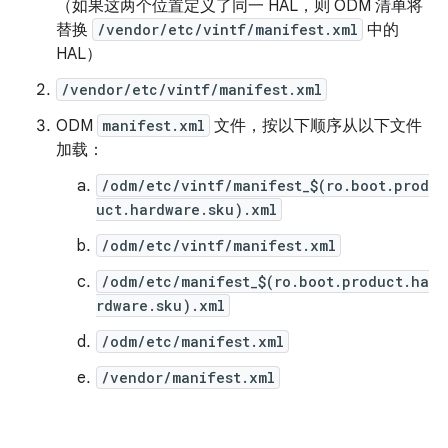
（如果这两个位置定义了同一 HAL，则 ODM 清单将
替换
/vendor/etc/vintf/manifest.xml
中的
HAL）
/vendor/etc/vintf/manifest.xml
ODM
manifest.xml
文件，按以下顺序从以下文件
加载：
/odm/etc/vintf/manifest_$(ro.boot.prod
uct.hardware.sku).xml
/odm/etc/vintf/manifest.xml
/odm/etc/manifest_$(ro.boot.product.ha
rdware.sku).xml
/odm/etc/manifest.xml
/vendor/manifest.xml