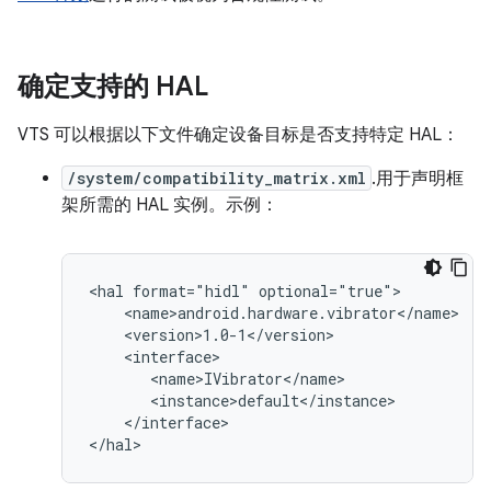
确定支持的 HAL
VTS 可以根据以下文件确定设备目标是否支持特定 HAL：
/system/compatibility_matrix.xml
.用于声明框
架所需的 HAL 实例。示例：
<hal format="hidl" optional="true">

    <name>android.hardware.vibrator</name>

    <version>1.0-1</version>

    <interface>

       <name>IVibrator</name>

       <instance>default</instance>

    </interface>

</hal>