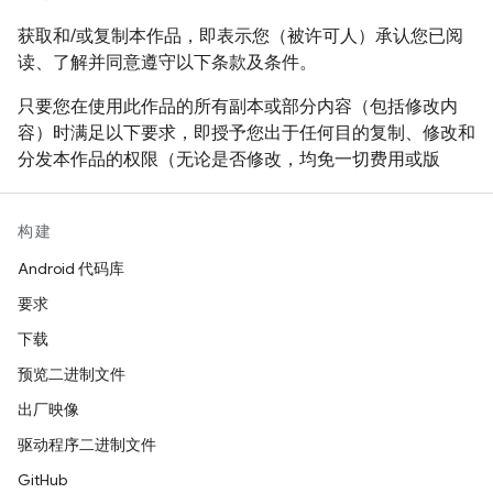
的名称，对本软件的销售、使用或其他活动进行宣传。
获取和/或复制本作品，即表示您（被许可人）承认您已阅
读、了解并同意遵守以下条款及条件。
只要您在使用此作品的所有副本或部分内容（包括修改内
容）时满足以下要求，即授予您出于任何目的复制、修改和
分发本作品的权限（无论是否修改，均免一切费用或版
税）：
在再发行作品或衍生作品中用户可见的位置附上此声
构建
明的全文内容。
Android 代码库
附上任何现有的知识产权免责声明、声明或条款及条
要求
件。如果没有这类内容，则应附上 W3C 软件和文档
下载
的简短声明。
预览二进制文件
在针对新代码或文档的版权声明中注明所做的任何更
出厂映像
改或修改，例如“本软件或文档中包含从 [W3C 文档的
名称或 URI] 复制的内容或根据 [W3C 文档的名称或
驱动程序二进制文件
URI] 得出的内容。版权所有 © [年份] W3C®（MIT、
GitHub