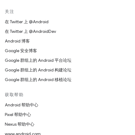
ERCIM、Keio、Beihang）”。
关注
免责声明
在 Twitter 上 @Android
本作品按“原样”提供，且版权持有者不提供任何明示或暗示
在 Twitter 上 @AndroidDev
的声明或保证，包括但不限于针对适销性、任何特定用途适
Android 博客
用性或使用本软件或文档不会对任何第三方专利、版权、商
标或其他权利构成侵权的保证。
Google 安全博客
Google 群组上的 Android 平台论坛
对于因使用本软件或文档造成的任何直接、间接、特殊或结
果性损害，版权持有者均不承担任何责任。
Google 群组上的 Android 构建论坛
Google 群组上的 Android 移植论坛
在未事先征得特定书面许可的情况下，不得在与本作品相关
的广告或公共宣传内容中使用版权持有者的名称和商标。本
获取帮助
作品包含的版权始终归版权持有者所有。
Android 帮助中心
Pixel 帮助中心
Nexus 帮助中心
www.android.com