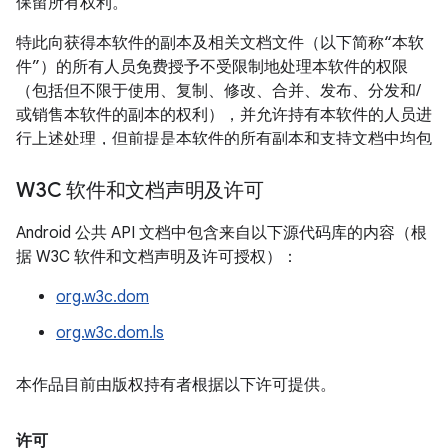
保留所有权利。
特此向获得本软件的副本及相关文档文件（以下简称“本软
件”）的所有人员免费授予不受限制地处理本软件的权限
（包括但不限于使用、复制、修改、合并、发布、分发和/
或销售本软件的副本的权利），并允许持有本软件的人员进
行上述处理，但前提是本软件的所有副本和支持文档中均包
含上述版权通知和本权限声明。
W3C 软件和文档声明及许可
本软件按“原样”提供，不提供任何形式（明示或暗示）的保
证，包括但不限于针对适销性、特定用途适用性以及不对第
Android 公共 API 文档中包含来自以下源代码库的内容（根
三方构成侵权的保证。在任何情况下，无论是在合同诉讼、
据 W3C 软件和文档声明及许可授权）：
过失诉讼，还是侵权诉讼中，对于因使用本软件或本软件的
org.w3c.dom
性能造成的以及与使用本软件或本软件的性能相关的任何索
赔，任何特殊、间接或结果性损害，或任何因本软件无法使
org.w3c.dom.ls
用、数据丢失或利润损失造成的损害，本声明中提到的版权
持有者均不承担任何责任。
本作品目前由版权持有者根据以下许可提供。
除非本声明中另有规定，否则在未事先征得版权持有者书面
授权的情况下，不得在广告中或以其他形式使用版权持有者
许可