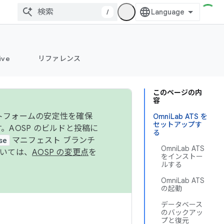
/
ive
リファレンス
このページの内
容
ットフォームの安定性を確保
OmniLab ATS を
セットアップす
す。AOSP のビルドと投稿に
る
se
マニフェスト ブランチ
OmniLab ATS
ついては、
AOSP の変更点
を
をインストー
ルする
OmniLab ATS
の起動
データベース
のバックアッ
プと復元