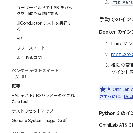
mtt vers
ユーザービルドで USB デバッ
グを自動で有効にする
手動でのイン
UIConductor テストを実行す
る
Docker のイ
API
Linux 
リリースノート
root 
よくある質問
権限の変
ベンダー テストスイート
グインし
（VTS）
概要
注:
OmniLa
HAL テスト用のパラメータ化され
更するには、
Do
た GTest
テストのセットアップ
Python 3 
Generic System Image（GSI）
OmniLab AT