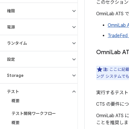
このセクションで
権限
OmniLab 
OmniLab 
電源
TradeFe
ランタイム
Omni
Lab 
設定
注:
ここに記載
Storage
ング システムで
テスト
実行するテスト
概要
CTS の要件に
テスト開発ワークフロー
OmniLab 
ことを推奨しま
概要