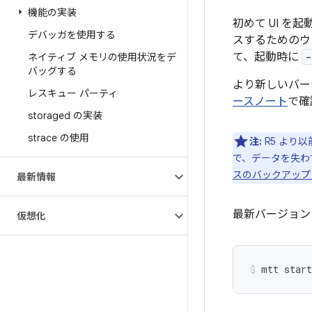
機能の実装
初めて UI を
デバッガを使用する
スするためのウェ
て、起動時に
-
ネイティブ メモリの使用状況をデ
バッグする
より新しいバー
レスキュー パーティ
ースノート
で確
storaged の実装
strace の使用
注:
R5 より
で、データを失わ
スのバックアップ
最新情報
最新バージョン
仮想化